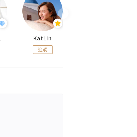
杜
KatLin
Missmiki 米奇小姐
追蹤
追蹤