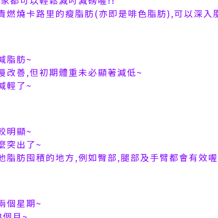
家都可以輕鬆減吋減磅喔!!
責燃燒卡路里的瘦脂肪(亦即是啡色脂肪),可以
深入
減脂肪~
慢改善,但初期體重未必顯著減低~
減輕了~
較明顯~
麼突出了~
他脂肪囤積的地方,例如臀部,腿部及手臂都會有效喔
兩個星期~
3個月~