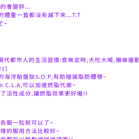
會變胖...
體重一直都沒有減下來...T.T
忙~
現代都市人的生活習慣:食無定時,大吃大喝,懶做運動
z)
海洋胎盤肽S.O.P,有助縮減脂肪體積~
n C.L.A,可以加速燃脂代謝~
了活性成分,讓燃脂效果更好喔!!
後各服一粒就可以了~
這樣的服用方法比較好~