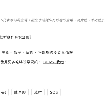
並不代表本站的立場。因此本站對所有博客的立場、真實性、準確性
社群創作有價企劃》
】
丶
美食
丶
親子
丶
寵物
丶
扮靚攻略
及
活動情報
p啦！發掘更多吃喝玩樂資訊！
Follow 我哋
！
小記
肽易瘦
減吋
SOS