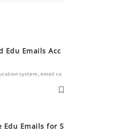
ed Edu Emails Acc
ducation system, email co
al part of academic life.
e world provide dedicate
e Edu Emails for S