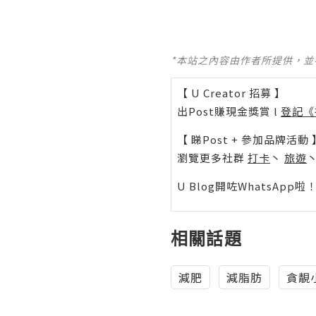
*本站之內容由作者所提供，
【 U Creator 招募 】
出Post賺現金獎賞 l
登記《
【 睇Post + 參加品牌活動 
瀏覽更多社群
打卡
丶
旅遊
U Blog開咗WhatsAp
相關話題
減肥
減脂肪
貪靚