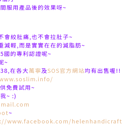
時間服用產品後的效果呀~
不會絞肚痛,也不會拉肚子~
重減輕,而是實實在在的減脂肪~
5國的專利認證呢~
呢~
38,在各大
萬寧
及
SOS官方網站
均有出售喔!!
/www.soslim.info/
供免費試用
~
~ :)
mail.com
pot
~
://www.facebook.com/helenhandicraft