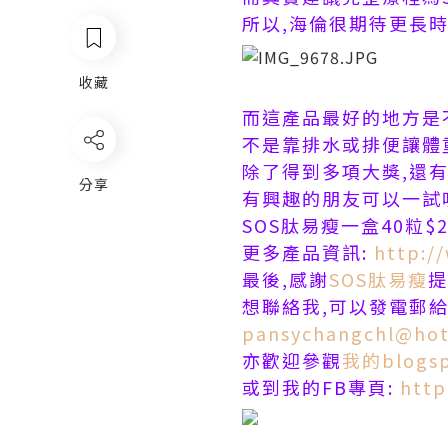
所以,海倫很期待更長
收藏
而這產品最好的地方是
不是靠排水或排便讓體
除了得到多項大獎,還有
分享
有興趣的朋友可以一試
SOS肽易瘦一盒40粒$2
更多產品資訊:
http:/
最後,感謝
SOS肽易瘦
提
想聯絡我,可以發電郵給我
pansychangchl@hot
亦歡迎參觀
我的blogs
或到我的FB專頁:
http