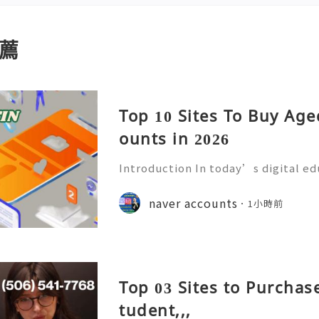
薦
Top 10 Sites To Buy Ag
ounts in 2026
Introduction In today’s digital e
mmunication has become an essenti
Educational institutions around th
naver accounts
1小時前
d email accounts to stude
Top 03 Sites to Purchas
tudent,,,