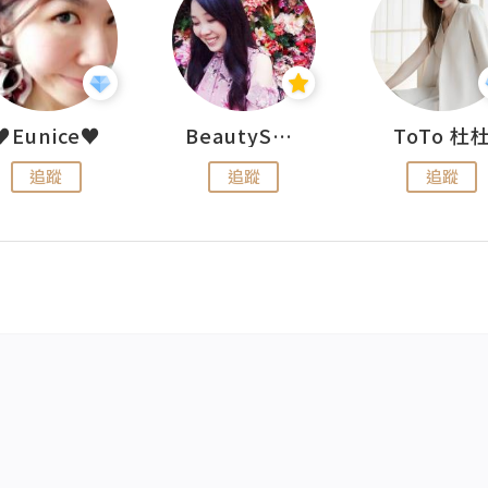
♥Eunice♥
BeautySearch
ToTo 杜
追蹤
追蹤
追蹤