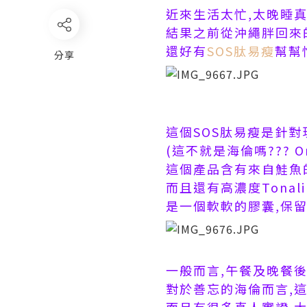
近來生活太忙,太晚睡真的
結果之前從沖繩胖回來的
還好有
SOS肽易瘦
幫幫
分享
這個SOS肽易瘦是針對
(這不就是海倫嗎??? Or
這個產品含有來自鮭魚的
而且還有高濃度Tonali
是一個軟軟的膠囊,保留
一般而言,午餐及晚餐
對於善忘的海倫而言,