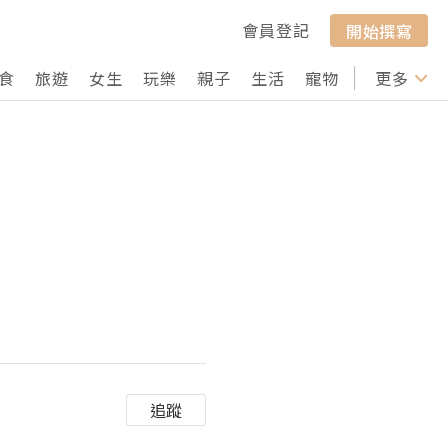
會員登記
開始撰寫
食
旅遊
女生
玩樂
親子
生活
寵物
行山
更多
打卡
追蹤