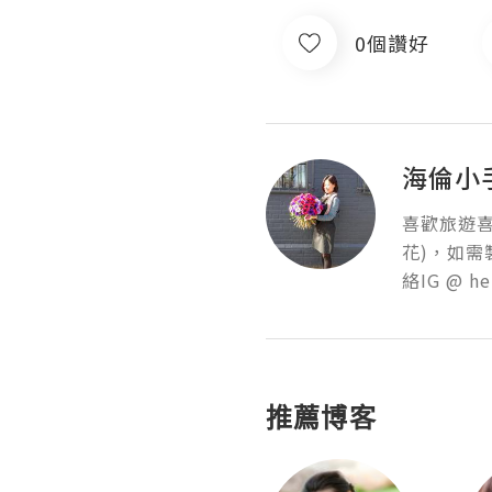
0個讚好
海倫小
喜歡旅遊喜歡
花)，如需
絡IG @ h
推薦博客