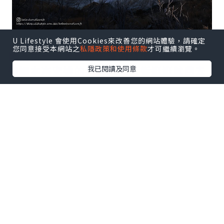
U Lifestyle 會使用Cookies來改善您的網站體驗，請確定
您同意接受本網站之
私隱政策和使用條款
才可繼續瀏覽。
因為第一天大概是午後的時間到達~
媽媽本來安排的行程是在大街逛逛就回去
我已閱讀及同意
休息了~
但因為看到往後兩天的天氣都不好,我就說:
不如先衝一波吧!
結果我們安頓好行李就去了坐海盜船~