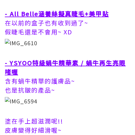
- All Belle涵養絲擬真睫毛+美甲貼
在以前的盒子也有收到過了~
假睫毛還是不會用~ XD
- YSYOO特級蝸牛精華素 / 蝸牛再生亮眼
啫喱
含有蝸牛精華的護膚品~
也是抗皺的產品~
塗在手上超滋潤呢!!
皮膚變得好細滑喔~