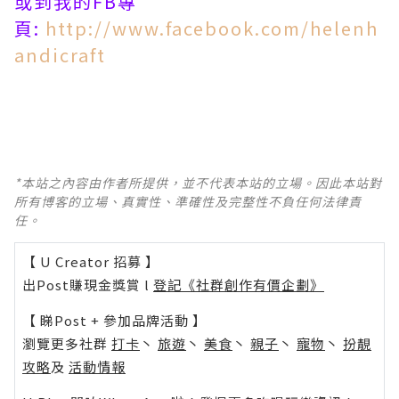
或到我的FB專
頁:
http://www.facebook.com/helenh
andicraft
*本站之內容由作者所提供，並不代表本站的立場。因此本站對
所有博客的立場、真實性、準確性及完整性不負任何法律責
任。
【 U Creator 招募 】
出Post賺現金獎賞 l
登記《社群創作有價企劃》
【 睇Post + 參加品牌活動 】
瀏覽更多社群
打卡
丶
旅遊
丶
美食
丶
親子
丶
寵物
丶
扮靚
攻略
及
活動情報