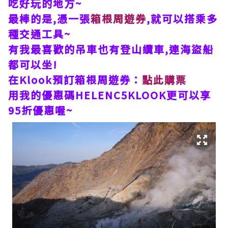
吃好玩的地方~
最棒的是,憑一張
箱根周遊券
,就可以搭乘多
種交通工具~
有我最喜歡的吊車也有登山纜車,連海盜船
都可以坐!
在Klook預訂箱根周遊券：
點此購票
用我的優惠碼HELENC5KLOOK更可以享
95折優惠喔~