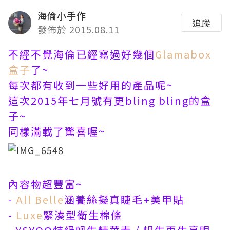
海倫小手作
追蹤
發佈於 2015.08.11
不經不覺海倫已經寫過好幾個
Glamabox
盒子
了~
每次都有收到一些好用的產品呢~
這次2015年七月號有更bling bling的盒
子~
同樣滿載了驚喜喔~
內容物超豐富~
-
All Belle
涵養絲擬真睫毛+美甲貼
-
Luxe
緊湊型衛生棉條