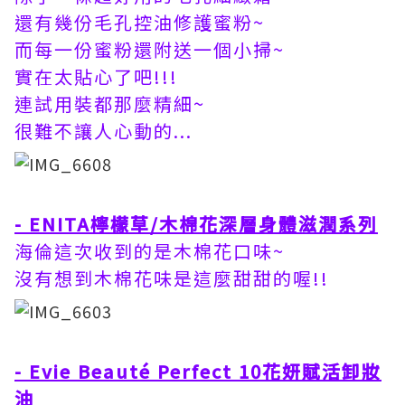
還有幾份
毛孔控油修護蜜粉~
而每一份蜜粉還附送一個小掃~
實在太貼心了吧!!!
連試用裝都那麼精細~
很難不讓人心動的...
- ENITA檸檬草/木棉花深層身體滋潤系列
海倫這次收到的是木棉花口味~
沒有想到木棉花味是這麼甜甜的喔!!
- Evie Beauté Perfect 10花妍賦活卸妝
油