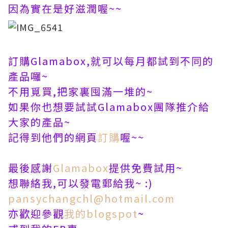
因為實在是好滋潤喔~~
訂購Glamabox,就可以每月都試到不同的
產品囉~
不用覓買,把家裏囤滿一堆的~
如果你也想要試試Glamabox團隊推介給
大家的產品~
記得到他們的網頁
訂購
喔~~
最後感謝
Glamabox
提供
免費試用~
想聯絡我,可以發電郵給我~ :)
pansychangchl@hotmail.com
亦歡迎參觀
我的blogspot
~