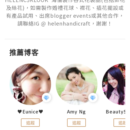
及絲花)，如需製作婚禮花球、襟花、插花擺設或
有產品試用、出席blogger events或其他合作，
請聯絡IG @ helenhandicraft，謝謝！
推薦博客
h 夏沫
♥Eunice♥
Amy Ng
追蹤
追蹤
追蹤