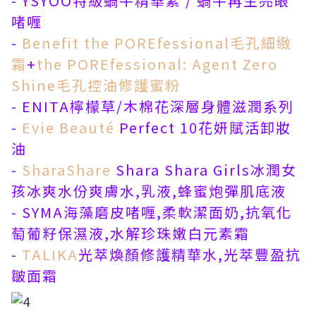
- YSYOO特級蝸牛精華素 / 蝸牛再生亮眼
啫喱
-
Benefit
the POREfessional毛孔細緻
霜
+
the POREfessional: Agent Zero
Shine毛孔控油修護蜜粉
- ENITA檸檬草/木棉花深層身體滋潤系列
-
Evie Beaut
é
Perfect 10花妍賦活卸妝
油
-
SharaShare
Shara Shara Girls冰潤女
孩冰爽水份爽膚水,乳液,蜂蜜炮彈肌底液
- SYMA海藻磨皮啫喱,柔軟潔面奶,抗氧化
萄葡籽保濕液,水解珍珠嫩白元素霜
-
TALIKA
光萃煥顏修護精華水,光萃豐盈抗
皺面霜