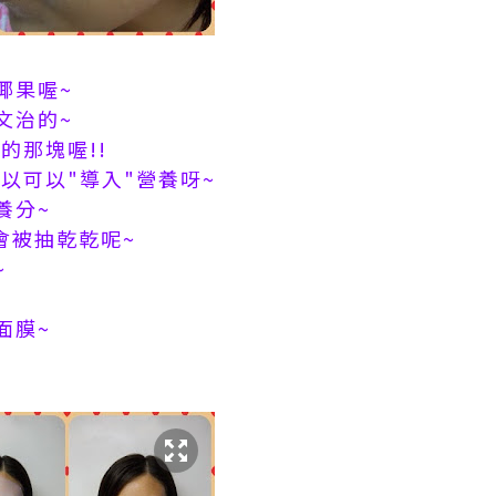
椰果喔~
文治的~
的那塊喔!!
以可以"導入"營養呀~
養分~
不會被抽乾乾呢~
~
面膜~