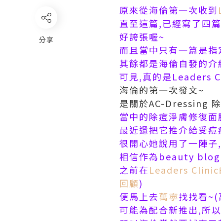
原來從海倫第一次收到
直至這篇,已經寫了四篇Lea
好誇張喔~
分享
而且當中只有一篇是指定
其餘都是海倫自發的介
可見,真的是Leaders C
海倫的第一次發文~
是關於AC-Dressing
當中的
除痘淨膚修復面
最近還把它推介給受痘
很開心她說用了一陣子,
相信作為beauty bl
之前在
Leaders Clin
回顧
)
便馬上去
萬寧
找找看~(
可能為配合新推出,所