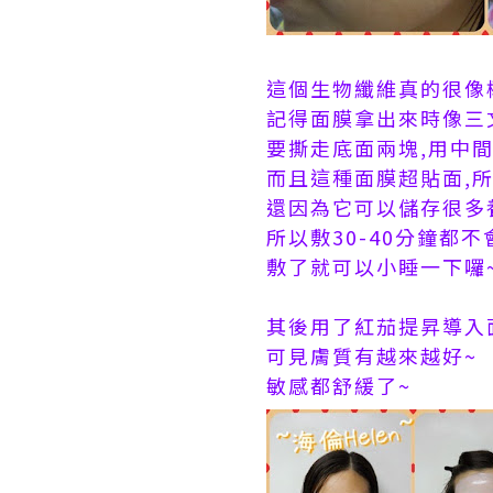
這個生物纖維真的很像
記得面膜拿出來時像三
要撕走底面兩塊,用中間
而且這種面膜超貼面,所
還因為它可以儲存很多
所以敷30-40分鐘都
敷了就可以小睡一下囉
其後用了
紅茄提昇導入
可見膚質有越來越好~
敏感都舒緩了~