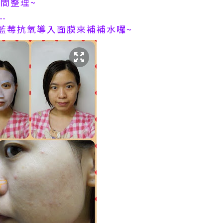
間整理~
.
藍莓抗氧導入面膜來補補水囉~