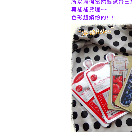
所以海倫當然要試齊三
再補補貨囉~~
色彩超繽紛的!!!