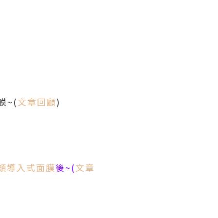
膜~(
文章回顧
)
顏導入式面膜
後~(
文章