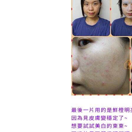
最後一片用的是
鮮橙明
因為見皮膚變穩定了~
想要試試美白的東東~