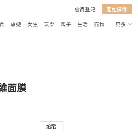
會員登記
開始撰寫
食
旅遊
女生
玩樂
親子
生活
寵物
行山
更多
打卡
纖維面膜
追蹤