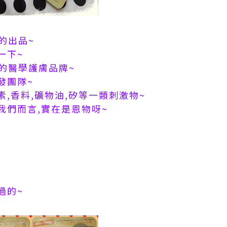
ic的出品~
一下~
是韓國的醫學護膚品牌~
發團隊~
,香料,礦物油,矽等一類刺激物~
我們而言,實在是恩物呀~
過的~