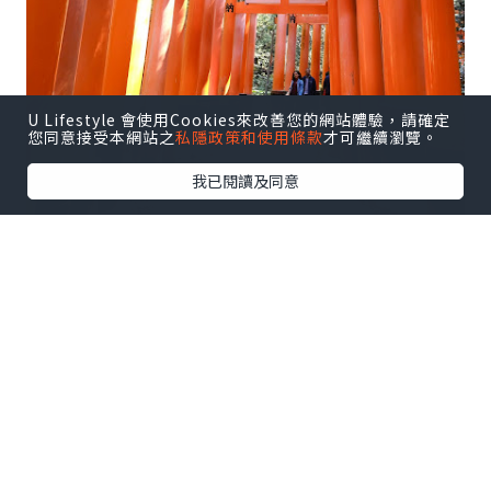
U Lifestyle 會使用Cookies來改善您的網站體驗，請確定
您同意接受本網站之
私隱政策和使用條款
才可繼續瀏覽。
我已閱讀及同意
這個伏見稻荷大社是每個去京都的人都必
到的社神~
因為這裏有打卡超級美的千本鳥居~
不過來這裏的人太多,所以有人潮管理,近入