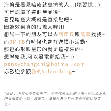
海倫是看見暗瘡就會擠的人...(壞習慣...)
可是認識了這個產品後~
看見暗瘡大概就是直接貼吧~
因為效果真的很驚人喔!!!
想試一下的朋友可以去
屈臣氏
跟
萬寧
找找~
而
3M FB
有時候也會有送禮小活動~
那包心形跟星形的就是這樣來的~
想聯絡我,可以發電郵給我~ :)
pansychangchl@hotmail.com
亦歡迎參觀
我的Yahoo blog
~
*本站之內容由作者所提供，並不代表本站的立場。因此本站對
所有博客的立場、真實性、準確性及完整性不負任何法律責
任。