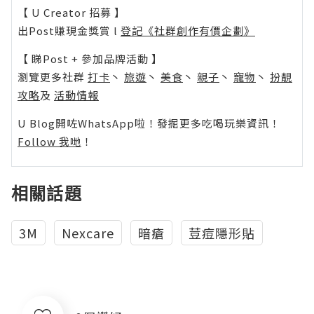
【 U Creator 招募 】
出Post賺現金獎賞 l
登記《社群創作有價企劃》
【 睇Post + 參加品牌活動 】
瀏覽更多社群
打卡
丶
旅遊
丶
美食
丶
親子
丶
寵物
丶
扮靚
攻略
及
活動情報
U Blog開咗WhatsApp啦！發掘更多吃喝玩樂資訊！
Follow 我哋
！
相關話題
3M
Nexcare
暗瘡
荳痘隱形貼