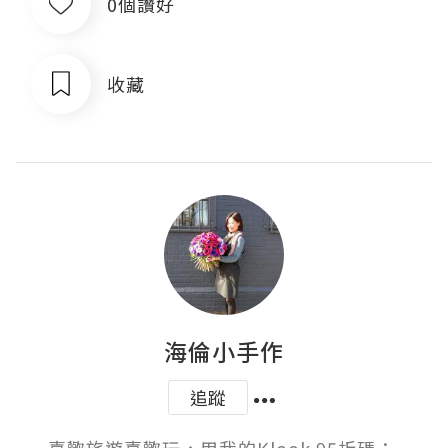
0個讚好
收藏
海倫小手作
追蹤