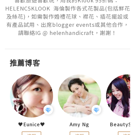
喜歡旅遊喜歡玩，用我的Klook 95折碼： 
HELENC5KLOOK  海倫製作各式花製品(包括鮮花
及絲花)，如需製作婚禮花球、襟花、插花擺設或
有產品試用、出席blogger events或其他合作，
請聯絡IG @ helenhandicraft，謝謝！
推薦博客
h 夏沫
♥Eunice♥
Amy Ng