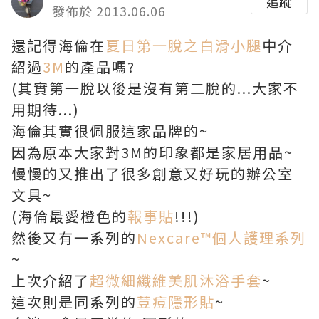
追蹤
發佈於 2013.06.06
還記得海倫在
夏日第一脫之白滑小腿
中介
紹過
3M
的產品嗎?
(其實第一脫以後是沒有第二脫的...大家不
用期待...)
海倫其實很佩服這家品牌的~
因為原本大家對3M的印象都是家居用品~
慢慢的又推出了很多創意又好玩的辦公室
文具~
(海倫最愛橙色的
報事貼
!!!)
然後又有一系列的
Nexcare™個人護理系列
~
上次介紹了
超微細纖維美肌沐浴手套
~
這次則是同系列的
荳痘隱形貼
~