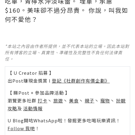
吃畢，青檸水沖淡味蕾。 埋單，承惠
$160。美味卻不過分昂貴。 你說，叫我如
何不愛他？
*本站之內容由作者所提供，並不代表本站的立場。因此本站對
所有博客的立場、真實性、準確性及完整性不負任何法律責
任。
【 U Creator 招募 】
出Post賺現金獎賞 l
登記《社群創作有價企劃》
【 睇Post + 參加品牌活動 】
瀏覽更多社群
打卡
丶
旅遊
丶
美食
丶
親子
丶
寵物
丶
扮靚
攻略
及
活動情報
U Blog開咗WhatsApp啦！發掘更多吃喝玩樂資訊！
Follow 我哋
！