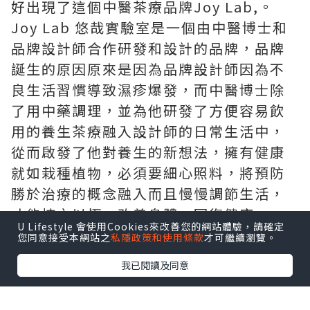
最近愈來愈感受到
中年危機
的魔爪向我伸
出手來。只要一晚萬睡不好，隔天
黑眼圈
眼袋
通通出現、
面色臘黃
問題啊，甚至
運
動後肌肉痠痛幾天不散
。以前月經前汽水
雪糕從不戒口，現在月經前暖水是離不開
手。漸漸越來愈重視養生的重要性，開始
研究食療或是茶療及其他自然療法，而剛
好出現了這個中醫茶療品牌Joy Lab,。
Joy Lab 悠哉實驗室是一個由中醫博士和
品牌設計師合作研發和設計的品牌，品牌
誕生的原因原來是因為品牌設計師因為不
U Lifestyle 會使用Cookies來改善您的網站體驗，請確定
您同意接受本網站之
私隱政策和使用條款
才可繼續瀏覽。
良生活習慣導致濕疹爆發，而中醫博士除
了用中藥調理，並為他研發了方便容易飲
我已閱讀及同意
用的養生茶療融入設計師的日常生活中，
從而啟發了他對養生的新想法，擁有健康