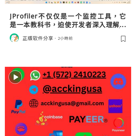
JProfiler不仅仅是一个监控工具，它
是一本教科书，迫使开发者深入理解JV
M的内存模型、垃圾回收机制和并发原
正版软件分享
2小時前
理。通过直观的可视化数据，它将抽象
的性能问题具象化为代码行号。对于一
名追求卓越的Java