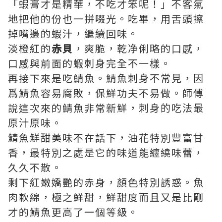
「蝦膏才是精華，不吃才笨呢！」不客氣
地把他的份也一拼啜光。吃畢，用舌頭擦
掉嘴邊的蝦汁，繼續回味。
淡橙紅的
赤貝
，爽脆，乾净俐略的口感，
口感與前面的蝦
刺身完全不一樣。
再接下來是吃鯖魚。鯖魚
刺身不常見，因
爲
鯖魚容易腐敗，保鮮功夫不易做。師傅
說這次來的鯖魚非常新鮮，
刺身的吃法最
原汁原味。
鯖魚鮮甜美味不在話下，油花特別豐富甘
香，最特別之處是它的味道能纏繞味蕾，
久久不散。
剩下紅嫩嬌艷的赤身，顏色特別誘惑。魚
肉軟綿，極之鮮甜，鮮甜度而且又是比剛
才的鯖魚更高了一個等級。