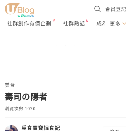
會員登記
社群創作有價企劃
社群熱話
成為U Creato
更多
美食
壽司の隱者
瀏覽次數:1030
爲食寶寶搵食記