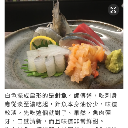
白色擺成扇形的是
針魚
。師傅道，吃
刺身
應從淡至濃吃起，
針魚本身油份少，味道
較淡，先吃這個就對了。果然，魚肉彈
牙，口感清新，而且味道非常鮮甜。