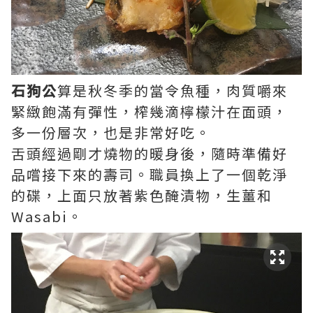
石狗公
算是秋冬季的當令魚種，肉質嚼來
緊緻飽滿有彈性，榨幾滴檸檬汁在面頭，
多一份層次，也是非常好吃。
舌頭經過剛才燒物的暖身後，隨時準備好
品嚐接下來的壽司。職員換上了一個乾淨
的碟，上面只放著紫色醃漬物，生薑和
Wasabi。