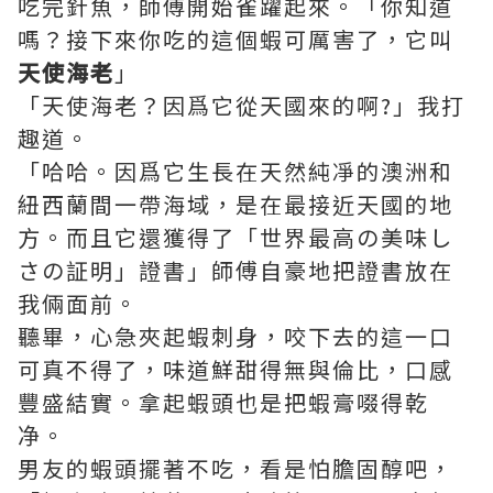
吃完針魚，師傅開始雀躍起來。「你知道
嗎？接下來你吃的這個蝦可厲害了，它叫
天使海老
」
「天使海老？因爲它從天國來的啊?」我打
趣道。
「哈哈。因爲它生長在天然純凈的澳洲和
紐西蘭間一帶海域，是在最接近天國的地
方。而且它還獲得了「世界最高の美味し
さの証明」證書」師傅自豪地把證書放在
我倆面前。
聽畢，心急夾起蝦
刺
身，咬下去的這一口
可真不得了，味道鮮甜得無與倫比，口感
豐盛結實。拿起蝦頭也是把蝦膏啜得乾
净。
男友的蝦頭擺著不吃，看是怕膽固醇吧，