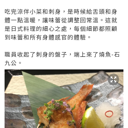
吃完涼伴小菜和刺身，是時候給舌頭和身
體一點溫暖，讓味蕾從調整回常溫。這就
是日式料理的細心之處，每個細節都照顧
到味蕾和所有身體感官的體驗。
職員收起了刺身的盤子，端上來了燒魚-
石
九公。