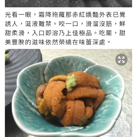
光看一眼，
霜降拖羅那
赤紅嬌豔外表已覺
誘人，
涎液難禁。咬一口，滑溜沒筋，鮮
甜柔滑，入口即溶乃上佳極品。吃罷，甜
美豐腴的滋味依然榮繞在味蕾深處。