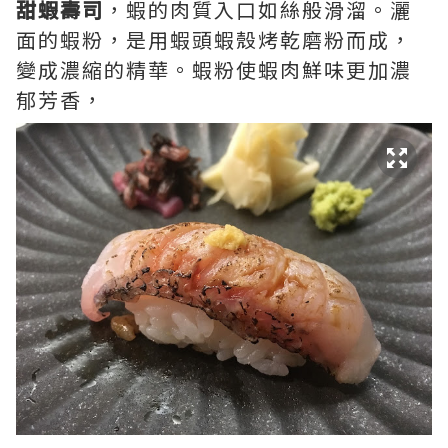
甜蝦壽司
，蝦的肉質入口如絲般滑溜。灑
面的蝦粉，是用蝦頭蝦殼烤乾磨粉而成，
變成濃縮的精華。蝦粉使蝦肉鮮味更加濃
郁芳香，