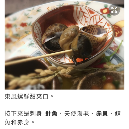
東風螺鮮甜爽口。
接下來是刺身-
針魚
、天使海老、
赤貝
、鯖
魚和赤身。