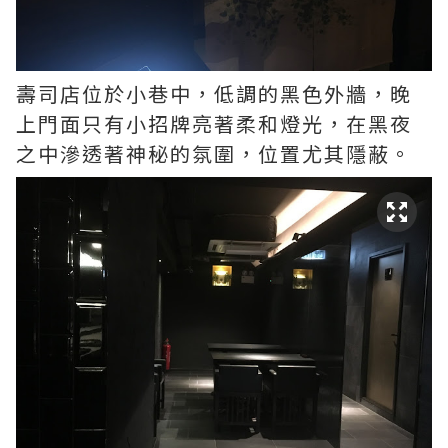
壽司店位於小巷中，低調的黑色外牆，晚
上門面只有小招牌亮著柔和燈光，在黑夜
之中滲透著神秘的氛圍，位置尤其隱蔽。