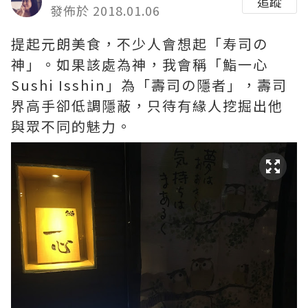
追蹤
發佈於 2018.01.06
提起元朗美食，不少人會想起「寿司の
神」。如果該處為神，我會稱「鮨一心
Sushi Isshin」為「壽司の隱者」，壽司
界高手卻低調隱蔽，只待有緣人挖掘出他
與眾不同的魅力。