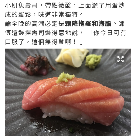
小肌魚壽司，帶點微酸，上面灑了用蛋炒
成的蛋鬆，味道非常獨特。
論全晚的高潮必定是
霜降拖羅和海膽
。師
傅還邊捏壽司邊得意地說， 「你今日可有
口服了，這個無得輸啊！ 」