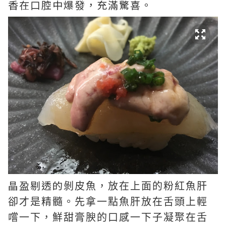
香在口腔中爆發
，
充滿驚喜。
晶盈剔透的
剝皮魚，放在上面的粉紅魚肝
卻才是精髓。先拿一點魚肝放在舌頭上輕
嚐一下，鮮甜
膏腴的口感一下子凝聚在舌