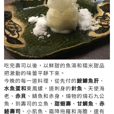
吃完壽司以後，以鮮甜的魚湯和糯米甜品
把激動的味蕾平靜下來。
今晚的每一道料理，從先付的
鮟鱇魚肝
、
水魚蛋和
東風螺，道刺身的
針魚
、天使海
老、
赤貝
、鯖魚和赤身，燒物的燒
石九公
魚
，到壽司的
立魚
、
甜蝦壽
、
甘鯛魚
、
赤
鯥壽司
、小肌魚、霜降拖羅和海膽，還有