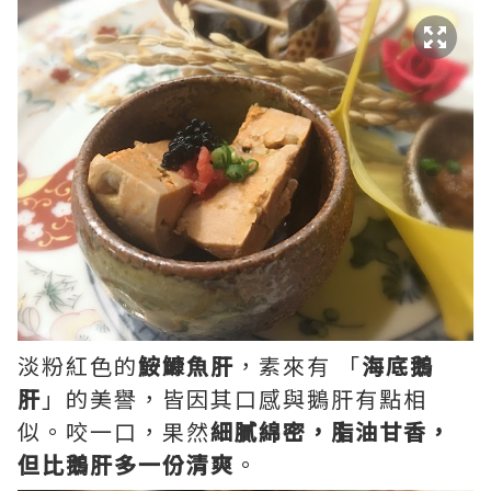
淡粉紅色的
鮟鱇魚肝
，素來有 ​「
海底鵝
肝
」的美譽，皆因其口感與鵝肝有點相
似。咬一口，果然
細膩綿密，脂油甘香，
但比鵝肝多一份清爽
。