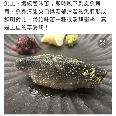
尖上，纏繞著味蕾；即時咬下
剝皮魚壽
司，魚身清甜爽口與濃郁滑溜的魚肝形成
鮮明對比，帶給味蕾一種
很澎拜
衝擊，真
是上佳的享受啊！