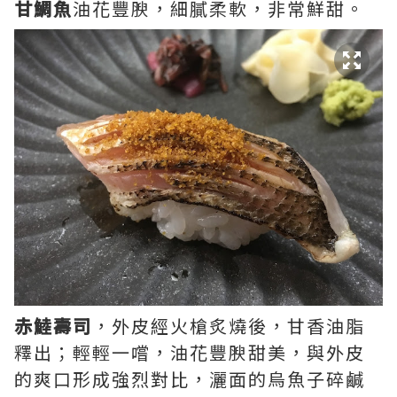
甘鯛魚
油花豐腴，細膩柔軟，非常鮮甜。
赤鯥壽司
，
外皮經
火槍炙燒後
，甘香油脂
釋出；輕輕一嚐，油花豐腴甜美，與外皮
的爽口形成強烈對比，灑面的
烏魚子碎
鹹