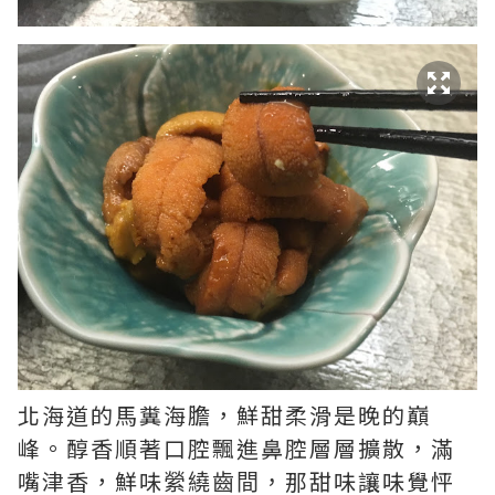
北海道的馬糞海膽，鮮甜柔滑是晚的巔
峰。醇香順著口腔飄進鼻腔層層擴散，滿
嘴津香，鮮味
那甜味讓味覺怦
縈繞齒間，