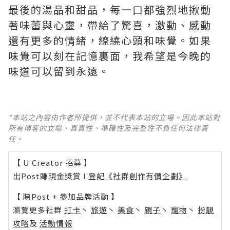
最後的湯品和甜品，每一口都強烈地揪動
著味蕾與心靈，帶給了驚喜，激動、感動
還有更多的情緒，繚繞心頭和味覺。如果
味覺可以刻在記憶裏面，我希望是今晚的
味道可以留到永遠。
*本站之內容由作者所提供，並不代表本站的立場。因此本站對
所有博客的立場、真實性、準確性及完整性不負任何法律責
任。
【 U Creator 招募 】
出Post賺現金獎賞 l
登記《社群創作有價企劃》
【 睇Post + 參加品牌活動 】
瀏覽更多社群
打卡
丶
旅遊
丶
美食
丶
親子
丶
寵物
丶
扮靚
攻略
及
活動情報