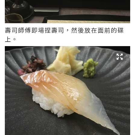
壽司師傅即場捏壽司，然後放在面前的碟
上。