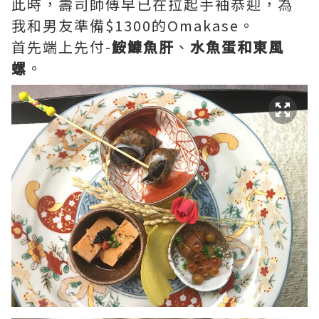
此時，壽司師傅早已在拉起手袖恭迎，為
我和男友準備$1300的Omakase。
首先端上先付-
鮟鱇魚肝
、
水魚蛋和東風
螺
。