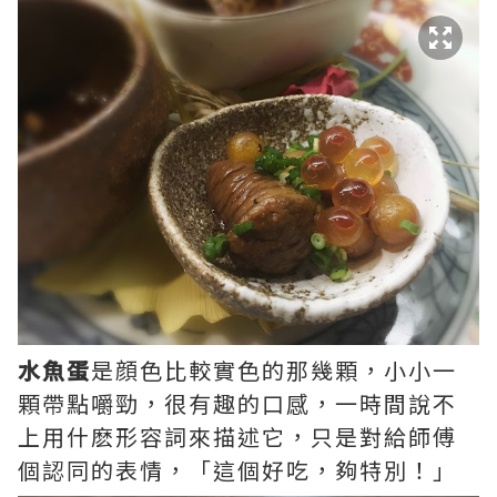
水魚蛋
是顔色比較實色的那幾顆，小小一
顆帶點嚼勁，很有趣的口感，一時間說不
上用什麽形容詞來描述它，只是對給師傅
個認同的表情，「這個好吃，夠特別！」