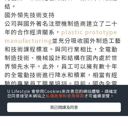
結。
國外領先技術支持
公司與國外著名注塑機制造商建立了二十
年的合作經濟關系，
plastic prototype
manufacturing
並充分吸收國外制造工藝
和技術課程標准。與同行業相比，全電動
制造技術、機械設計和結構在國內處於世
界領先水平。此外，員工可以擁有數十年
的全電動技術進行降水和積累，相當有經
驗的專業員工職業培訓。目前，國內全電
動注塑機的生產基本上已達到國外的綜合
U Lifestyle 會使用Cookies來改善您的網站體驗，請確定
您同意接受本網站之
私隱政策和使用條款
才可繼續瀏覽。
標准，為了便於我們進行市場分析，了解
我已閱讀及同意
學生對不同客戶信息的反饋、生產和生活
需求，引進國產產品主要適用於我們的社
會市場，同時提高國際領先水平。