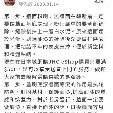
追蹤
發佈於 2020.01.14
第一步、牆面粉刷：舊牆面在翻新前一定
要做牆面基底處理，粉化嚴重的要全部鏟
除，鏟除後抹上一層白水泥。原來牆面過
於光滑、刷過油漆的鏟除後還要做打磨處
理，把粘結不牢的表皮去掉，便於新塗料
和牆體粘結。
現在在日本城網購JHC eShop購買只要滿
$500，是可以享受送貨上門的服務，歡迎
大家前去瞭解選購喜歡的
易潔鑊
。
第二步、塗刷底漆牆面底漆的作用是抗堿
防潮、封固基材、保護面漆,提高面漆的質
感和遮蓋力。對於老房翻新，牆面一定要
做底漆，直接上面漆的話，日後牆面容易