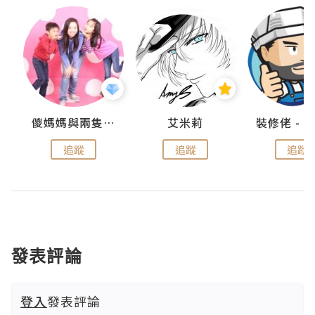
點滴
儍媽媽與兩隻小魔怪之家
艾米莉
追蹤
追蹤
追蹤
發表評論
登入
發表評論