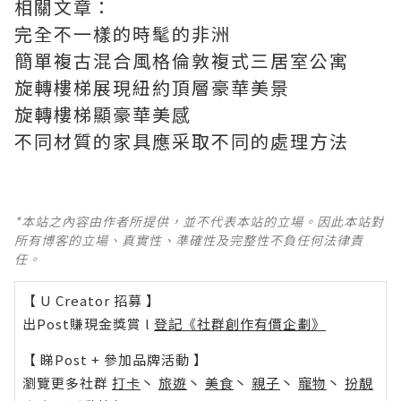
相關文章：
完全不一樣的時髦的非洲
簡單複古混合風格倫敦複式三居室公寓
旋轉樓梯展現紐約頂層豪華美景
旋轉樓梯顯豪華美感
不同材質的家具應采取不同的處理方法
*本站之內容由作者所提供，並不代表本站的立場。因此本站對
所有博客的立場、真實性、準確性及完整性不負任何法律責
任。
【 U Creator 招募 】
出Post賺現金獎賞 l
登記《社群創作有價企劃》
【 睇Post + 參加品牌活動 】
瀏覽更多社群
打卡
丶
旅遊
丶
美食
丶
親子
丶
寵物
丶
扮靚