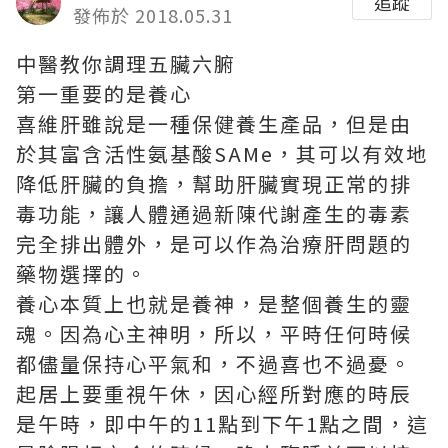
追蹤
發佈於 2018.05.31
中醫教你調理五臟六腑
第一重要的是養心
喜維肝
雖說是一種保健養生產品，但是由
於其富含活性氨基酸SAMe，其可以有效地
降低肝臟的負擔，幫助肝臟實現正常的排
毒功能，讓人體通過新陳代謝產生的毒素
完全排出體外，是可以作為治療肝問題的
藥物選擇的。
養心本質上也就是養神，是整個養生的靈
魂。因為心主神明，所以，平時任何時候
都儘量保持心平氣和，不過喜也不過憂。
起居上要重視午休，因心經所對應的時辰
是午時，即中午的11點到下午1點之間，這