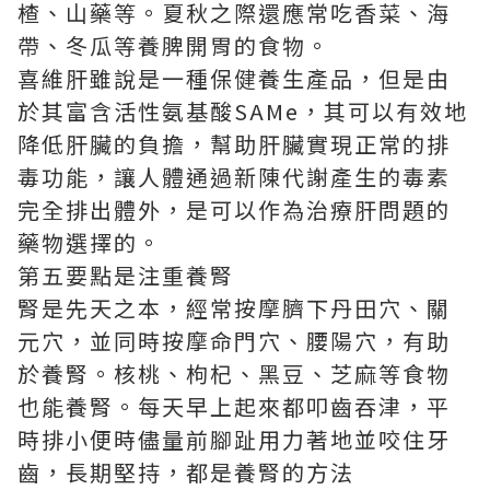
楂、山藥等。夏秋之際還應常吃香菜、海
帶、冬瓜等養脾開胃的食物。
喜維肝
雖說是一種保健養生產品，但是由
於其富含活性氨基酸SAMe，其可以有效地
降低肝臟的負擔，幫助肝臟實現正常的排
毒功能，讓人體通過新陳代謝產生的毒素
完全排出體外，是可以作為治療肝問題的
藥物選擇的。
第五要點是注重養腎
腎是先天之本，經常按摩臍下丹田穴、關
元穴，並同時按摩命門穴、腰陽穴，有助
於養腎。核桃、枸杞、黑豆、芝麻等食物
也能養腎。每天早上起來都叩齒吞津，平
時排小便時儘量前腳趾用力著地並咬住牙
齒，長期堅持，都是養腎的方法