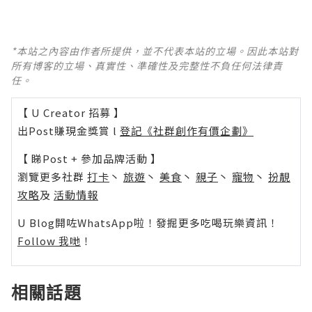
*本站之內容由作者所提供，並不代表本站的立場。因此本站對
所有博客的立場、真實性、準確性及完整性不負任何法律責
任。
【 U Creator 招募 】
出Post賺現金獎賞 l
登記《社群創作有價企劃》
【 睇Post + 參加品牌活動 】
瀏覽更多社群
打卡
丶
旅遊
丶
美食
丶
親子
丶
寵物
丶
扮靚
攻略
及
活動情報
U Blog開咗WhatsApp啦！發掘更多吃喝玩樂資訊！
Follow 我哋
！
相關話題