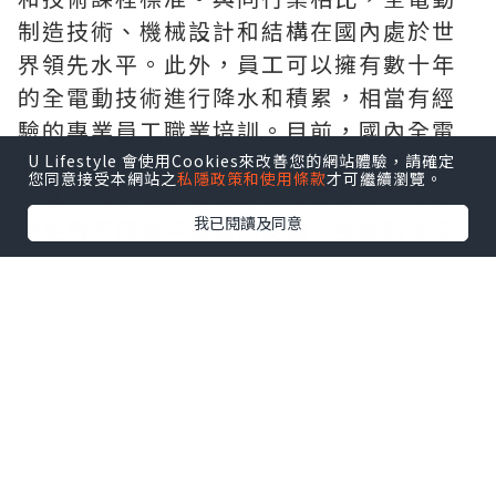
制造技術、機械設計和結構在國內處於世
界領先水平。此外，員工可以擁有數十年
的全電動技術進行降水和積累，相當有經
驗的專業員工職業培訓。目前，國內全電
動注塑機的生產基本上已達到國外的綜合
U Lifestyle 會使用Cookies來改善您的網站體驗，請確定
您同意接受本網站之
私隱政策和使用條款
才可繼續瀏覽。
標准，為了便於我們進行市場分析，了解
我已閱讀及同意
學生對不同客戶信息的反饋、生產和生活
需求，引進國產產品主要適用於我們的社
會市場，同時提高國際領先水平。
重視環境問題的正視和有效進行解決
由於全電動注塑機的生產還處於領先地
位，控制系統還存在著速度控制、位置控
制精度等諸多問題。 在安全方面，這是一
個至關重要的問題。
記者舉了研發過程中出現的一個問題為