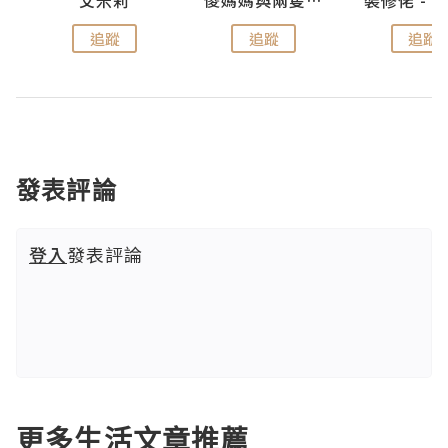
點滴
艾米莉
儍媽媽與兩隻小魔怪之家
追蹤
追蹤
追蹤
發表評論
登入
發表評論
更多生活文章推薦