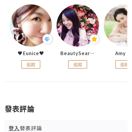
h 夏沫
♥Eunice♥
BeautySearch
Amy N
追蹤
追蹤
追蹤
發表評論
登入
發表評論