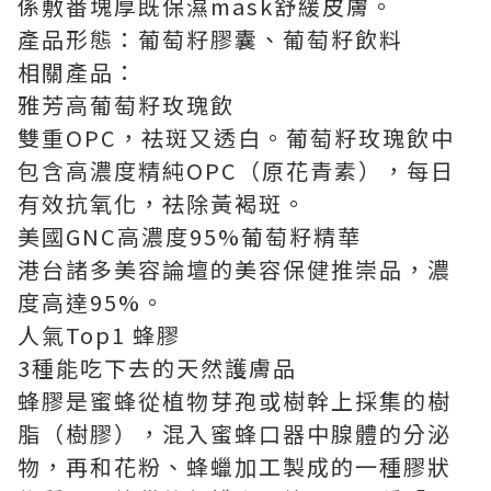
係敷番塊厚既保濕mask舒緩皮膚。
產品形態：葡萄籽膠囊、葡萄籽飲料
相關產品：
雅芳高葡萄籽玫瑰飲
雙重OPC，祛斑又透白。葡萄籽玫瑰飲中
包含高濃度精純OPC（原花青素），每日
有效抗氧化，祛除黃褐斑。
美國GNC高濃度95%葡萄籽精華
港台諸多美容論壇的美容保健推崇品，濃
度高達95%。
人氣Top1 蜂膠
3種能吃下去的天然護膚品
蜂膠是蜜蜂從植物芽孢或樹幹上採集的樹
脂（樹膠），混入蜜蜂口器中腺體的分泌
物，再和花粉、蜂蠟加工製成的一種膠狀