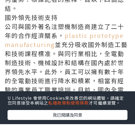
結。
國外領先技術支持
公司與國外著名注塑機制造商建立了二十
年的合作經濟關系，
plastic prototype
manufacturing
並充分吸收國外制造工藝
和技術課程標准。與同行業相比，全電動
制造技術、機械設計和結構在國內處於世
界領先水平。此外，員工可以擁有數十年
的全電動技術進行降水和積累，相當有經
驗的專業員工職業培訓。目前，國內全電
動注塑機的生產基本上已達到國外的綜合
U Lifestyle 會使用Cookies來改善您的網站體驗，請確定
您同意接受本網站之
私隱政策和使用條款
才可繼續瀏覽。
標准，為了便於我們進行市場分析，了解
我已閱讀及同意
學生對不同客戶信息的反饋、生產和生活
需求，引進國產產品主要適用於我們的社
會市場，同時提高國際領先水平。