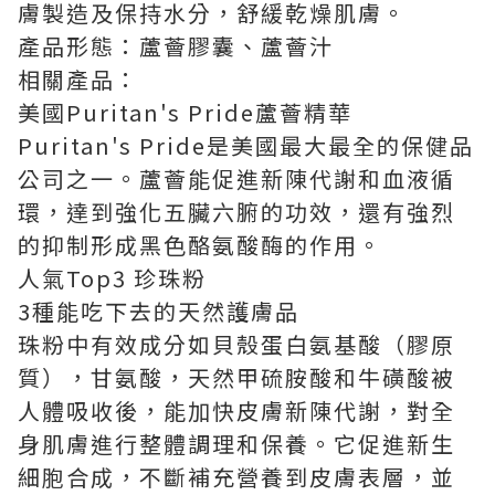
膚製造及保持水分，舒緩乾燥肌膚。
產品形態：蘆薈膠囊、蘆薈汁
相關產品：
美國Puritan's Pride蘆薈精華
Puritan's Pride是美國最大最全的保健品
公司之一。蘆薈能促進新陳代謝和血液循
環，達到強化五臟六腑的功效，還有強烈
的抑制形成黑色酪氨酸酶的作用。
人氣Top3 珍珠粉
3種能吃下去的天然護膚品
珠粉中有效成分如貝殼蛋白氨基酸（膠原
質），甘氨酸，天然甲硫胺酸和牛磺酸被
人體吸收後，能加快皮膚新陳代謝，對全
身肌膚進行整體調理和保養。它促進新生
細胞合成，不斷補充營養到皮膚表層，並