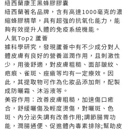
紐西蘭康王黑蜂膠膠囊
紐西蘭著名品牌，含有高達1000毫克的濃
縮蜂膠精華，具有超強的抗氧化能力，能
夠有效提升人體的免疫系統機能。
人氣Top2 蘆薈
據科學研究，發現蘆薈中有不少成分對人
體皮膚有良好的營養滋潤作用，且刺激性
少，用後舒適，對皮膚粗糙、面部皺紋、
疤痕、雀斑、痤瘡等均有一定療效。因
此，其提取物可作為化妝品添加劑，配製
成防曬霜、沐浴液等。
美容作用：改善皮膚粗糙，加速傷口癒
合，舒緩曬傷及輕度燙傷，對曬斑、色
斑、內分泌失調有改善作用;調節腸胃功
能，潤腸通便、促進體內毒素排除;幫助皮