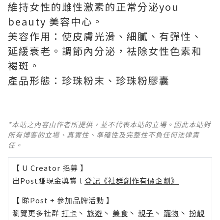
維持女性的雌性激素的正常分泌
you
beauty 美容中心
。
美容作用：使皮膚光滑、細膩、有彈性、
延緩衰老。調節內分泌，祛除女性色素和
褐斑。
產品形態：珍珠粉末、珍珠粉膠囊
*本站之內容由作者所提供，並不代表本站的立場。因此本站對
所有博客的立場、真實性、準確性及完整性不負任何法律責
任。
【 U Creator 招募 】
出Post賺現金獎賞 l
登記《社群創作有價企劃》
【 睇Post + 參加品牌活動 】
瀏覽更多社群
打卡
丶
旅遊
丶
美食
丶
親子
丶
寵物
丶
扮靚