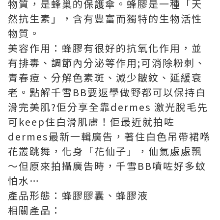
物質，是蜂巢的保護傘。蜂膠是一種「天
然抗生素」，含有豐富而獨特的生物活性
物質。
美容作用：蜂膠有很好的抗氧化作用，並
有排毒、調節內分泌等作用;可消除粉刺、
青春痘、分解色素斑、減少皺紋、延緩衰
老。點解千雪BB要返學做野都可以保持白
滑完美肌?佢分享全靠
dermes
激光脫毛先
可keep住白滑肌膚！佢最近就拍咗
dermes最新一輯廣告，著住白色吊帶裙喺
花叢跳舞，化身「花仙子」，仙氣處處飄
～但原來拍攝廣告時，千雪BB噴咗好多蚊
怕水…
產品形態：蜂膠膠囊、蜂膠液
相關產品：