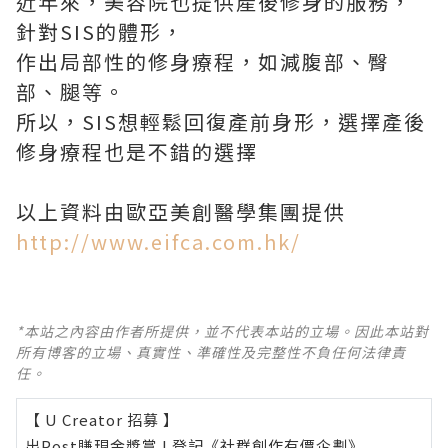
近年來，美容院也提供產後修身的服務，
針對SIS的體形，
作出局部性的修身療程，如減腹部、臀
部、腿等。
所以，SIS想輕鬆回復產前身形，選擇產後
修身療程也是不錯的選擇
以上資料由歐亞美創醫學集團提供
http://www.eifca.com.hk/
*本站之內容由作者所提供，並不代表本站的立場。因此本站對
所有博客的立場、真實性、準確性及完整性不負任何法律責
任。
【 U Creator 招募 】
出Post賺現金獎賞 l
登記《社群創作有價企劃》