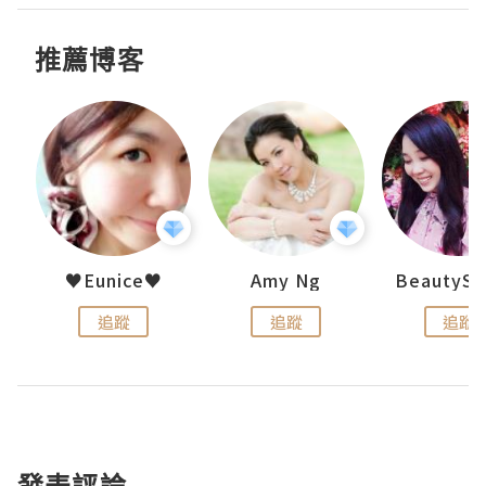
推薦博客
h 夏沫
♥Eunice♥
Amy Ng
追蹤
追蹤
追蹤
發表評論