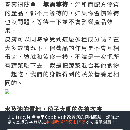
答案很簡單：
無需等待
。溫和而配方優質
的產品，都不用等待的，如果你習慣等待
也沒問題，等待一下並不會影響產品效
果。
皮膚可以同時承受到這麼多種成分嗎？在
大多數情況下，保養品的作用是不會互相
衝突，這就和飲食一樣，不論是一次把所
有蔬菜吃下去，還是把蔬菜混合其他食物
一起吃，我們的身體得到的蔬菜營養是相
同的。
水及油的質地，份子大細的先後次序
U Lifestyle 會使用Cookies來改善您的網站體驗，請確定
如果想得到更佳效果，水及油的質地，份
您同意接受本網站之
私隱政策和使用條款
才可繼續瀏覽。
子大細的先後次序，可以有助皮膚吸收得