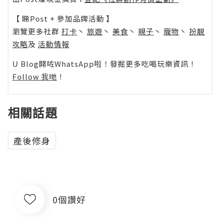
【 睇Post + 參加品牌活動 】
瀏覽更多社群
打卡
丶
旅遊
丶
美食
丶
親子
丶
寵物
丶
扮靚
攻略
及
活動情報
U Blog開咗WhatsApp啦！發掘更多吃喝玩樂資訊！
Follow 我哋
！
相關話題
產後修身
0個讚好