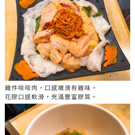
雞件啖啖肉，口感嫩滑有雞味。
花膠口感軟滑，充滿豐富膠質。