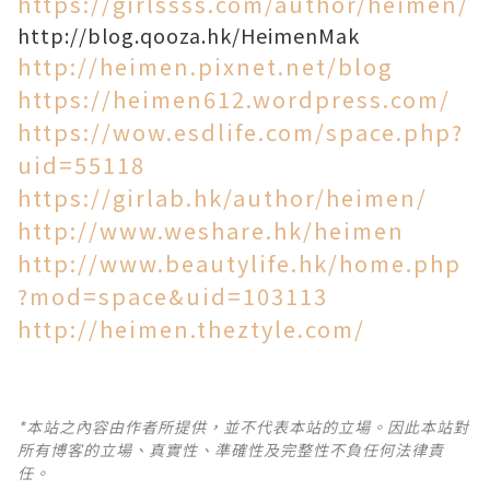
https://girlssss.com/author/heimen/
http://blog.qooza.hk/HeimenMak
http://heimen.pixnet.net/blog
https://heimen612.wordpress.com/
https://wow.esdlife.com/space.php?
uid=55118
https://girlab.hk/author/heimen/
http://www.weshare.hk/heimen
http://www.beautylife.hk/home.php
?mod=space&uid=103113
http://heimen.theztyle.com/
*本站之內容由作者所提供，並不代表本站的立場。因此本站對
所有博客的立場、真實性、準確性及完整性不負任何法律責
任。