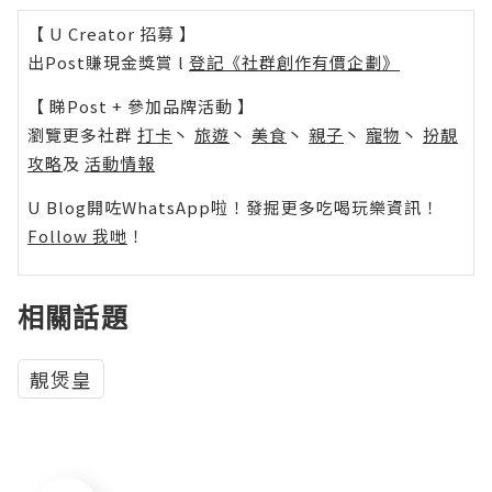
【 U Creator 招募 】
出Post賺現金獎賞 l
登記《社群創作有價企劃》
【 睇Post + 參加品牌活動 】
瀏覽更多社群
打卡
丶
旅遊
丶
美食
丶
親子
丶
寵物
丶
扮靚
攻略
及
活動情報
U Blog開咗WhatsApp啦！發掘更多吃喝玩樂資訊！
Follow 我哋
！
相關話題
靚煲皇