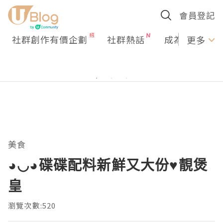
會員登記
社群創作有價企劃
社群熱話
成為U Creato
更多
美食
◕◡◕碟碟配料新鮮又大份♥靚煲
皇
瀏覽次數:520