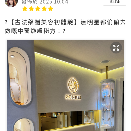
追蹤
發佈於 2025.10.04
?【古法藥醋美容初體驗】連明星都偷偷去
做嘅中醫煥膚秘方！?