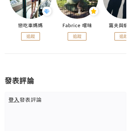
戀吃車媽媽
Fabrice 嚐味
窩夫與蝦
追蹤
追蹤
追蹤
發表評論
登入
發表評論