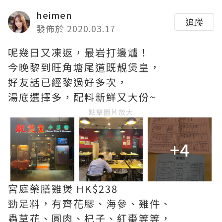
heimen
追蹤
發佈於 2020.03.17
呢幾日又凍返，最岩打邊爐！
今晚黎到旺角塘尾道既靚煲皇，
好友話已經黎過好多次，
湯底選擇多，配料新鮮又大份~
點擊圖片放大
+4
宮庭藥膳雞煲 HK$238
勁足料，有齊花膠、海參、雞件、
蟲草花、圓肉、杞子、紅棗等等，