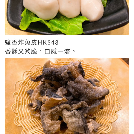
鹽香炸魚皮HK$48
香酥又夠脆，口感一流。