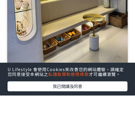
U Lifestyle 會使用Cookies來改善您的網站體驗，請確定
您同意接受本網站之
私隱政策和使用條款
才可繼續瀏覽。
最近發現一間超隱世嘅明星美容店「晨琦
我已閱讀及同意
坊」，佢哋個藥醋療程真係完全改變咗我
對facial嘅認知！今日就同大家分享下我嘅
真實體驗～✨
點擊圖片放大