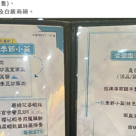
隻)、
及白飯兩碗。