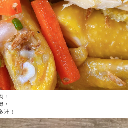
肉，
胃，
多汁！