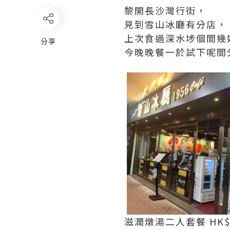
黎開長沙灣行街，
見到雪山冰廳有分店，
上次食過深水埗個間幾
分享
今晚晚餐一於試下呢間
滋潤燉湯二人套餐 HK$