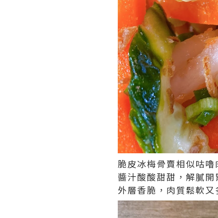
脆皮冰梅骨賣相似咕嚕
醬汁酸酸甜甜，解膩開
外層香脆，肉質鬆軟又