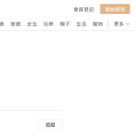
會員登記
開始撰寫
食
旅遊
女生
玩樂
親子
生活
寵物
行山
更多
打卡
追蹤