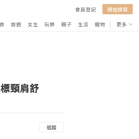
會員登記
開始撰寫
食
旅遊
女生
玩樂
親子
生活
寵物
行山
更多
打卡
m虎標頸肩舒
追蹤