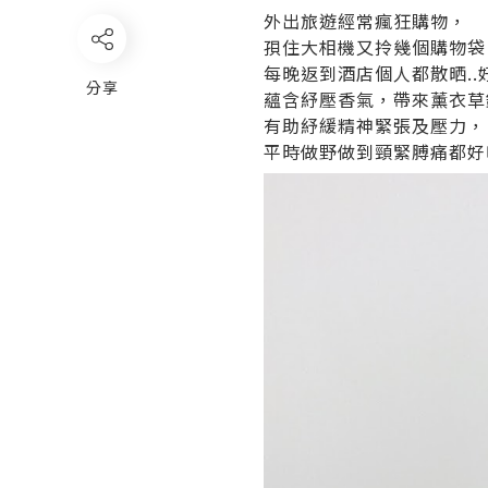
外出旅遊經常瘋狂購物，
孭住大相機又拎幾個購物袋
每晚返到酒店個人都散晒.
分享
蘊含紓壓香氣，帶來薰衣草
有助紓緩精神緊張及壓力，
平時做野做到頸緊膊痛都好