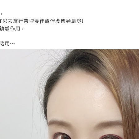
，
.好彩去旅行帶埋最佳旅伴虎標頸肩舒!
鎮靜作用，
啱用～