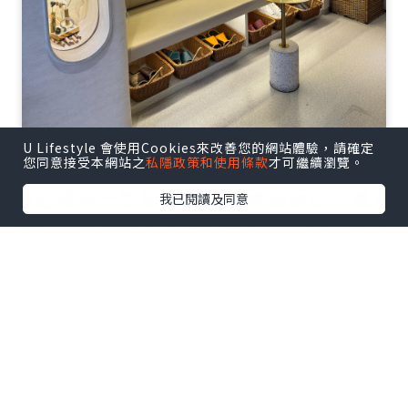
U Lifestyle 會使用Cookies來改善您的網站體驗，請確定
您同意接受本網站之
私隱政策和使用條款
才可繼續瀏覽。
最近發現一間超隱世嘅明星美容店「晨琦
我已閱讀及同意
坊」，佢哋個藥醋療程真係完全改變咗我
對facial嘅認知！今日就同大家分享下我嘅
真實體驗～✨
點擊圖片放大