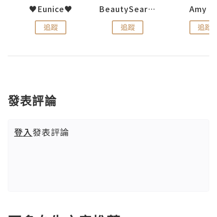
h 夏沫
♥Eunice♥
BeautySearch
Amy N
追蹤
追蹤
追蹤
發表評論
登入
發表評論