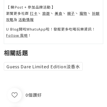
【 睇Post + 參加品牌活動 】
瀏覽更多社群
打卡
丶
旅遊
丶
美食
丶
親子
丶
寵物
丶
扮靚
攻略
及
活動情報
U Blog開咗WhatsApp啦！發掘更多吃喝玩樂資訊！
Follow 我哋
！
相關話題
Guess Dare Limited Edition淡香水
0個讚好