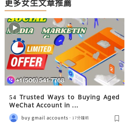
更多女生文章推薦
54 Trusted Ways to Buying Aged
WeChat Account in ...
buy gmail accounts
17分鐘前