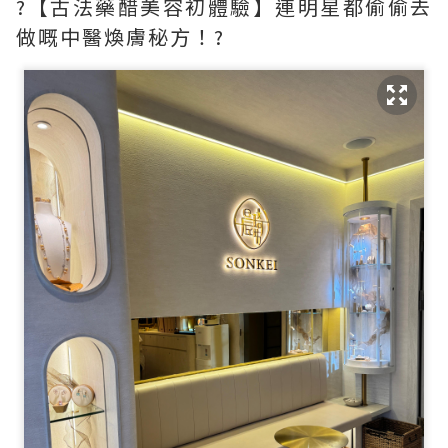
?【古法藥醋美容初體驗】連明星都偷偷去
做嘅中醫煥膚秘方！?