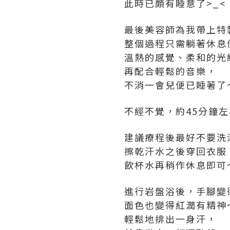
此時已頗有睡意了>_<
最後美容師為我帶上特
整個過程只需躺著休息
溫熱的感覺、柔和的光
再配合輕鬆的音樂，
不消一會兒便已睡著了
不經不覺，約45分鐘
建議療程後最好不要洗
擦乾汗水之後穿回衣服
飲杯水再稍作休息即可
進行岩盤浴後，手腳變
面色也變得紅潤有精神
輕鬆地排出一身汗，