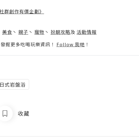
社群創作有價企劃》
】
丶
美食
丶
親子
丶
寵物
丶
扮靚攻略
及
活動情報
p啦！發掘更多吃喝玩樂資訊！
Follow 我哋
！
之湯日式岩盤浴
收藏