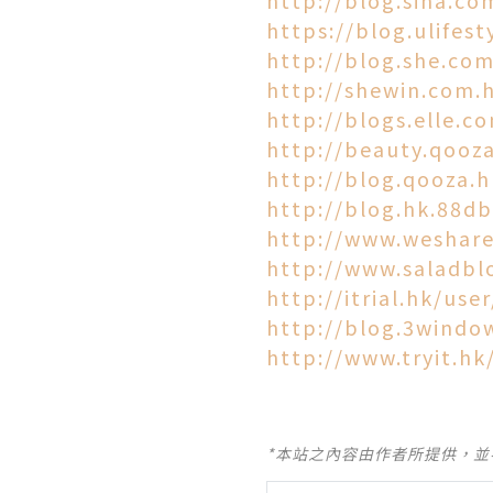
https://blog.ulifes
http://blog.she.co
http://shewin.com.
http://blogs.elle.c
http://beauty.qooz
http://blog.qooza.
http://blog.hk.88d
http://www.weshar
http://www.saladbl
http://itrial.hk/use
http://blog.3wind
http://www.tryit.hk
*本站之內容由作者所提供，