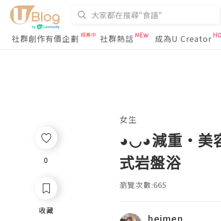
社群創作有價企劃
社群熱話
成為U Creator
女生
◕◡◕減重‧美容
式岩盤浴
0
0
瀏覽次數:665
收藏
收藏
heimen