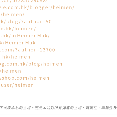
tyle.com.hk/blogger/heimen/
m/heimen/
hk/blog/?author=50
om.hk/heimen/
a.hk/u/HeimenMak/
hk/HeimenMak
b.com/?author=13700
e.hk/heimen
og.com.hk/blog/heimen
r/heimen
owshop.com/heimen
/user/heimen
並不代表本站的立場。因此本站對所有博客的立場、真實性、準確性