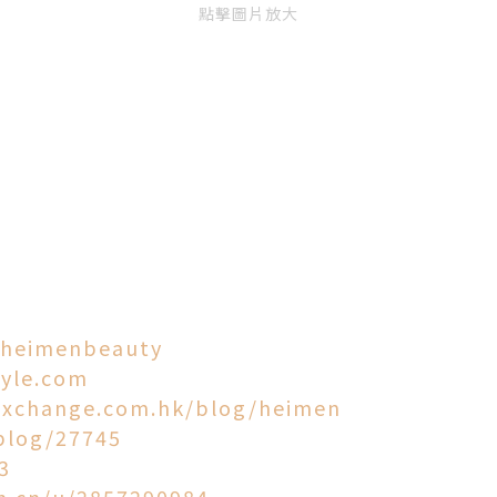
點擊圖片放大
/heimenbeauty
tyle.com
exchange.com.hk/blog/heimen
blog/27745
3
om.cn/u/2857290984