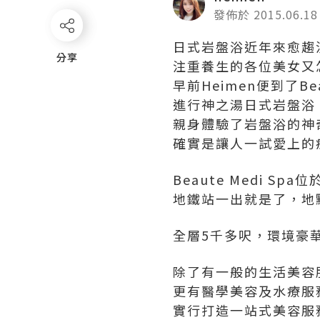
發佈於 2015.06.18
日式岩盤浴近年來愈趨
分享
分享
注重養生的各位美女又
早前Heimen便到了Beau
進行神之湯日式岩盤浴
親身體驗了岩盤浴的神
確實是讓人一試愛上的
Beaute Medi S
地鐵站一出就是了，地
全層5千多呎，環境豪
除了有一般的生活美容
更有醫學美容及水療服
實行打造一站式美容服