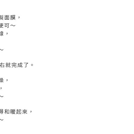
製面膜，
便可～
線，
～
左右就完成了。
澡，
，
～
得和暖起來，
～