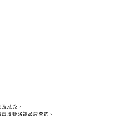
。
見及感受，
請直接聯絡該品牌查詢。