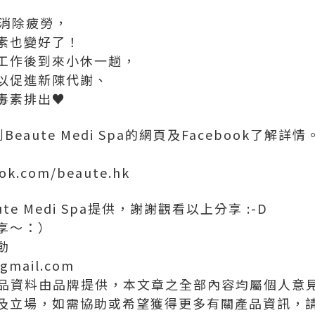
效消除疲勞，
素也變好了！
工作後到來小休一趟，
以促進新陳代謝、
毒素排出♥
eaute Medi Spa的網頁及Facebook了解詳情
ook.com/beaute.hk
e Medi Spa提供，謝謝觀看以上分享 :-D
享～：）
動
gmail.com
/產品資料由品牌提供，本文章之全部內容均屬個人意
及立場，如需協助或希望獲得更多有關產品資訊，