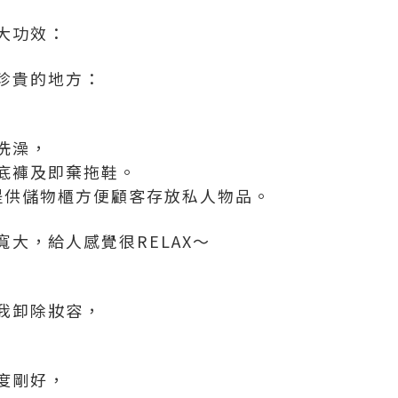
大功效：
珍貴的地方：
洗澡，
底褲及即棄拖鞋。
Spa亦提供儲物櫃方便顧客存放私人物品。
大，給人感覺很RELAX～
我卸除妝容，
度剛好，