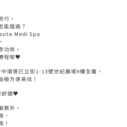
流行，
怎能錯過？
te Medi Spa
，
奇功效，
療程呢♥
pa位於中環德已立街1-13號世紀廣場9樓全層，
點極方便易找！
華舒適♥
服務外，
務，
務！