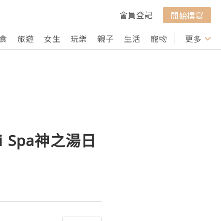
會員登記
開始撰寫
食
旅遊
女生
玩樂
親子
生活
寵物
行山
更多
打卡
i Spa神之湯日