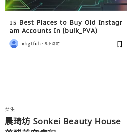
15 Best Places to Buy Old Instagr
am Accounts In (bulk_PVA)
xbgtfuh
5小時前
女生
晨琦坊 Sonkei Beauty House