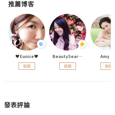
推薦博客
h 夏沫
♥Eunice♥
BeautySearch
Amy N
追蹤
追蹤
追蹤
發表評論