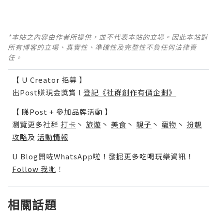
*本站之內容由作者所提供，並不代表本站的立場。因此本站對
所有博客的立場、真實性、準確性及完整性不負任何法律責
任。
【 U Creator 招募 】
出Post賺現金獎賞 l
登記《社群創作有價企劃》
【 睇Post + 參加品牌活動 】
瀏覽更多社群
打卡
丶
旅遊
丶
美食
丶
親子
丶
寵物
丶
扮靚
攻略
及
活動情報
U Blog開咗WhatsApp啦！發掘更多吃喝玩樂資訊！
Follow 我哋
！
相關話題