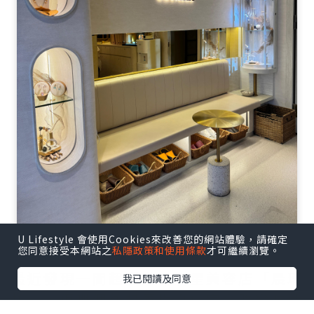
U Lifestyle 會使用Cookies來改善您的網站體驗，請確定
您同意接受本網站之
私隱政策和使用條款
才可繼續瀏覽。
最近發現一間超隱世嘅明星美容店「晨琦
我已閱讀及同意
坊」，佢哋個藥醋療程真係完全改變咗我