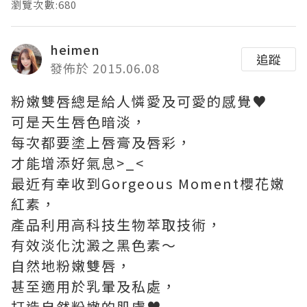
瀏覽次數:680
heimen
追蹤
發佈於 2015.06.08
粉嫩雙唇總是給人憐愛及可愛的感覺♥
可是天生唇色暗淡，
每次都要塗上唇膏及唇彩，
才能增添好氣息>_<
最近有幸收到Gorgeous Moment櫻花嫩
紅素，
產品利用高科技生物萃取技術，
有效淡化沈澱之黑色素～
自然地粉嫩雙唇，
甚至適用於乳暈及私處，
打造自然粉嫩的肌膚♥