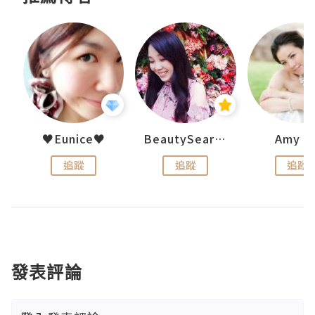
h 夏沫
♥Eunice♥
BeautySearch
Amy N
追蹤
追蹤
追蹤
發表評論