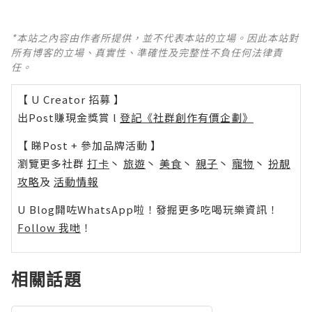
*本站之內容由作者所提供，並不代表本站的立場。因此本站對
所有博客的立場、真實性、準確性及完整性不負任何法律責
任。
【 U Creator 招募 】
出Post賺現金獎賞 l
登記《社群創作有價企劃》
【 睇Post + 參加品牌活動 】
瀏覽更多社群
打卡
丶
旅遊
丶
美食
丶
親子
丶
寵物
丶
扮靚
攻略
及
活動情報
U Blog開咗WhatsApp啦！發掘更多吃喝玩樂資訊！
Follow 我哋
！
相關話題