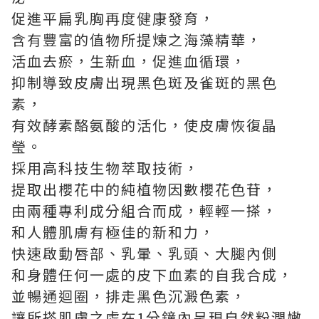
促進平扁乳胸再度健康發育，
含有豐富的值物所提煉之海藻精華，
活血去瘀，生新血，促進血循環，
抑制導致皮膚出現黑色斑及雀斑的黑色
素，
有效酵素酪氨酸的活化，使皮膚恢復晶
瑩。
採用高科技生物萃取技術，
提取出櫻花中的純植物因數櫻花色苷，
由兩種專利成分組合而成，輕輕一搽，
和人體肌膚有極佳的新和力，
快速啟動唇部、乳暈、乳頭、大腿內側
和身體任何一處的皮下血素的自我合成，
並暢通迴圈，排走黑色沉澱色素，
讓所搽肌膚之處在1分鐘內呈現自然粉潤嫩