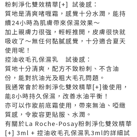
粉刺淨化雙效精華[+] 試後感：
質地是清爽啫喱霜，感覺十分水潤，能持
續24小時為肌膚帶來保濕效果～
加上親膚力很強，輕輕推開，皮膚很快就
吸收了～無任何黏膩感覺，十分適合夏天
使用呢！
控油收毛孔保濕乳 試後感：
質地十分清爽，配方不致粉刺、不含油
份，能對抗油光及粗大毛孔問題。
我通常會於粉刺淨化雙效精華[+]後使用，
能8小時持久保濕，改善水油平衡！
亦可以作妝前底霜使用，帶來無油、啞緻
質感，令妝容更貼服、水潤。
有關於La Roche-Posay粉刺淨化雙效精華
[+] 3ml + 控油收毛孔保濕乳3ml的詳細試