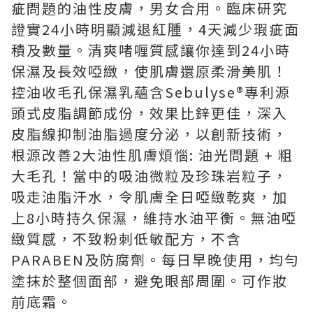
疵問題的油性皮膚，男女合用。臨床研究
證實24小時明顯減退紅腫，4天減少瑕疵面
積及數量。清爽啫喱質感讓你達到24小時
保濕及長效啞緻，使肌膚還原柔滑美肌！
控油收毛孔保濕乳蘊含Sebulyse®專利源
頭式皮脂調節成份，效果比鋅更佳，深入
皮脂線抑制油脂過度分泌，以創新技術，
根源改善2大油性肌膚煩惱: 油光問題 + 粗
大毛孔！當中的吸油微粒及珍珠岩粒子，
吸走油脂汗水，令肌膚全日啞緻乾爽，加
上8小時持久保濕，維持水油平衡。無油啞
緻質感，不致粉刺低敏配方，不含
PARABEN及防腐劑。每日早晚使用，均勻
塗抹於整個面部，避免眼部周圍。可作妝
前底霜。