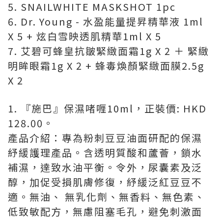
5. SNAILWHITE MASKSHOT 1pc
6. Dr. Young - 水盈能量提昇精華液 1ml
X 5 + 炫白雪映透肌精華1ml X 5
7. 艾碧可蜂皇抗皺緊緻面霜1g X 2 ＋ 緊緻
明眸眼霜1g X 2 + 蜂毒煥顏緊緻面膜2.5g
X 2
1. 『施巴』保濕啫喱10ml，正裝價: HKD
128.00。
產品介紹：專為粉刺豆豆油面研配的保濕
紓緩護理產品。含透明質酸和蘆薈，鎖水
補濕，達致水油平衡。令外，尿囊素及泛
醇，加促受損肌膚修復，紓緩泛紅豆豆不
適。無油、 無乳化劑、無香料、無色素、
低致敏配方，無慮阻塞毛孔，避免刺激面