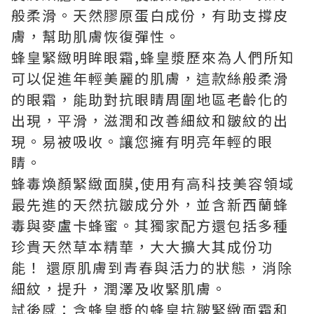
般柔滑。天然膠原蛋白成份，有助支撐皮
膚，幫助肌膚恢復彈性。
蜂皇緊緻明眸眼霜,蜂皇漿歷來為人們所知
可以促進年輕美麗的肌膚，這款絲般柔滑
的眼霜，能助對抗眼睛周圍地區老齡化的
出現，平滑，滋潤和改善細紋和皺紋的出
現。易被吸收。讓您擁有明亮年輕的眼
睛。
蜂毒煥顏緊緻面膜,使用有高科技美容領域
最先進的天然抗皺成分外，並含新西蘭蜂
毒與麥盧卡蜂蜜。其獨家配方還包括多種
珍貴天然草本精華，大大擴大其成份功
能！ 還原肌膚到青春與活力的狀態，消除
細紋，提升，潤澤及收緊肌膚。
試後感：含蜂皇漿的蜂皇抗皺緊緻面霜和