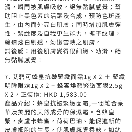
滑，瞬間被肌膚吸收，絕無黏膩感覺；幫
助阻止黑色素的活躍及合成，預防色斑產
生，由內而外亮白肌膚；同時增加肌膚彈
性、緊緻度及自我更生能力，撫平紋理，
締造炫白剔透，幼嫩雪映之肌膚。
試後感：用後肌膚變得很細緻、幼滑，絕
無黏膩感覺！
7. 艾碧可蜂皇抗皺緊緻面霜1g X 2 ＋ 緊緻
明眸眼霜1g X 2 + 蜂毒煥顏緊緻面膜2.5g
X 2，正裝價: HKD 1,583.00
產品介紹：蜂皇抗皺緊緻面霜,一個雜合豪
華及美麗的天然成分的保濕霜。含蜂皇
漿，麥盧卡蜂蜜，荷荷巴油。能促進新的
皮膚細胞的生長，使肌膚感覺柔軟，如絲