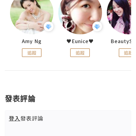
h 夏沫
Amy Ng
♥Eunice♥
追蹤
追蹤
追蹤
發表評論
登入
發表評論