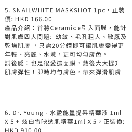
5. SNAILWHITE MASKSHOT 1pc，正裝
價: HKD 166.00
產品介紹：首將Ceramide引入面膜，能針
對肌膚四大問題: 幼紋、毛孔粗大、敏感及
乾燥肌膚 ，只需20分鐘即可讓肌膚變得更
年輕、亮麗、水嫩，更可均勻膚色。
試後感：也是很愛這面膜，敷後大大提升
肌膚彈性！即時均勻膚色，帶來彈滑肌膚
6. Dr. Young - 水盈能量提昇精華液 1ml
X 5 + 炫白雪映透肌精華1ml X 5，正裝價:
HKD 910.00