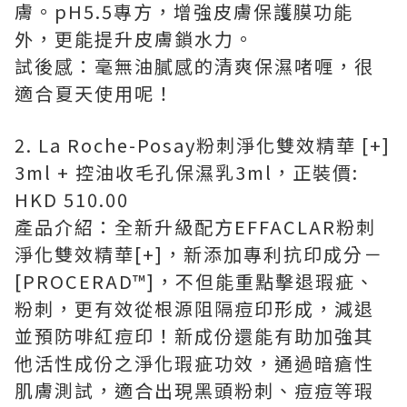
膚。pH5.5專方，增強皮膚保護膜功能
外，更能提升皮膚鎖水力。
試後感：毫無油膩感的清爽保濕啫喱，很
適合夏天使用呢！
2. La Roche-Posay粉刺淨化雙效精華 [+]
3ml + 控油收毛孔保濕乳3ml，正裝價:
HKD 510.00
產品介紹：全新升級配方EFFACLAR粉刺
淨化雙效精華[+]，新添加專利抗印成分－
[PROCERAD™]，不但能重點擊退瑕疵、
粉刺，更有效從根源阻隔痘印形成，減退
並預防啡紅痘印！新成份還能有助加強其
他活性成份之淨化瑕疵功效，通過暗瘡性
肌膚測試，適合出現黑頭粉刺、痘痘等瑕