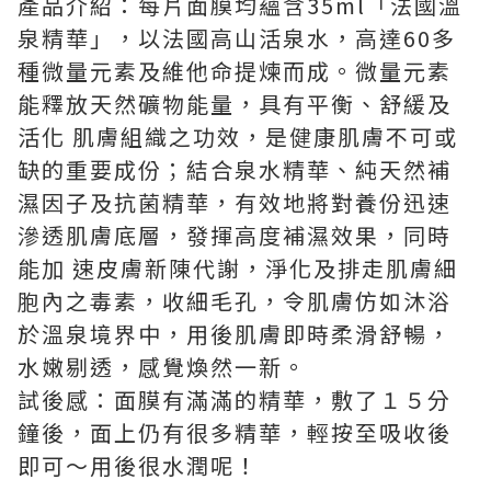
產品介紹：每片面膜均蘊含35ml「法國溫
泉精華」，以法國高山活泉水，高達60多
種微量元素及維他命提煉而成。微量元素
能釋放天然礦物能量，具有平衡、舒緩及
活化 肌膚組織之功效，是健康肌膚不可或
缺的重要成份；結合泉水精華、純天然補
濕因子及抗菌精華，有效地將對養份迅速
滲透肌膚底層，發揮高度補濕效果，同時
能加 速皮膚新陳代謝，淨化及排走肌膚細
胞內之毒素，收細毛孔，令肌膚仿如沐浴
於溫泉境界中，用後肌膚即時柔滑舒暢，
水嫩剔透，感覺煥然一新。
試後感：面膜有滿滿的精華，敷了１５分
鐘後，面上仍有很多精華，輕按至吸收後
即可～用後很水潤呢！