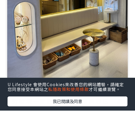
U Lifestyle 會使用Cookies來改善您的網站體驗，請確定
您同意接受本網站之
私隱政策和使用條款
才可繼續瀏覽。
最近發現一間超隱世嘅明星美容店「晨琦
我已閱讀及同意
坊」，佢哋個藥醋療程真係完全改變咗我
對facial嘅認知！今日就同大家分享下我嘅
真實體驗～✨