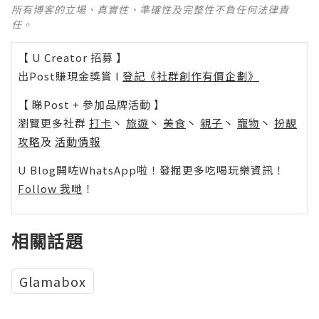
所有博客的立場、真實性、準確性及完整性不負任何法律責
任。
【 U Creator 招募 】
出Post賺現金獎賞 l
登記《社群創作有價企劃》
【 睇Post + 參加品牌活動 】
瀏覽更多社群
打卡
丶
旅遊
丶
美食
丶
親子
丶
寵物
丶
扮靚
攻略
及
活動情報
U Blog開咗WhatsApp啦！發掘更多吃喝玩樂資訊！
Follow 我哋
！
相關話題
Glamabox