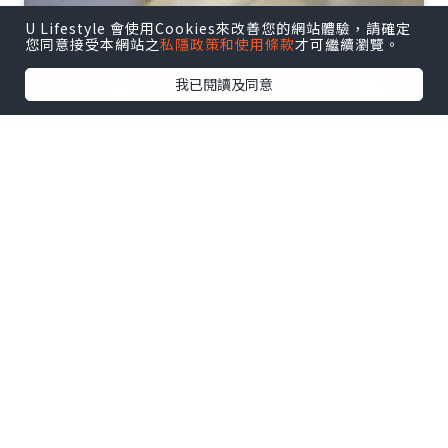
U Lifestyle 會使用Cookies來改善您的網站體驗，請確定
您同意接受本網站之
私隱政策和使用條款
才可繼續瀏覽。
最近發現一間超隱世嘅明星美容店「晨琦
我已閱讀及同意
坊」，佢哋個藥醋療程真係完全改變咗我
對facial嘅認知！今日就同大家分享下我嘅
真實體驗～✨
點擊圖片放大
? 百年中醫秘方大公開
原來呢個療程係源自中醫世家秘傳，用白
芨、紅景天、人參等珍貴藥材（真係聞到