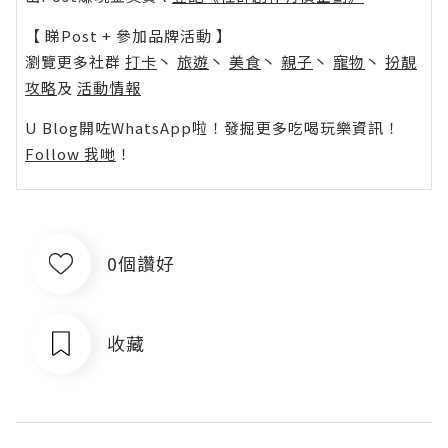
【 睇Post + 參加品牌活動 】
瀏覽更多社群
打卡
丶
旅遊
丶
美食
丶
親子
丶
寵物
丶
扮靚
攻略
及
活動情報
U Blog開咗WhatsApp啦！發掘更多吃喝玩樂資訊！
Follow 我哋
！
0個讚好
收藏