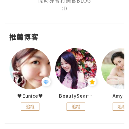
閒時亦會打美食BLOG

:D
推薦博客
h 夏沫
♥Eunice♥
BeautySearch
Amy N
追蹤
追蹤
追蹤