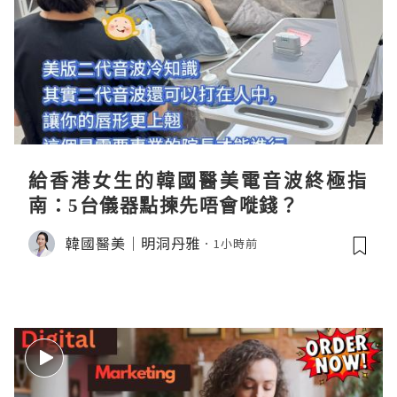
給香港女生的韓國醫美電音波終極指
南：5台儀器點揀先唔會嘥錢？
韓國醫美｜明洞丹雅
1小時前