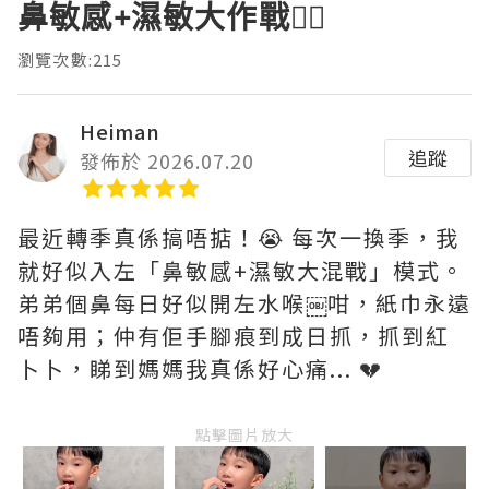
鼻敏感+濕敏大作戰😵‍💫
瀏覽次數:215
Heiman
追蹤
發佈於 2026.07.20
最近轉季真係搞唔掂！😭 每次一換季，我
就好似入左「鼻敏感+濕敏大混戰」模式。
弟弟個鼻每日好似開左水喉￼咁，紙巾永遠
唔夠用；仲有佢手腳痕到成日抓，抓到紅
卜卜，睇到媽媽我真係好心痛... 💔
點擊圖片放大