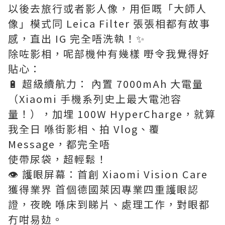
以後去旅行或者影人像，用佢嘅「大師人
像」模式同 Leica Filter 張張相都有故事
感，直出 IG 完全唔洗執！✨
除咗影相，呢部機仲有幾樣 嘢令我覺得好
貼心：
🔋 超級續航力： 內置 7000mAh 大電量
（Xiaomi 手機系列史上最大電池容
量！），加埋 100W HyperCharge，就算
我全日 喺街影相、拍 Vlog、覆
Message，都完全唔
使帶尿袋，超輕鬆！
👁 護眼屏幕：首創 Xiaomi Vision Care
獲得業界 ⾸個德國萊因專業四重護眼認
證，夜晚 喺床到睇片、處理工作，對眼都
冇咁易攰。