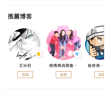
推薦博客
點滴
艾米莉
儍媽媽與兩隻小魔怪之家
追蹤
追蹤
追蹤