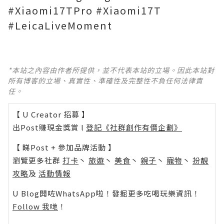
#Xiaomi17TPro #Xiaomi17T
#LeicaLiveMoment
*本站之內容由作者所提供，並不代表本站的立場。因此本站對
所有博客的立場、真實性、準確性及完整性不負任何法律責
任。
【 U Creator 招募 】
出Post賺現金獎賞 l
登記《社群創作有價企劃》
【 睇Post + 參加品牌活動 】
瀏覽更多社群
打卡
丶
旅遊
丶
美食
丶
親子
丶
寵物
丶
扮靚
攻略
及
活動情報
U Blog開咗WhatsApp啦！發掘更多吃喝玩樂資訊！
Follow 我哋
！