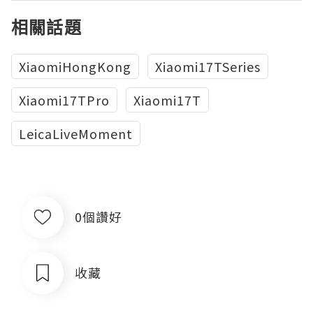
相關話題
XiaomiHongKong
Xiaomi17TSeries
Xiaomi17TPro
Xiaomi17T
LeicaLiveMoment
0個讚好
收藏