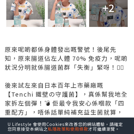
+2
原來呢啲都係身體發出嘅警號！後尾先
知，原來腸道佔左人體 70% 免疫力，呢啲
狀況分明就係腸道菌群「失衡」緊呀！🙅‍♀️
後來試左來自日本百年上市藥廠嘅
【Tenchi 鐵壁の守護菌】，真係幫我地全
家拆左個彈！💣 佢最令我安心係嗰款「四
重配方」，唔係話單純補充益生菌就算，
而係從根源幫你抗敏。最勁係佢嗰隻日本
U Lifestyle 會使用Cookies來改善您的網站體驗，請確定
專利芽孢益生菌，自帶「防護罩」，確保
您同意接受本網站之
私隱政策和使用條款
才可繼續瀏覽。