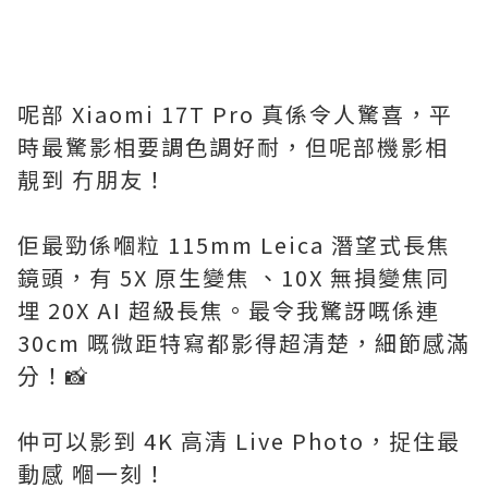
呢部 Xiaomi 17T Pro 真係令人驚喜，平
時最驚影相要調色調好耐，但呢部機影相
靚到 冇朋友！
佢最勁係嗰粒 115mm Leica 潛望式長焦
鏡頭，有 5X 原生變焦 、10X 無損變焦同
埋 20X AI 超級長焦。最令我驚訝嘅係連
30cm 嘅微距特寫都影得超清楚，細節感滿
分！📸
仲可以影到 4K 高清 Live Photo，捉住最
動感 嗰一刻！