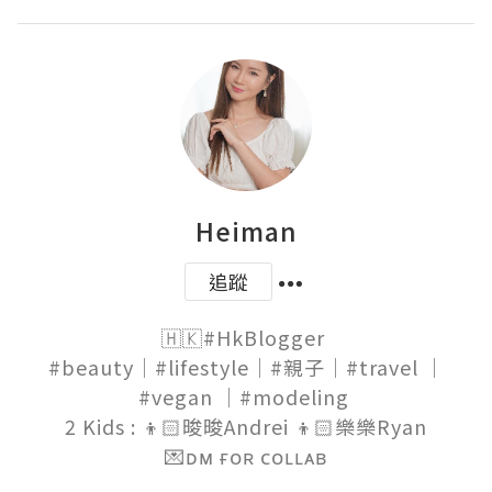
Heiman
追蹤
🇭🇰#HkBlogger 

#beauty｜#lifestyle｜#親子｜#travel ｜
#vegan ｜#modeling 

2 Kids : 👦🏻晙晙Andrei 👦🏻樂樂Ryan

💌ᴅᴍ ғᴏʀ ᴄᴏʟʟᴀʙ