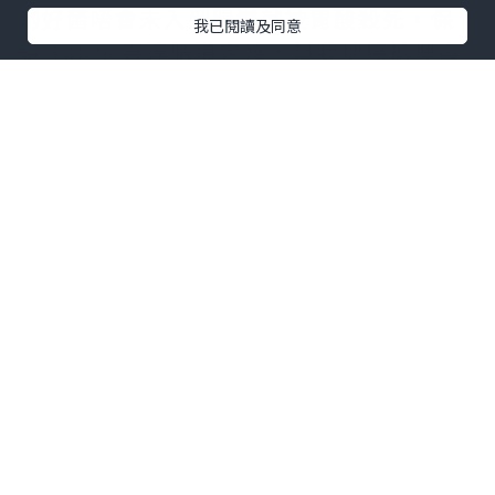
啲好菌唔會未入到腸道就被胃酸殺死，保
我已閱讀及同意
證 100% 直達腸道定殖，幫我地搞掂埋鼻
敏、濕敏、腸胃問題，連抵抗力都提升
埋！🛡️
最最最重點係，平時餵藥好似打仗咁，呢
款佢地竟然當係零食糖咁主動追住食！😋
天然蜜桃味，無添加糖，亦都無西藥成
份，大人細路、孕婦長者都食得安心。依
家每日幾粒，轉季終於唔使再驚，簡直係
媽媽救星！🙌
想同轉季敏感講拜拜？一齊試下啦！👇
🛒 實體門市： SOGO、City‘Super 有售