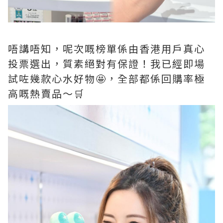
唔講唔知，呢次嘅榜單係由香港用戶真心
投票選出，質素絕對有保證！我已經即場
試咗幾款心水好物🤩，全部都係回購率極
高嘅熱賣品～🛒