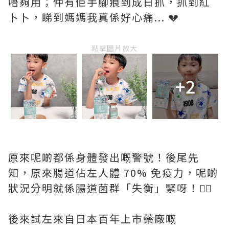
唔夠用；仲有佢手腳痕到成日抓，抓到紅
卜卜，睇到媽媽我真係好心痛... 💔
點擊圖片放大
+2
原來呢啲都係身體發出嘅警號！後尾先
知，原來腸道佔左人體 70% 免疫力，呢啲
狀況分明就係腸道菌群「失衡」緊呀！🙅‍♀️
後來試左來自日本百年上市藥廠嘅