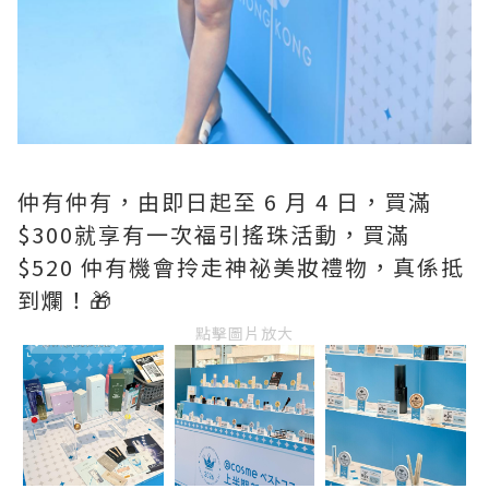
仲有仲有，由即日起至 6 月 4 日，買滿
$300就享有一次福引搖珠活動，買滿
$520 仲有機會拎走神祕美妝禮物，真係抵
到爛！🎁
點擊圖片放大