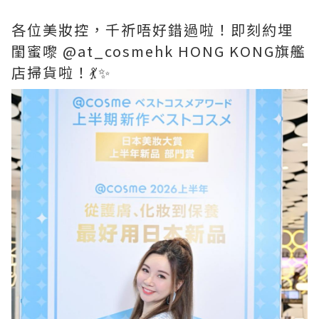
各位美妝控，千祈唔好錯過啦！即刻約埋
閨蜜嚟 @at_cosmehk HONG KONG旗艦
店掃貨啦！💃✨