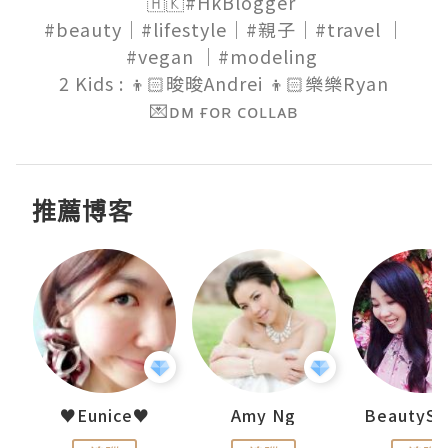
🇭🇰#HkBlogger 

#beauty｜#lifestyle｜#親子｜#travel ｜
#vegan ｜#modeling 

2 Kids : 👦🏻晙晙Andrei 👦🏻樂樂Ryan

💌ᴅᴍ ғᴏʀ ᴄᴏʟʟᴀʙ
推薦博客
h 夏沫
♥Eunice♥
Amy Ng