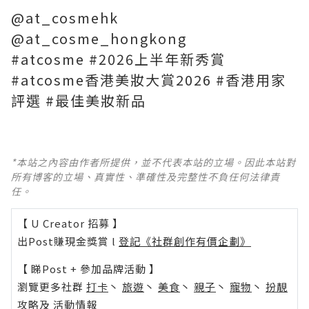
@at_cosmehk
@at_cosme_hongkong
#atcosme #2026上半年新秀賞
#atcosme香港美妝大賞2026 #香港用家
評選 #最佳美妝新品
*本站之內容由作者所提供，並不代表本站的立場。因此本站對
所有博客的立場、真實性、準確性及完整性不負任何法律責
任。
【 U Creator 招募 】
出Post賺現金獎賞 l
登記《社群創作有價企劃》
【 睇Post + 參加品牌活動 】
瀏覽更多社群
打卡
丶
旅遊
丶
美食
丶
親子
丶
寵物
丶
扮靚
攻略
及
活動情報