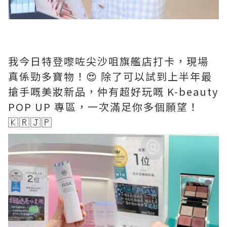
我今日特登嚟咗尖沙咀旗艦店打卡，現場
真係勁多寶物！😍 除了可以試到上半年最
搶手嘅美妝新品，仲有超好玩嘅 K-beauty
POP UP 專區，一次滿足你多個願望！
🇰🇷🇯🇵