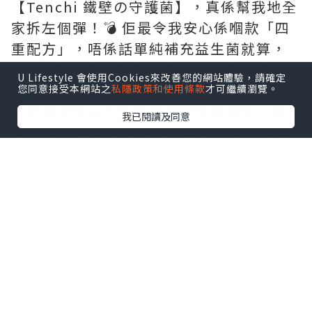
【Tenchi 鐵壁の守護菌】，真係幫我地全
家拆左個彈！💣 佢最令我安心係嗰款「四
重配方」，唔係話單純補充益生菌就算，
而係從根源幫你抗敏。最勁係佢嗰隻日本
U Lifestyle 會使用Cookies來改善您的網站體驗，請確定
專利芽孢益生菌，自帶「防護罩」，確保
您同意接受本網站之
私隱政策和使用條款
才可繼續瀏覽。
啲好菌唔會未入到腸道就被胃酸殺死，保
我已閱讀及同意
證 100% 直達腸道定殖，幫我地搞掂埋鼻
敏、濕敏、腸胃問題，連抵抗力都提升
埋！🛡️
最最最重點係，平時餵藥好似打仗咁，呢
款佢地竟然當係零食糖咁主動追住食！😋
天然蜜桃味，無添加糖，亦都無西藥成
份，大人細路、孕婦長者都食得安心。依
家每日幾粒，轉季終於唔使再驚，簡直係