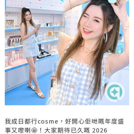
我成日都行cosme，好開心佢哋嘅年度盛
事又嚟喇🤩！大家期待已久嘅 2026