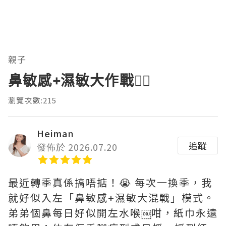
親子
鼻敏感+濕敏大作戰😵‍💫
瀏覽次數:215
Heiman
追蹤
發佈於 2026.07.20
最近轉季真係搞唔掂！😭 每次一換季，我
就好似入左「鼻敏感+濕敏大混戰」模式。
弟弟個鼻每日好似開左水喉￼咁，紙巾永遠