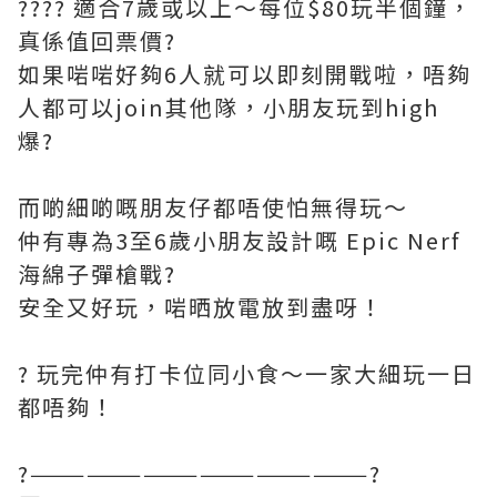
???? 適合7歲或以上～每位$80玩半個鐘，
真係值回票價?
如果啱啱好夠6人就可以即刻開戰啦，唔夠
人都可以join其他隊，小朋友玩到high
爆?
而啲細啲嘅朋友仔都唔使怕無得玩～
仲有專為3至6歲小朋友設計嘅 Epic Nerf
海綿子彈槍戰?
安全又好玩，啱晒放電放到盡呀！
? 玩完仲有打卡位同小食～一家大細玩一日
都唔夠！
?——————————————————?