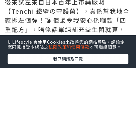
後來試左來自日本百年上市藥廠嘅
【Tenchi 鐵壁の守護菌】，真係幫我地全
家拆左個彈！💣 佢最令我安心係嗰款「四
重配方」，唔係話單純補充益生菌就算，
而係從根源幫你抗敏。最勁係佢嗰隻日本
U Lifestyle 會使用Cookies來改善您的網站體驗，請確定
專利芽孢益生菌，自帶「防護罩」，確保
您同意接受本網站之
私隱政策和使用條款
才可繼續瀏覽。
啲好菌唔會未入到腸道就被胃酸殺死，保
我已閱讀及同意
證 100% 直達腸道定殖，幫我地搞掂埋鼻
敏、濕敏、腸胃問題，連抵抗力都提升
埋！🛡️
最最最重點係，平時餵藥好似打仗咁，呢
款佢地竟然當係零食糖咁主動追住食！😋
天然蜜桃味，無添加糖，亦都無西藥成
份，大人細路、孕婦長者都食得安心。依