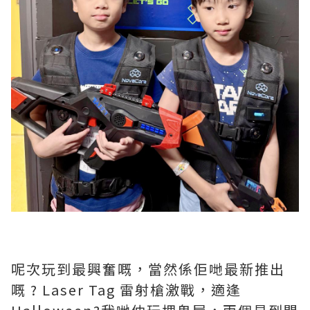
呢次玩到最興奮嘅，當然係佢哋最新推出
嘅 ? Laser Tag 雷射槍激戰，適逢