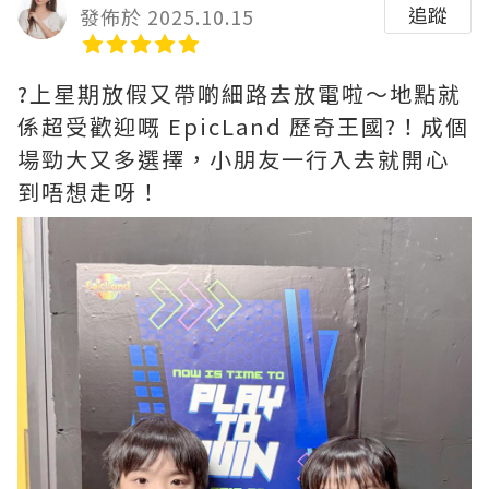
追蹤
發佈於 2025.10.15
?上星期放假又帶啲細路去放電啦～地點就
係超受歡迎嘅 EpicLand 歷奇王國?！成個
場勁大又多選擇，小朋友一行入去就開心
到唔想走呀！