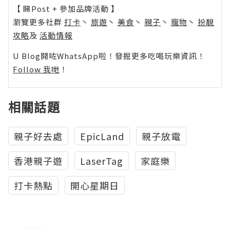
【 睇Post + 參加品牌活動 】
瀏覽更多社群
打卡
丶
旅遊
丶
美食
丶
親子
丶
寵物
丶
扮靚
攻略
及
活動情報
U Blog開咗WhatsApp啦！發掘更多吃喝玩樂資訊！
Follow 我哋
！
相關話題
親子好去處
EpicLand
親子放電
香港親子遊
LaserTag
家庭樂
打卡熱點
開心星期日