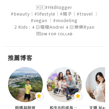
🇭🇰#HkBlogger 

#beauty｜#lifestyle｜#親子｜#travel ｜
#vegan ｜#modeling 

2 Kids : 👦🏻晙晙Andrei 👦🏻樂樂Ryan

💌ᴅᴍ ғᴏʀ ᴄᴏʟʟᴀʙ
推薦博客
 Swan
暟媽與暟爸
和牛B的成長日記
文珊 ManS