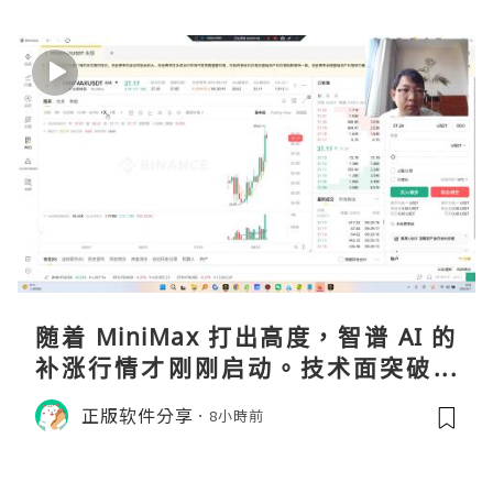
随着 MiniMax 打出高度，智谱 AI 的
补涨行情才刚刚启动。技术面突破在
即，基本面逻辑硬朗，目标先看 170，
正版软件分享
8小時前
顺势做多，在巨头上市潮来临前享受泡
沫化红利 开户美股返佣btc最高90%得
28U买服