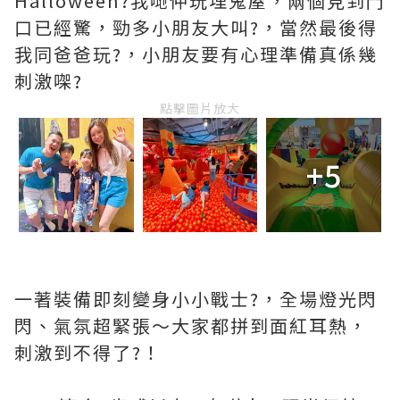
Halloween?我哋仲玩埋鬼屋，兩個見到門
口已經驚，勁多小朋友大叫?，當然最後得
我同爸爸玩?，小朋友要有心理準備真係幾
刺激㗎?
點擊圖片放大
+5
一著裝備即刻變身小小戰士?，全場燈光閃
閃、氣氛超緊張～大家都拼到面紅耳熱，
刺激到不得了?！