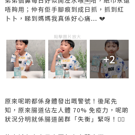
弟弟個鼻每日好似開左水喉￼咁，紙巾永遠
唔夠用；仲有佢手腳痕到成日抓，抓到紅
卜卜，睇到媽媽我真係好心痛... 💔
點擊圖片放大
+2
原來呢啲都係身體發出嘅警號！後尾先
知，原來腸道佔左人體 70% 免疫力，呢啲
狀況分明就係腸道菌群「失衡」緊呀！🙅‍♀️