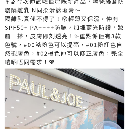
👩‍🔬今次仲試咗佢哋嘅新產品，糖瓷絲潤防
曬隔離乳 N同柔滑遮瑕膏～
隔離乳真係不得了！😲輕薄又保濕，仲有
SPF50+ PA++++防曬，加埋藍光防護，妝
前一搽，皮膚即刻透亮！✨重點係佢有3款
色號，#00淺粉色可以提亮，#01粉紅色自
然襯膚色，#02橙色仲可以修正膚色，完全
啱晒唔同需求！💖