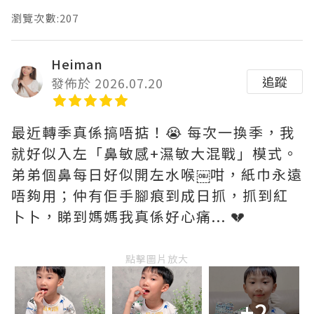
瀏覽次數:207
Heiman
追蹤
發佈於 2026.07.20
最近轉季真係搞唔掂！😭 每次一換季，我
就好似入左「鼻敏感+濕敏大混戰」模式。
弟弟個鼻每日好似開左水喉￼咁，紙巾永遠
唔夠用；仲有佢手腳痕到成日抓，抓到紅
卜卜，睇到媽媽我真係好心痛... 💔
點擊圖片放大
+2