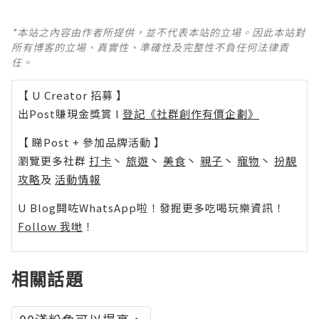
*本站之內容由作者所提供，並不代表本站的立場。因此本站對
所有博客的立場、真實性、準確性及完整性不負任何法律責
任。
【 U Creator 招募 】
出Post賺現金獎賞 l
登記《社群創作有價企劃》
【 睇Post + 參加品牌活動 】
瀏覽更多社群
打卡
丶
旅遊
丶
美食
丶
親子
丶
寵物
丶
扮靚
攻略
及
活動情報
U Blog開咗WhatsApp啦！發掘更多吃喝玩樂資訊！
Follow 我哋
！
相關話題
00淺粉色可以提亮，