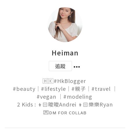
Heiman
追蹤
🇭🇰#HkBlogger 

#beauty｜#lifestyle｜#親子｜#travel ｜
#vegan ｜#modeling 

2 Kids : 👦🏻晙晙Andrei 👦🏻樂樂Ryan

💌ᴅᴍ ғᴏʀ ᴄᴏʟʟᴀʙ