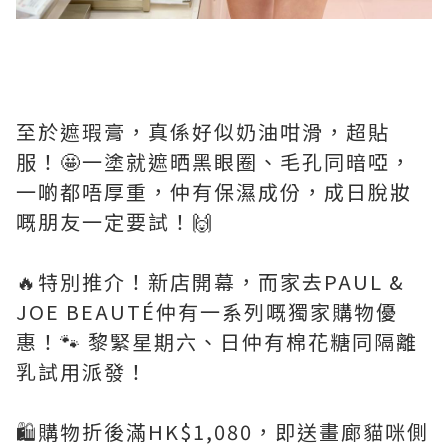
至於遮瑕膏，真係好似奶油咁滑，超貼
服！🤩一塗就遮晒黑眼圈、毛孔同暗啞，
一啲都唔厚重，仲有保濕成份，成日脫妝
嘅朋友一定要試！🙌
🔥特別推介！新店開幕，而家去PAUL &
JOE BEAUTÉ仲有一系列嘅獨家購物優
惠！🐾 黎緊星期六、日仲有棉花糖同隔離
乳試用派發！
🛍購物折後滿HK$1,080，即送畫廊貓咪側