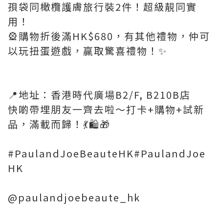
孭袋同橄欖護膚旅行裝2件！超級靚同實
用！
🎡購物折後滿HK$680，有其他禮物，仲可
以玩扭蛋遊戲，贏取驚喜禮物！✨
📍地址：香港時代廣場B2/F, B210B店
快啲帶埋朋友一齊去啦～打卡+購物+試新
品，滿載而歸！💃🛍🎁
#PaulandJoeBeauteHK#PaulandJoe
HK
@paulandjoebeaute_hk