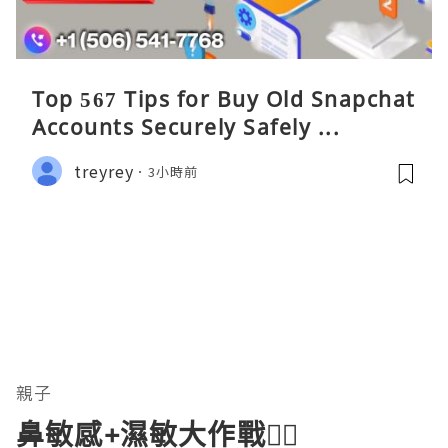
Top 567 Tips for Buy Old Snapchat
Accounts Securely Safely ...
treyrey
3小時前
親子
鼻敏感+濕敏大作戰😵‍💫