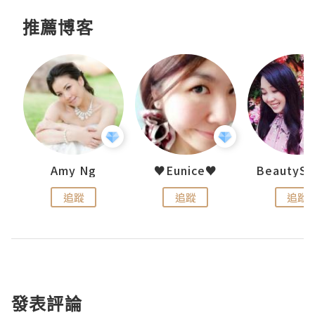
推薦博客
h 夏沫
Amy Ng
♥Eunice♥
追蹤
追蹤
追蹤
發表評論