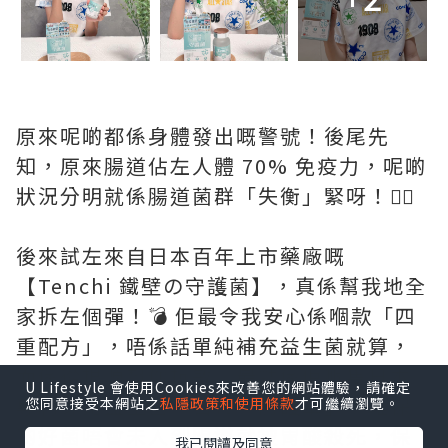
原來呢啲都係身體發出嘅警號！後尾先
知，原來腸道佔左人體 70% 免疫力，呢啲
狀況分明就係腸道菌群「失衡」緊呀！🙅‍♀️
後來試左來自日本百年上市藥廠嘅
【Tenchi 鐵壁の守護菌】，真係幫我地全
家拆左個彈！💣 佢最令我安心係嗰款「四
重配方」，唔係話單純補充益生菌就算，
而係從根源幫你抗敏。最勁係佢嗰隻日本
U Lifestyle 會使用Cookies來改善您的網站體驗，請確定
專利芽孢益生菌，自帶「防護罩」，確保
您同意接受本網站之
私隱政策和使用條款
才可繼續瀏覽。
啲好菌唔會未入到腸道就被胃酸殺死，保
我已閱讀及同意