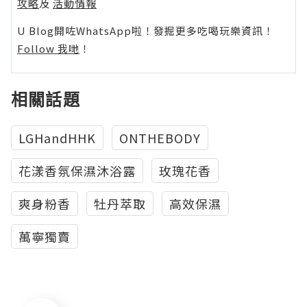
攻略
及
活動情報
U Blog開咗WhatsApp啦！發掘更多吃喝玩樂資訊！
Follow 我哋
！
相關話題
LGHandHHK
ONTHEBODY
花漾香氛保濕沐浴露
玫瑰花香
爽身粉香
牡丹萃取
高效保濕
萬寧獨賣