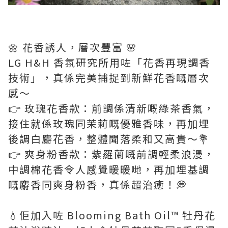
🌼 花香誘人，層次豐富 🌸
LG H&H 香氛研究所用咗「花香再現調香
技術」，真係完美捕捉到新鮮花香嘅層次
感～
👉 玫瑰花香款：前調係清新嘅綠茶香氣，
接住就係玫瑰同茉莉嘅優雅香味，再加埋
後調白麝花香，整體聞落柔和又高貴～💐
👉 爽身粉香款：紫羅蘭嘅前調輕柔浪漫，
中調棉花香令人感覺暖暖哋，再加埋基調
嘅麝香同爽身粉香，真係超治癒！💭
💧佢加入咗 Blooming Bath Oil™ 牡丹花