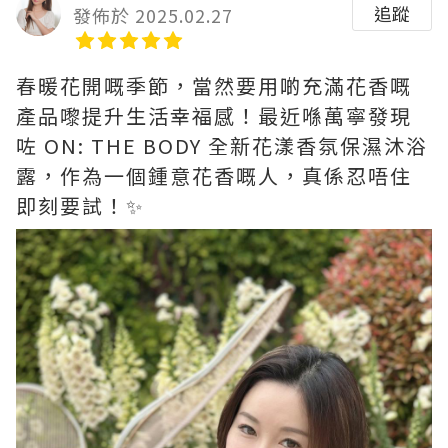
追蹤
發佈於 2025.02.27
春暖花開嘅季節，當然要用啲充滿花香嘅
產品嚟提升生活幸福感！最近喺萬寧發現
咗 ON: THE BODY 全新花漾香氛保濕沐浴
露，作為一個鍾意花香嘅人，真係忍唔住
即刻要試！✨