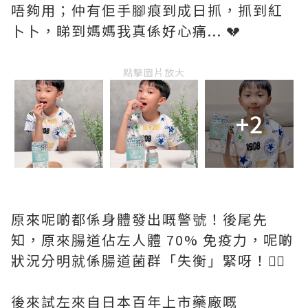
唔夠用；仲有佢手腳痕到成日抓，抓到紅
卜卜，睇到媽媽我真係好心痛... 💔
點擊圖片放大
+2
原來呢啲都係身體發出嘅警號！後尾先
知，原來腸道佔左人體 70% 免疫力，呢啲
狀況分明就係腸道菌群「失衡」緊呀！🙅‍♀️
後來試左來自日本百年上市藥廠嘅