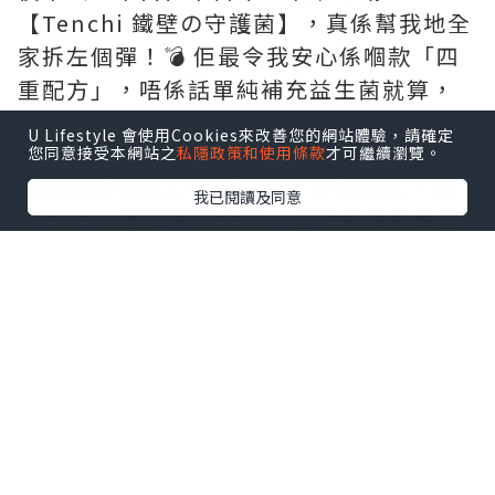
【Tenchi 鐵壁の守護菌】，真係幫我地全
家拆左個彈！💣 佢最令我安心係嗰款「四
重配方」，唔係話單純補充益生菌就算，
而係從根源幫你抗敏。最勁係佢嗰隻日本
U Lifestyle 會使用Cookies來改善您的網站體驗，請確定
專利芽孢益生菌，自帶「防護罩」，確保
您同意接受本網站之
私隱政策和使用條款
才可繼續瀏覽。
啲好菌唔會未入到腸道就被胃酸殺死，保
我已閱讀及同意
證 100% 直達腸道定殖，幫我地搞掂埋鼻
敏、濕敏、腸胃問題，連抵抗力都提升
埋！🛡️
最最最重點係，平時餵藥好似打仗咁，呢
款佢地竟然當係零食糖咁主動追住食！😋
天然蜜桃味，無添加糖，亦都無西藥成
份，大人細路、孕婦長者都食得安心。依
家每日幾粒，轉季終於唔使再驚，簡直係