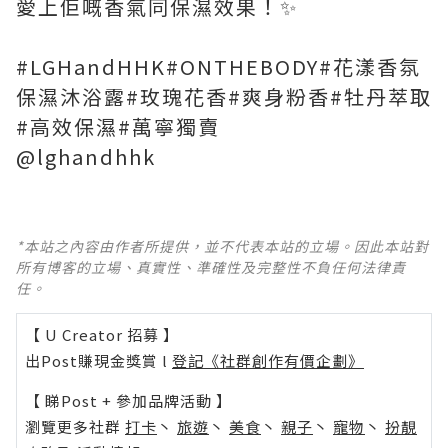
愛上佢嘅香氣同保濕效果！✨
#LGHandHHK#ONTHEBODY#花漾香氛
保濕沐浴露#玫瑰花香#爽身粉香#牡丹萃取
#高效保濕#萬寧獨賣
@lghandhhk
*本站之內容由作者所提供，並不代表本站的立場。因此本站對
所有博客的立場、真實性、準確性及完整性不負任何法律責
任。
【 U Creator 招募 】
出Post賺現金獎賞 l
登記《社群創作有價企劃》
【 睇Post + 參加品牌活動 】
瀏覽更多社群
打卡
丶
旅遊
丶
美食
丶
親子
丶
寵物
丶
扮靚