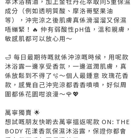
萃沐浴精油，加上金牡丹花萃取同5重保濕
成分（例如透明質酸、摩洛哥堅果油
等），沖完涼之後肌膚真係滑溜溜又保濕
唔繃緊！🔥 仲有弱酸性pH值，溫和親膚，
敏感肌都可以放心用～
🛁 每日最期待嘅就係沖涼嘅時候，用呢款
沐浴露一邊享受香氛，一邊滋潤肌膚，真
係放鬆到不得了🫧～個人最鍾意 玫瑰花香
款，感覺自己沖完涼都香香噴噴，好似周
圍都係花園咁浪漫～🌹💖
萬寧獨賣 🌟
想試嘅朋友快啲去萬寧搵返呢款 ON: THE
BODY 花漾香氛保濕沐浴露，保證你都會