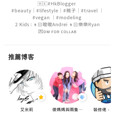
🇭🇰#HkBlogger 

#beauty｜#lifestyle｜#親子｜#travel ｜
#vegan ｜#modeling 

2 Kids : 👦🏻晙晙Andrei 👦🏻樂樂Ryan

💌ᴅᴍ ғᴏʀ ᴄᴏʟʟᴀʙ
推薦博客
點滴
艾米莉
儍媽媽與兩隻小魔怪之家