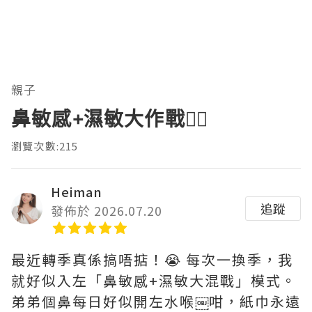
親子
鼻敏感+濕敏大作戰😵‍💫
瀏覽次數:215
Heiman
追蹤
發佈於 2026.07.20
最近轉季真係搞唔掂！😭 每次一換季，我
就好似入左「鼻敏感+濕敏大混戰」模式。
弟弟個鼻每日好似開左水喉￼咁，紙巾永遠