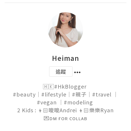
Heiman
追蹤
🇭🇰#HkBlogger 

#beauty｜#lifestyle｜#親子｜#travel ｜
#vegan ｜#modeling 

2 Kids : 👦🏻晙晙Andrei 👦🏻樂樂Ryan

💌ᴅᴍ ғᴏʀ ᴄᴏʟʟᴀʙ