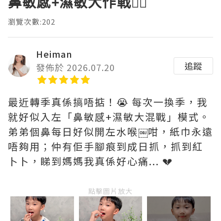
鼻敏感+濕敏大作戰😵‍💫
瀏覽次數:202
Heiman
追蹤
發佈於 2026.07.20
最近轉季真係搞唔掂！😭 每次一換季，我
就好似入左「鼻敏感+濕敏大混戰」模式。
弟弟個鼻每日好似開左水喉￼咁，紙巾永遠
唔夠用；仲有佢手腳痕到成日抓，抓到紅
卜卜，睇到媽媽我真係好心痛... 💔
點擊圖片放大