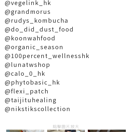
@vegelink_hk
@grandmorus
@rudys_kombucha
@do_did_dust_food
@koonwahfood
@organic_season
@100percent_wellnesshk
@lunatwshop
@calo_0_hk
@phytobasic_hk
@flexi_patch
@taijituhealing
@nikstikscollection
點擊圖片放大