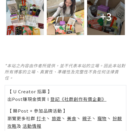
+3
*本站之內容由作者所提供，並不代表本站的立場。因此本站對
所有博客的立場、真實性、準確性及完整性不負任何法律責
任。
【 U Creator 招募 】
出Post賺現金獎賞 l
登記《社群創作有價企劃》
【 睇Post + 參加品牌活動 】
瀏覽更多社群
打卡
丶
旅遊
丶
美食
丶
親子
丶
寵物
丶
扮靚
攻略
及
活動情報