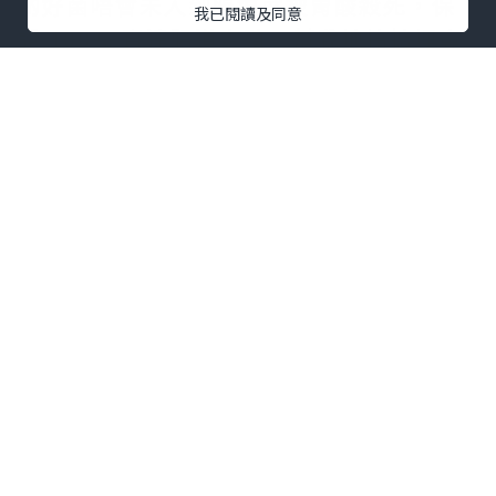
啲好菌唔會未入到腸道就被胃酸殺死，保
我已閱讀及同意
證 100% 直達腸道定殖，幫我地搞掂埋鼻
敏、濕敏、腸胃問題，連抵抗力都提升
埋！🛡️
最最最重點係，平時餵藥好似打仗咁，呢
款佢地竟然當係零食糖咁主動追住食！😋
天然蜜桃味，無添加糖，亦都無西藥成
份，大人細路、孕婦長者都食得安心。依
家每日幾粒，轉季終於唔使再驚，簡直係
媽媽救星！🙌
想同轉季敏感講拜拜？一齊試下啦！👇
🛒 實體門市： SOGO、City‘Super 有售