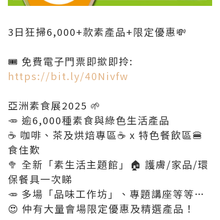
3日狂掃6,000+款素產品+限定優惠💸
🎟️ 免費電子門票即撳即拎:
https://bit.ly/40Nivfw
亞洲素食展2025 🌱
🥕 逾6,000種素食與綠色生活產品
☕ ️咖啡、茶及烘焙專區☕ x 特色餐飲區🍔
食住歎
🥦 全新「素生活主題館」🏠 護膚/家品/環
保餐具一次睇
🥕 多場「品味工作坊」、專題講座等等…
😍 仲有大量會場限定優惠及精選產品！