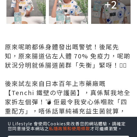
+2
原來呢啲都係身體發出嘅警號！後尾先
知，原來腸道佔左人體 70% 免疫力，呢啲
狀況分明就係腸道菌群「失衡」緊呀！🙅‍♀️
後來試左來自日本百年上市藥廠嘅
【Tenchi 鐵壁の守護菌】，真係幫我地全
家拆左個彈！💣 佢最令我安心係嗰款「四
重配方」，唔係話單純補充益生菌就算，
而係從根源幫你抗敏。最勁係佢嗰隻日本
U Lifestyle 會使用Cookies來改善您的網站體驗，請確定
專利芽孢益生菌，自帶「防護罩」，確保
您同意接受本網站之
私隱政策和使用條款
才可繼續瀏覽。