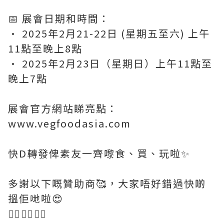
📅 展會日期和時間：
• 2025年2月21-22日 (星期五至六) 上午
11點至晚上8點
• 2025年2月23日（星期日）上午11點至
晚上7點
展會官方網站睇亮點：
www.vegfoodasia.com
快D轉發俾素友一齊嚟食、買、玩啦✨
多謝以下嘅贊助商🥰，大家唔好錯過快啲
搵佢哋啦😍
👇🏼👇🏼👇🏼