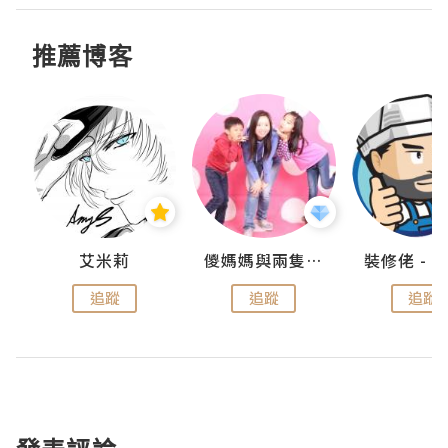
推薦博客
點滴
艾米莉
儍媽媽與兩隻小魔怪之家
追蹤
追蹤
追蹤