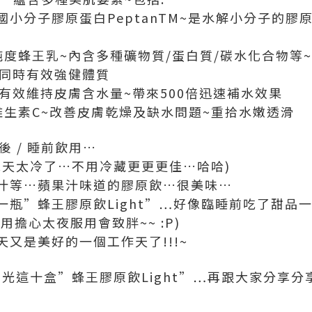
克法國小分子膠原蛋白PeptanTM~是水解小分子的
純度蜂王乳~內含多種礦物質/蛋白質/碳水化合物等
~同時有效強健體質
~有效維持皮膚含水量~帶來500倍迅速補水效果
維生素C~改善皮膚乾燥及缺水問題~重拾水嫩透滑
後 / 睡前飲用…
幾天太冷了…不用冷藏更更更佳…哈哈)
汁等…蘋果汁味道的膠原飲…很美味…
一瓶”蜂王膠原飲Light”…好像臨睡前吃了甜品
不用擔心太夜服用會致胖~~ :P)
又是美好的一個工作天了!!!~
我喝光這十盒”蜂王膠原飲Light”…再跟大家分享分享