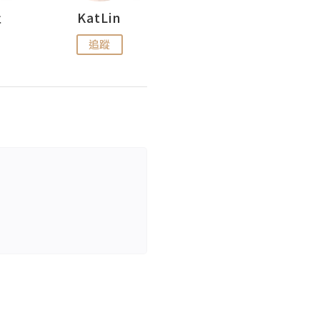
杜
KatLin
Missmiki 米奇小姐
追蹤
追蹤