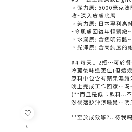
。彈力原: 5000毫
收~深入皮膚底層
。美力原: 日本專利高
~令肌膚回復年輕緊緻
。水潤原: 含透明質酸
。光澤原: 含高純度的
#4 每天1-2瓶…可於餐
冷藏後味道更佳(但這
原料中包含有蘋果濃縮
晚上完成工作回家…喝
(**而且是低卡飲料...
然後落妝沖涼睡覺…明天
**至於成效嘛?...待
0