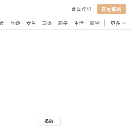
會員登記
開始撰寫
食
旅遊
女生
玩樂
親子
生活
寵物
行山
更多
打卡
追蹤