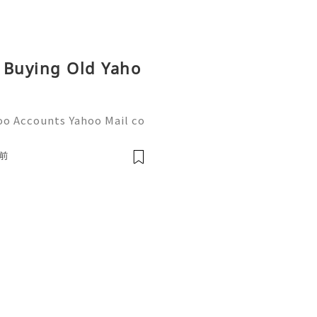
r Buying Old Yaho
oo Accounts Yahoo Mail co
people worldwide for pers
respondence, and online a
前