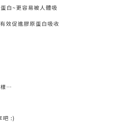
膠原蛋白~更容易被人體吸
~有效促進膠原蛋白吸收
一樣…
吧 :)