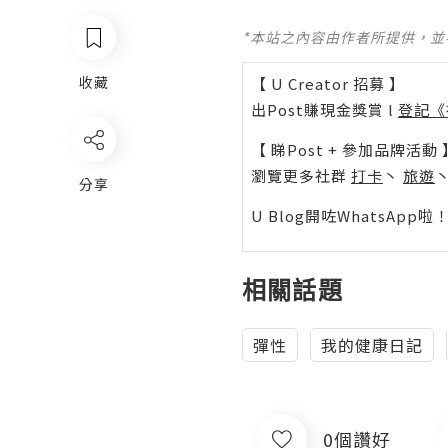
*本站之內容由作者所提供，
收藏
【 U Creator 招募 】
出Post賺現金獎賞 l
登記《
【 睇Post + 參加品牌活動 
瀏覽更多社群
打卡
丶
旅遊
分享
U Blog開咗WhatsAp
相關話題
彈性
我的健康日記
0個讚好