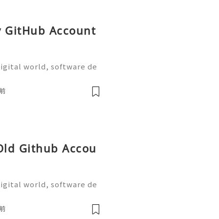
y GitHub Account
igital world, software de
on are more important tha
the most widely used plat
前
 Old Github Accou
igital world, software de
on are more important tha
the most widely used plat
前