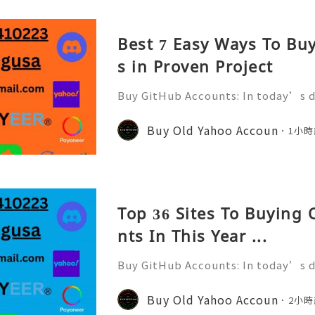
Best 7 Easy Ways To Bu
s in Proven Project
Buy GitHub Accounts: In today’s d
velopment and online collaborati
n ever. GitHub has become one of 
Buy Old Yahoo Accoun
1小時
forms for developers, compa
Top 36 Sites To Buying
nts In This Year ...
Buy GitHub Accounts: In today’s d
velopment and online collaborati
n ever. GitHub has become one of 
Buy Old Yahoo Accoun
2小時
forms for developers, compa