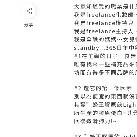
大家知道我的職業是什
我是freelance
我是freelance
分享
我是freelance
我是全職的媽媽…女兒快
standby…365日年中
#1在忙碌的日子…食無
唯有找來一些補充品來
坊間有得多不同品牌的膠
#2 選它的第一個因素…
別以為便宜的東西就沒
其實”蜂王膠原飲Ligh
所生產的膠原蛋白~其
回復嫩滑彈力!~
#3 ”蜂王膠原飲Lig