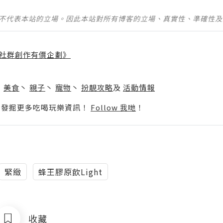
並不代表本站的立場。因此本站對所有博客的立場、真實性、準確性
社群創作有價企劃》
】
丶
美食
丶
親子
丶
寵物
丶
扮靚攻略
及
活動情報
p啦！發掘更多吃喝玩樂資訊！
Follow 我哋
！
緊緻
蜂王膠原飲Light
收藏