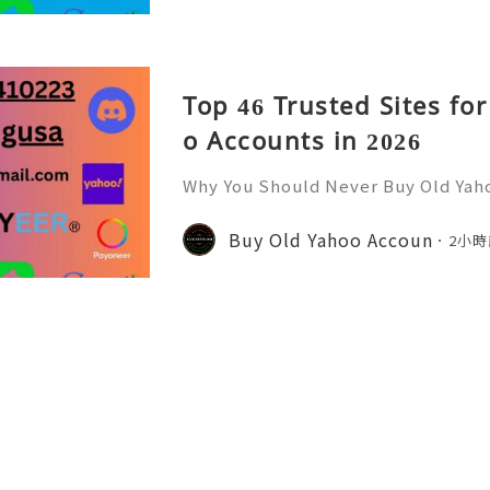
Top 46 Trusted Sites fo
o Accounts in 2026
Why You Should Never Buy Old Yah
ntinues to be used by millions of 
onal communication, business cor
Buy Old Yahoo Accoun
2小時
ccount recovery. Because of