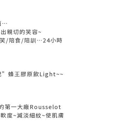
!
面…
露出親切的笑容~
/陪食/陪訓…24小時
王膠原飲Light~~
一大廠Rousselot
軟度~減淡細紋~使肌膚