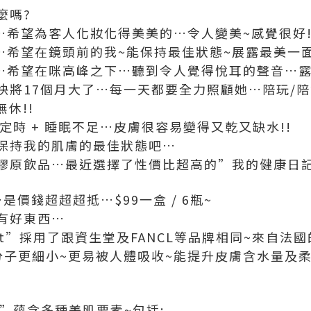
麼嗎?
化妝師…希望為客人化妝化得美美的…令人變美~感覺很好
模特兒…希望在鏡頭前的我~能保持最佳狀態~展露最美一
主持人…希望在咪高峰之下…聽到令人覺得悅耳的聲音…
將17個月大了…每一天都要全力照顧她…陪玩/陪笑
無休!!
定時 + 睡眠不足…皮膚很容易變得又乾又缺水!!
保持我的肌膚的最佳狀態吧…
原飲品…最近選擇了性價比超高的”我的健康日記”蜂
是價錢超超超抵…$99一盒 / 6瓶~
有好東西…
t”採用了跟資生堂及FANCL等品牌相同~來自法國的第
分子更細小~更易被人體吸收~能提升皮膚含水量及柔
ht”蘊含多種美肌要素~包括: