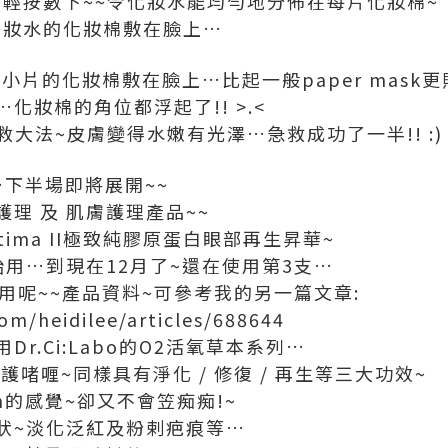
~輕按數下~~令化妝水能均勻地分佈在每片化妝棉~
化妝水的化妝棉敷在臉上…
一小片的化妝棉敷在臉上…比起一般paper mask更
化妝棉的角位都浮起了!! >.<
救大法~皮膚變得水嫩有光澤…急救成功了一半!! :)
…下半場即將展開~~
理 及 肌膚護理產品~~
ima II極致純膠原蛋白眼部再生昇華~
用…到現在12月了~還在使用第3支…
用呢~~產品資料~可參考我的另一篇文章:
om/heidilee/articles/688644
r.Ci:Labo的O2活氧草本系列…
啫喱~同樣具有淨化 / 修復 / 再生等三大功效~
h的感覺~卻又不會笠痴痴!~
狀~淡化泛紅及粉剌疤痕等…