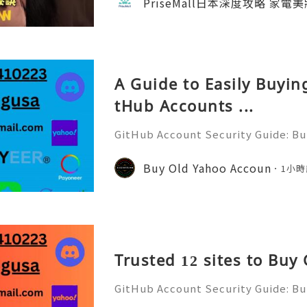
PriseMall日本深度攻略 家電
自然。如果你也擔心燙髮傷頭髮，這招一定要學
隊用心做每一個內容，真的不容易 🙏 如
w 支持一下吧！ 📘 FB →
A Guide to Easily Buyi
tHub Accounts ...
GitHub Account Security Guide: Bui
Protect Your Developer Identity Gi
d's leading platforms for softwar
Buy Old Yahoo Accoun
1小時
ration. Millions of develo
Trusted 12 sites to Buy
GitHub Account Security Guide: Bui
Protect Your Developer Identity Gi