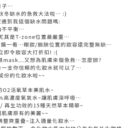
日子…
冬缺水的急救大法啦… :)
家遇到我這個缺水問題嗎:
油不平衡…
其是T-zone位置最嚴重…
照鏡一看…眼妝/臉脥位置的妝容還完整無缺…
即令妝容大打折扣! :(
濕mask…又想為肌膚來個急救…怎麼辦?
合一支你信賴的化妝水就可以了…
成份的化妝水啦~~
bo的O2活氧草本美肌水~
00%高濃度氧氣水~讓肌膚深呼吸…
 / 再生功效的15種天然草本精華~
回肌膚原有的美麗~~
妝棉整齊重叠~注入適量化妝水…