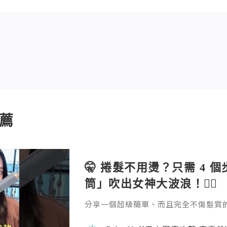
薦
🤫 捲髮不用燙？只需 4 
筒」吹出女神大波浪！💇‍♀️
分享一個超級簡單、而且完全不傷髮質的捲髮方
emall.com/products/daewoo-ha
成。過程完全不會像電熱捲那樣灼熱刺