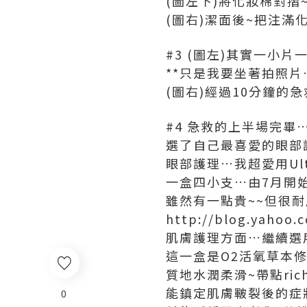
(圖左下)將化妝棉對摺
(圖右)潔面後~把注滿
#3 (圖左)其實一小片
**只是我要坐著拍照片…
(圖右)經過10分鐘的急
#4 急救的上半場完畢
選了自己最喜愛的眼部護
眼部護理…我超愛用Ult
一盒四小支…由7月開始
雖然有一點貴~~但很耐
http://blog.yahoo.c
肌膚護理方面…繼續選用D
這一盒是O2活氧草本修護
質地水潤柔滑~帶點ric
能鎮定肌膚皸裂後的症
0