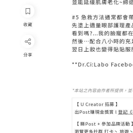
並能延緩肌膚老化~締
#5 急救方法通常都會
先塗上適量眼部護理產
收藏
看到嗎?...我的臉寵
然後…配合八小時的充
翌日上妝也變得貼貼服服~
分享
**Dr.Ci:Labo Faceb
*本站之內容由作者所提供，
【 U Creator 招募 】
出Post賺現金獎賞 l
登記《
【 睇Post + 參加品牌活動 
瀏覽更多社群
打卡
丶
旅遊