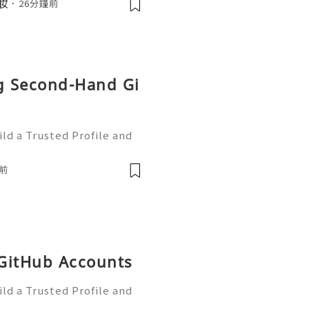
美妝
26分鐘前
起來！🌬️💇‍♀️ 我們團
果你欣賞我們的努力，Follo
ng Second-Hand Gi
ld a Trusted Profile and
tHub is one of the worl
e development and collabo
前
 GitHub Accounts
ld a Trusted Profile and
tHub is one of the worl