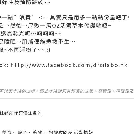
造彈性及預防皺紋~~
帶一點”浪費” <-- 其實只是用多一點點份量吧了!
品…然後…厚敷一層O2活氧草本修護啫喱~
都在透亮發光呢…呵呵呵~~
足睡眠…肌膚便能急救重生…
不再浮粉了~~ :)
ook: http://www.facebook.com/drcilabo.hk
並不代表本站的立場。因此本站對所有博客的立場、真實性、準確性
社群創作有價企劃》
】
丶
美食
丶
親子
丶
寵物
丶
扮靚攻略
及
活動情報