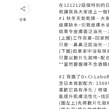
在121212這個特別的
就讓我為大家送上一個秋
#1 秋冬天氣乾燥…大
分享
皮膚缺水~引致皮膚水
結果令皮膚面泛油光…尤
(上圖)工作完畢~回家
只是…鼻鼻泛起油光…立
(下圖)如果家中沒有保
只要以數片化妝棉~配
**當然要選擇不含酒精
#2 我選了Dr.Ci:La
含日本首創配方: 15
喜歡它具有淨化 / 修復
能提升肌膚活性化~找
(圖左上)先將數片化