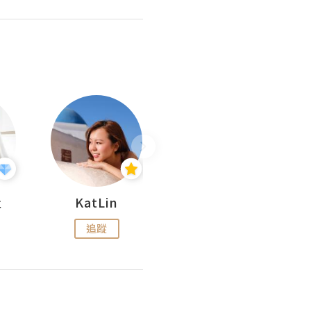
杜
KatLin
Missmiki 米奇小姐
追蹤
追蹤