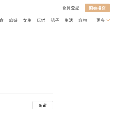
會員登記
開始撰寫
食
旅遊
女生
玩樂
親子
生活
寵物
行山
更多
打卡
追蹤