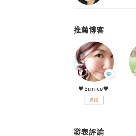
推薦博客
LoveCath 夏沫
♥Eunice♥
追蹤
追蹤
發表評論