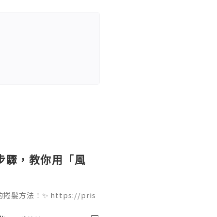
個步驟，教你用「風
法！✨ https://pris
ir-dryer 只需要 4 個步驟就能完
痛，吹出來的大波浪捲度非常