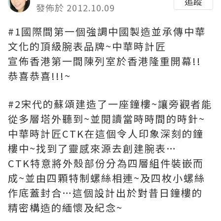
追蹤
發佈於 2012.10.09
#1國際間第一個強調中國製造並承傳中華
文化的頂級腕表品牌~中華時計匠
宣佈香港第一間陳列室於香港隆重開幕!!
恭喜恭喜!!!~
#2宋代的蘇頌建造了一座鐘樓~讓旁觀者能
從多層塔外聽到~並閱讀當時時間的時針~
中華時計匠CTK在這個令人印象深刻的鐘
樓中~找到了靈感來源去創建腕表…
CTK特意將外殼部份分為四層組件裝嵌而
成~並由四顆特制螺絲相連~及四枚小螺絲
作底蓋封合…這個設計出於對昔日鐘樓的
精密構造的緬懷及紀念~