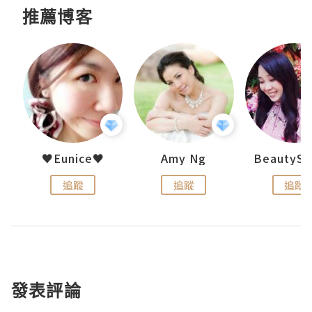
推薦博客
h 夏沫
♥Eunice♥
Amy Ng
追蹤
追蹤
追蹤
發表評論