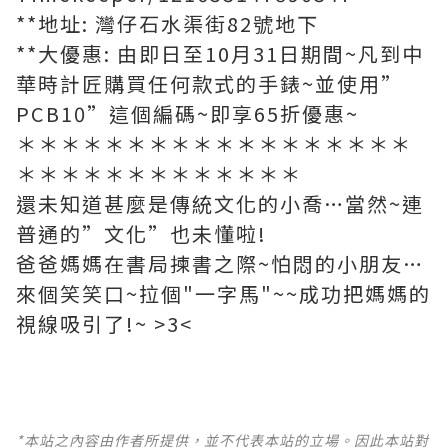
**地址: 灣仔石水渠街82號地下
**大優惠: 由即日至10月31日期間~凡到中
華時計匠購買任何款式的手錶~並使用”
PCB10”這個編碼~即享65折優惠~
＊＊＊＊＊＊＊＊＊＊＊＊＊＊＊＊＊＊
＊＊＊＊＊＊＊＊＊＊＊＊＊
還未知道甚麼是傳統文化的小喬…當然~連
普通的”文化”也未懂啦!
爸爸媽媽在書局揀書之際~怕悶的小朋友…
來個笑笑口~拉個"一字馬"~~成功把媽媽的
視線吸引了!~ >3<
*本站之內容由作者所提供，並不代表本站的立場。因此本站對