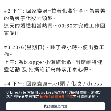
#2 下午: 回家變身~拉著化妝行李…為美美
的新娘子化妝弄頭髮~
這天的婚禮相當熱鬧…00:30才完成工作回
家呢!!
#3 23/6(星期日)…睡了幾小時…便出發工
作~
上午: 為blogger小懶貓化妝~出席維特健
靈活動 及 拍攝維新烏絲素用家心得~
#4 下午: 回家變身~set頭 / 化妝 / dress
up…在四季酒店擔任婚宴司儀~
U Lifestyle 會使用Cookies來改善您的網站體驗，請確定
您同意接受本網站之
私隱政策和使用條款
才可繼續瀏覽。
很特別的舞台設計…靈感源自中東呢…
我已閱讀及同意