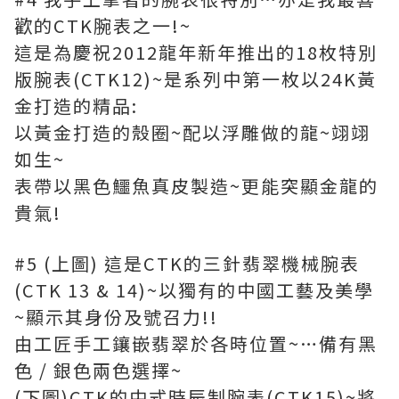
歡的CTK腕表之一!~
這是為慶祝2012龍年新年推出的18枚特別
版腕表(CTK12)~是系列中第一枚以24K黃
金打造的精品:
以黃金打造的殼圈~配以浮雕做的龍~翊翊
如生~
表帶以黑色鱷魚真皮製造~更能突顯金龍的
貴氣!
#5 (上圖) 這是CTK的三針翡翠機械腕表
(CTK 13 & 14)~以獨有的中國工藝及美學
~顯示其身份及號召力!!
由工匠手工鑲嵌翡翠於各時位置~…備有黑
色 / 銀色兩色選擇~
(下圖)CTK的中式時辰制腕表(CTK15)~將