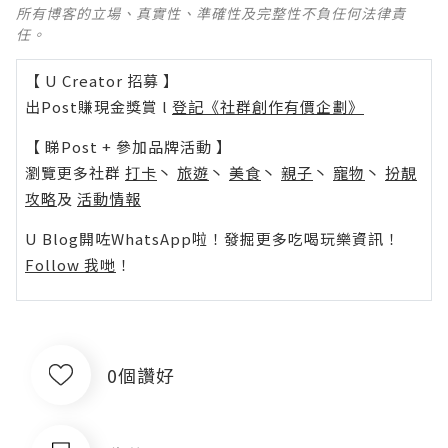
所有博客的立場、真實性、準確性及完整性不負任何法律責
任。
【 U Creator 招募 】
出Post賺現金獎賞 l
登記《社群創作有價企劃》
【 睇Post + 參加品牌活動 】
瀏覽更多社群
打卡
丶
旅遊
丶
美食
丶
親子
丶
寵物
丶
扮靚
攻略
及
活動情報
U Blog開咗WhatsApp啦！發掘更多吃喝玩樂資訊！
Follow 我哋
！
0個讚好