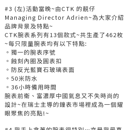
#3 (左)活動當晚~由CTK 的靚仔
Managing Director Adrien~為大家介紹
品牌背景及特點~
CTK腕表系列有13個款式~共生產了462枚
~每只限量腕表均有以下特點:
。獨一的腕表序號
。蝕刻內圈及圓表扣
。防反光藍寶石玻璃表面
。50米防水
。36小時備用時間
腕表前衛、富濃厚中國氣息又不失時尚的
設計~在瑞士主導的鐘表市場裡成為一個耀
眼聚焦的亮點!~
#4 我手上拿著的腕表很特別…亦是我最喜