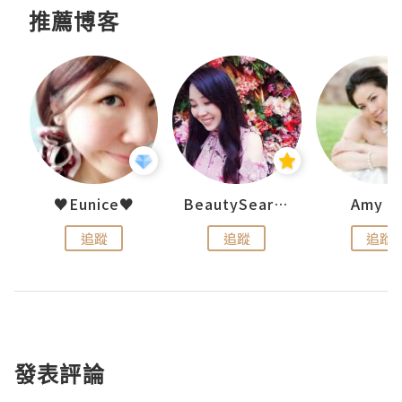
推薦博客
h 夏沫
♥Eunice♥
BeautySearch
Amy N
追蹤
追蹤
追蹤
發表評論