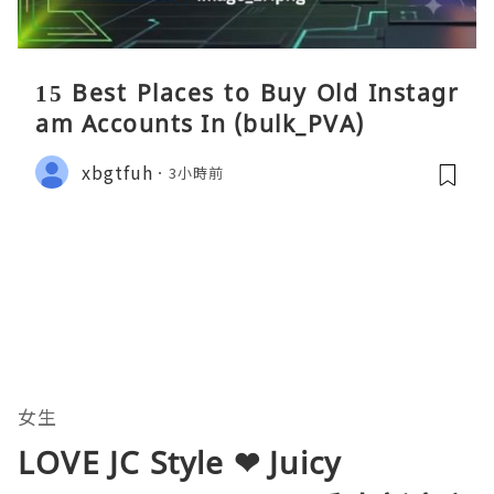
15 Best Places to Buy Old Instagr
am Accounts In (bulk_PVA)
xbgtfuh
3小時前
女生
LOVE JC Style ❤ Juicy