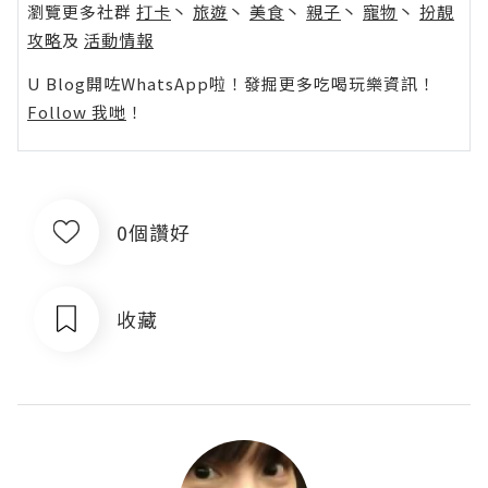
瀏覽更多社群
打卡
丶
旅遊
丶
美食
丶
親子
丶
寵物
丶
扮靚
攻略
及
活動情報
U Blog開咗WhatsApp啦！發掘更多吃喝玩樂資訊！
Follow 我哋
！
0個讚好
收藏