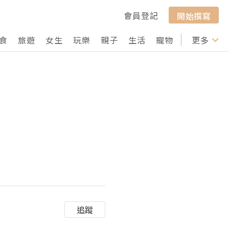
會員登記
開始撰寫
食
旅遊
女生
玩樂
親子
生活
寵物
行山
更多
打卡
追蹤