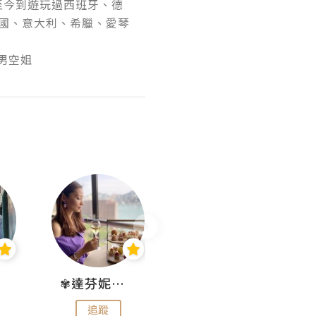
，至今到遊玩過西班牙、德
國、意大利、希臘、愛琴
page: HeHe哈哈男空姐
✾達芬妮•愛孩子•愛生活✾
wendysugar享受生活gogogo
追蹤
追蹤