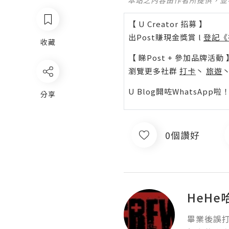
*本站之內容由作者所提供，
【 U Creator 招募 】
出Post賺現金獎賞 l
登記《
收藏
【 睇Post + 參加品牌活動 
瀏覽更多社群
打卡
丶
旅遊
U Blog開咗WhatsAp
分享
0個讚好
HeH
畢業後誤