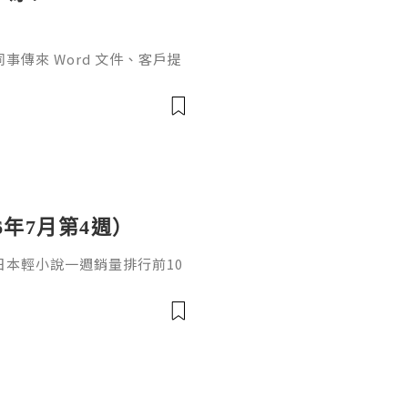
傳來 Word 文件、客戶提
rPoint，最後又要把資料整理成
式，處理起來比較零散。因此不
6年7月第4週）
日，日本輕小說一週銷量排行前10
cacia封面插畫：梅まろ卷
i出版社：角川發售日：2026
馴獸師慢生活16作者：棚架ユウ
：2026年08月銷售數：3,7