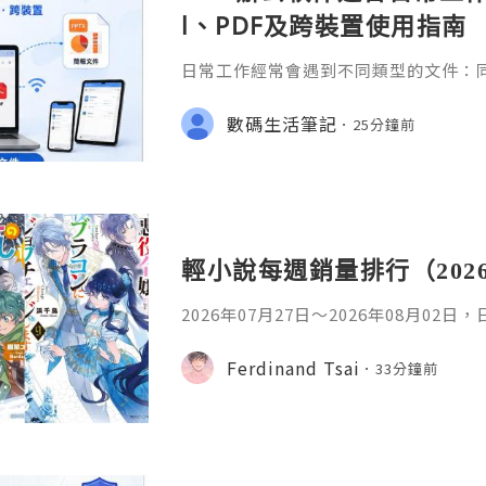
l、PDF及跨裝置使用指南
日常工作經常會遇到不同類型的文件：同事
供 Excel 表格、開會前要修改 Powe
PDF。 如果每種文件都要使用不同程
數碼生活筆記
25分鐘前
少人會接觸 WPS Offic
輕小說每週銷量排行（202
2026年07月27日〜2026年08月02
名如下。1. 魔法少女的魔女審判作者：A
首・文字插畫：すがわらおむ,maruch
Ferdinand Tsai
33分鐘前
年08月銷售數：10,281部2. 落後的
插畫：Nardack出版社：微雜誌社發售日
76部3. 反派千金轉職成超級兄控9作者