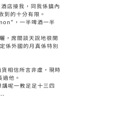
他來酒店接我，同我係鎮內
接收到的十分有限。
imon"，一半啤酒一半
紅都面曬，席間談天說地很開
大D定係外國的月真係特別
過貨相信所言非虛，現時
長過他。
想講呢一教足足十三四
.