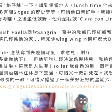
"格仔舖"一下。識到個當地人，lunch time 
有關Sitges 的歷史等等，可惜他口音好重，我
曬，之後坐低飲野。他介紹我飲"Clara con L
！
nish Paella同飲Sangria，圖中的我都已經
經係他的家.....唔知係wing wing 地睇咩都
wonder應該寫到去邊個深度，求意見，謝!)
多歲你估下），但他訴說年輕時當過模特兒，我驗
甘啦。這就是人生喔！so far 我食過的無一個年
，翻到酒店林住休息下去蒲，可惜又一教訓死左。我
r 最長的一教！可惜又錯過了一個美好狂野的星期六...
ww.girlsguidespain.com/clara-con-limon/