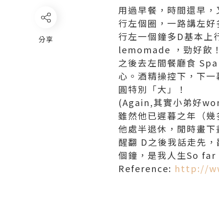
用過早餐，時間還早，又
行左個圈，一路講左好多
行左一個鐘多D基本上行均
分享
lemomade ，勁好飲
之後去左間餐廳食 Spa
心。酒精操控下，下一幕已
圓特別「大」！
(Again,其實小弟好
雖然他已遲暮之年（幾
他處半退休，閒時畫下畫
醒翻 D之後我話走先
個鐘，是我人生So fa
Reference:
http://w