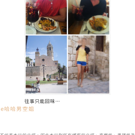
往事只能回味…
ehe哈哈男空姐