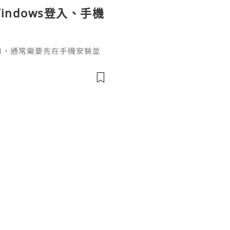
indows登入、手機
ignal，通常需要先在手機安裝並
掃描電腦畫面的二維碼，把桌面