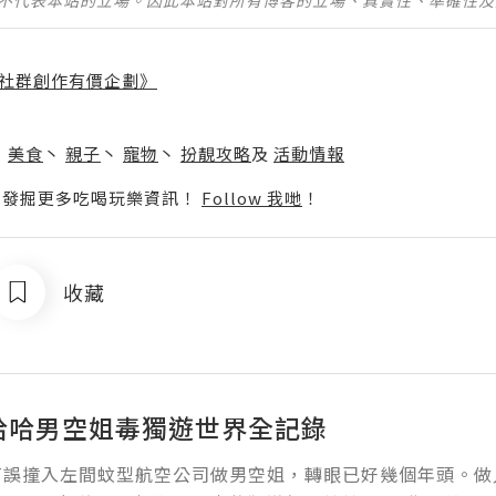
並不代表本站的立場。因此本站對所有博客的立場、真實性、準確性
社群創作有價企劃》
】
丶
美食
丶
親子
丶
寵物
丶
扮靚攻略
及
活動情報
p啦！發掘更多吃喝玩樂資訊！
Follow 我哋
！
收藏
e哈哈男空姐毒獨遊世界全記錄
打誤撞入左間蚊型航空公司做男空姐，轉眼已好幾個年頭。做