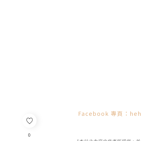
Facebook 專頁：h
0