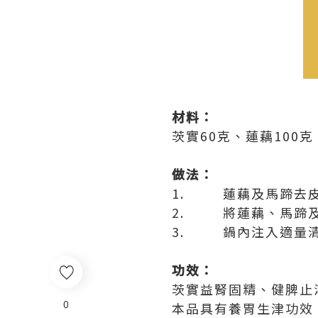
材料：
茨實60克、蓮藕100克
做法：
1. 蓮藕及馬蹄去皮
2. 將蓮藕、馬蹄及
3. 鍋內注入適量清
功效：
茨實益腎固精、健脾止
0
本品具有養胃生津功效