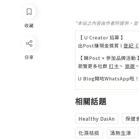
*本站之內容由作者所提供，
收藏
【 U Creator 招募 】
出Post賺現金獎賞 l
登記《
分享
【 睇Post + 參加品牌活動 
瀏覽更多社群
打卡
丶
旅遊
U Blog開咗WhatsAp
相關話題
Healthy DaiAn
保健
化濕祛痰
清熱生津