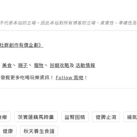
並不代表本站的立場。因此本站對所有博客的立場、真實性、準確性
社群創作有價企劃》
】
丶
美食
丶
親子
丶
寵物
丶
扮靚攻略
及
活動情報
p啦！發掘更多吃喝玩樂資訊！
Follow 我哋
！
食療
茨實蓮藕馬蹄羹
益腎固精
健脾止瀉
補
健康
秋天養生食譜