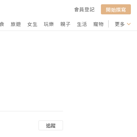
會員登記
開始撰寫
食
旅遊
女生
玩樂
親子
生活
寵物
行山
更多
打卡
追蹤