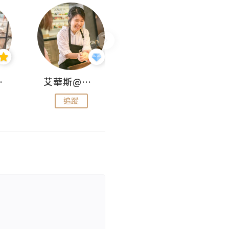
jojo
艾華斯@鄭大小姐工房
KEEP MY FAITH
追蹤
追蹤