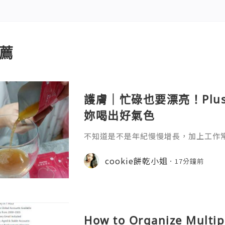
薦
護膚｜忙碌也要漂亮！Plu
妳喝出好氣色
不知道是不是年紀慢慢增長，加上工作
真的很有感，除了保養品不能偷懶之外
生活習慣多照顧自己。 最近接觸到 Plu
cookie餅乾小姐
17分鐘前
引我的就是它清新簡約的包裝，看起來
How to Organize Multip