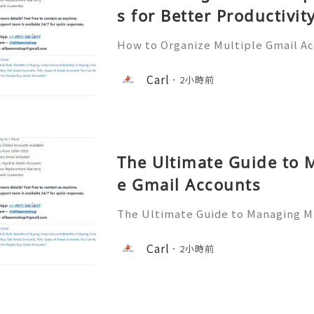
s for Better Productivit
How to Organize Multiple Gmail Ac
tivity 🎊✨💥── 💥── 💥── 🎊
💥 ❓ Have any questions? Feel free
Carl
2小時前
assistance! ➥ Our support team is 
The Ultimate Guide to 
e Gmail Accounts
The Ultimate Guide to Managing Mu
✨💥── 💥── 💥── 🎊✨── 💥──
any questions? Feel free to contac
Carl
2小時前
e! ➥ Our support team is available 