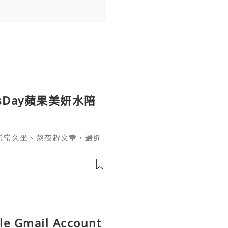
sDay蘋果美妍水陪
常常久坐、熬夜趕文章，最近
，也開始希望能從日常飲食和
sDay 蘋果美妍水，一開始吸
不像一般飲品的
le Gmail Account