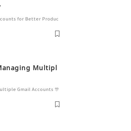
y
counts for Better Produc
✨── 💥──💥──💥── 🎊✨
 to contact us anytime for
available 2
Managing Multipl
ltiple Gmail Accounts 🎊
──💥── 🎊✨💥 ❓ Have
t us anytime for assistanc
24/7 for q