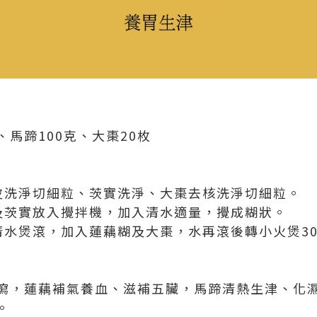
、馬蹄100克、大棗20枚
洗淨切細粒、茨實洗淨、大棗去核洗淨切細粒。
茨實放入攪拌機，加入清水適量，攪成糊狀。
水煲滾，加入蓮藕糊及大棗，水再滾後轉小火煲3
瀉，蓮藕補氣養血、滋補五臟，馬蹄清熱生津、化
。