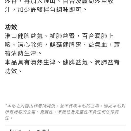
炒香，再加入淮山、百合及蘆筍炒至收
汁，加少許鹽拌勻調味即可。
功效
淮山健脾益氣、補肺益腎，百合潤肺止
咳、清心除煩，鮮菇健脾胃、益氣血，蘆
筍清熱生津。
本品具有清熱生津、健脾益氣、潤肺益腎
功效。
*本站之內容由作者所提供，並不代表本站的立場。因此本站對
所有博客的立場、真實性、準確性及完整性不負任何法律責
任。