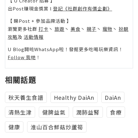
【 U Creator 招募 】
出Post賺現金獎賞 l
登記《社群創作有價企劃》
【 睇Post + 參加品牌活動 】
瀏覽更多社群
打卡
丶
旅遊
丶
美食
丶
親子
丶
寵物
丶
扮靚
攻略
及
活動情報
U Blog開咗WhatsApp啦！發掘更多吃喝玩樂資訊！
Follow 我哋
！
相關話題
秋天養生食譜
Healthy DaiAn
DaiAn
清熱生津
健脾益氣
潤肺益腎
食療
健康
淮山百合鮮菇炒蘆筍