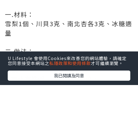
一.材料：
雪梨1個、川貝3克、南北杏各3克、冰糖適
量
二.做法：
U Lifestyle 會使用Cookies來改善您的網站體驗，請確定
1.雪梨洗淨去芯切塊。如避免農藥問題可先
您同意接受本網站之
私隱政策和使用條款
才可繼續瀏覽。
去皮。
我已閱讀及同意
2.南北杏洗淨、川貝洗淨拍碎。
3.將所有材料放入燉盅內，加適量清水及冰
糖，蓋上蓋後先用武火燒沸，再改文火燉1
小時即
可。
三.功效：