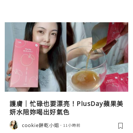
護膚｜忙碌也要漂亮！PlusDay蘋果美
妍水陪妳喝出好氣色
cookie餅乾小姐
11小時前