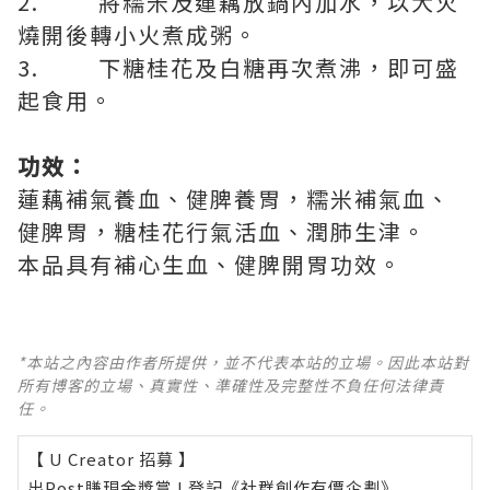
2. 將糯米及蓮藕放鍋內加水，以大火
燒開後轉小火煮成粥。
3. 下糖桂花及白糖再次煮沸，即可盛
起食用。
功效：
蓮藕補氣養血、健脾養胃，糯米補氣血、
健脾胃，糖桂花行氣活血、潤肺生津。
本品具有補心生血、健脾開胃功效。
*本站之內容由作者所提供，並不代表本站的立場。因此本站對
所有博客的立場、真實性、準確性及完整性不負任何法律責
任。
【 U Creator 招募 】
出Post賺現金獎賞 l
登記《社群創作有價企劃》