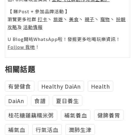
【 睇Post + 參加品牌活動 】
瀏覽更多社群
打卡
丶
旅遊
丶
美食
丶
親子
丶
寵物
丶
扮靚
攻略
及
活動情報
U Blog開咗WhatsApp啦！發掘更多吃喝玩樂資訊！
Follow 我哋
！
相關話題
有營健食
Healthy DaiAn
Health
DaiAn
食譜
夏日養生
桂花糖蓮藕糯米粥
補氣養血
健脾養胃
補氣血
行氣活血
潤肺生津