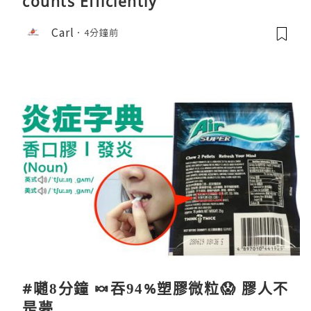
counts Efficiently
Carl
4分鐘前
#𡁻8分鐘 🍬吞94%塑膠微粒😱 膠人不
是夢