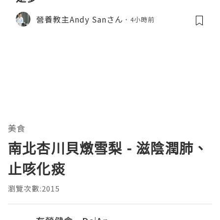
營養教主Andy Sanさん
4小時前
美食
南北杏川貝燉雪梨 - 滋陰潤肺、
止咳化痰
瀏覽次數:2015