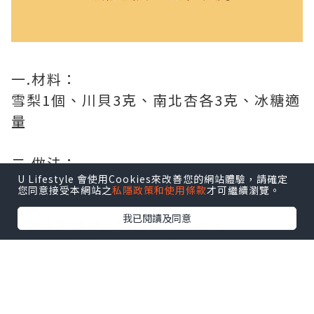
一.材料：
雪梨1個、川貝3克、南北杏各3克、冰糖適
量
二.做法：
U Lifestyle 會使用Cookies來改善您的網站體驗，請確定
1.雪梨洗淨去芯切塊。如避免農藥問題可先
您同意接受本網站之
私隱政策和使用條款
才可繼續瀏覽。
去皮。
我已閱讀及同意
2.南北杏洗淨、川貝洗淨拍碎。
3.將所有材料放入燉盅內，加適量清水及冰
糖，蓋上蓋後先用武火燒沸，再改文火燉1
小時即
可。