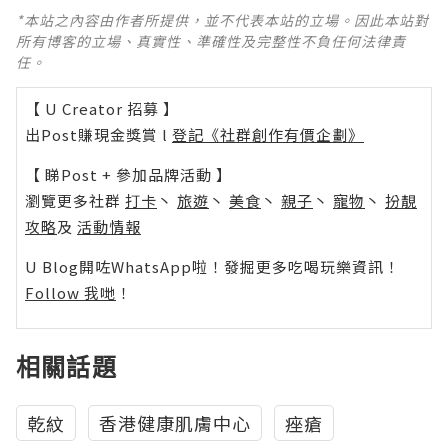
*本站之內容由作者所提供，並不代表本站的立場。因此本站對
所有博客的立場、真實性、準確性及完整性不負任何法律責
任。
【 U Creator 招募 】
出Post賺現金獎賞 l
登記《社群創作有價企劃》
【 睇Post + 參加品牌活動 】
瀏覽更多社群
打卡
丶
旅遊
丶
美食
丶
親子
丶
寵物
丶
扮靚
攻略
及
活動情報
U Blog開咗WhatsApp啦！發掘更多吃喝玩樂資訊！
Follow 我哋
！
相關話題
乾紋
香港健康肌膚中心
痤瘡