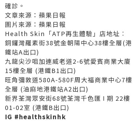
確診。
文章來源：蘋果日報
圖片來源：蘋果日報
Health Skin「ATP再生體驗」店地址︰
銅鑼灣羅素街38號金朝陽中心38樓全層(港
鐵站A出口)
九龍尖沙咀加連威老道2-6號愛賓商業大廈
15樓全層 (港鐵B1出口)
旺角彌敦道580A-580F周大福商業中心7樓
全層 (油麻地港鐵站A2出口)
新界荃灣眾安街68號荃灣千色匯 Ⅰ 期 22樓
01-02室 (港鐵B出口)
IG #healthskinhk