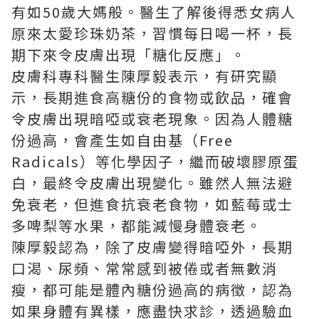
有如50歲大媽般。醫生了解後得悉女病人
原來太愛珍珠奶茶，習慣每日喝一杯，長
期下來令皮膚出現「糖化反應」。
皮膚科專科醫生陳厚毅表示，有研究顯
示，長期進食高糖份的食物或飲品，確會
令皮膚出現暗啞或衰老現象。因為人體糖
份過高，會產生如自由基（Free
Radicals）等化學因子，繼而破壞膠原蛋
白，最終令皮膚出現變化。雖然人無法避
免衰老，但進食抗衰老食物，如藍莓或士
多啤梨等水果，都能減慢身體衰老。
陳厚毅認為，除了皮膚變得暗啞外，長期
口渴、尿頻、常常感到被倦或者無數消
瘦，都可能是體內糖份過高的病徵，認為
如果身體有異樣，應盡快求診，透過驗血