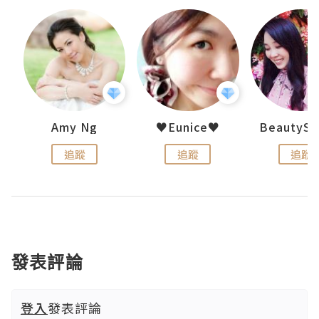
h 夏沫
Amy Ng
♥Eunice♥
追蹤
追蹤
追蹤
發表評論
登入
發表評論