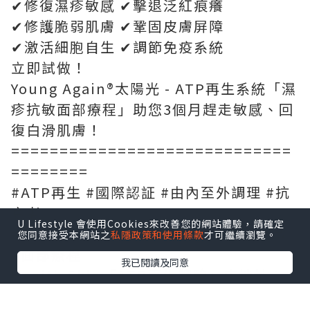
✔修復濕疹敏感 ✔擊退泛紅痕癢
✔修護脆弱肌膚 ✔鞏固皮膚屏障
✔激活細胞自生 ✔調節免疫系統
立即試做！
Young Again®太陽光 - ATP再生系統「濕
疹抗敏面部療程」助您3個月趕走敏感、回
復白滑肌膚！
=============================
========
#ATP再生 #國際認証 #由內至外調理 #抗
衰老
U Lifestyle 會使用Cookies來改善您的網站體驗，請確定
#消滅 #暗瘡 #趕走 #敏感肌 #濕疹 #抗敏
您同意接受本網站之
私隱政策和使用條款
才可繼續瀏覽。
#面部療程
我已閱讀及同意
Health Skin「ATP再生體驗」店地址︰
銅鑼灣羅素街38號金朝陽中心38樓全層(港