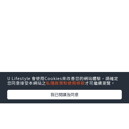
修靚身形，亦要令身體健康。
一、 腳跟落地 很多女生發覺跑步跑得多會
令小腿變粗，最後由脂肪形變成肌肉形肥
胖，原來腳跟落地是跑步減肥最重要的技
巧。很多女生跑步會用前腳掌落地，跑起
來輕鬆不費勁，但是對於小腿粗壯的女生
就不適宜了。正確避免小腿變粗的方法是
用腳跟落地，接著全腳掌觸地慢跑。
二、 拉伸小腿 運動完之後的拉伸是小腿塑
U Lifestyle 會使用Cookies來改善您的網站體驗，請確定
形的至關重要點。偷懶的女生們可以用更
您同意接受本網站之
私隱政策和使用條款
才可繼續瀏覽。
快捷的方式則是站到離牆一臂寬的距離，
我已閱讀及同意
然後用手扶牆支撐，身體與牆面成30度的
角。堅持5分鐘，感受小腿的肌肉被無限拉
伸，可以根據自己的身體柔韌度來調節。