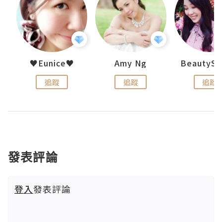
h 夏沫
♥Eunice♥
Amy Ng
追蹤
追蹤
追蹤
發表評論
登入
發表評論