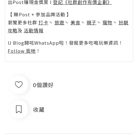
出Post賺現金獎賞 l
登記《社群創作有價企劃》
【 睇Post + 參加品牌活動 】
瀏覽更多社群
打卡
丶
旅遊
丶
美食
丶
親子
丶
寵物
丶
扮靚
攻略
及
活動情報
U Blog開咗WhatsApp啦！發掘更多吃喝玩樂資訊！
Follow 我哋
！
0個讚好
收藏