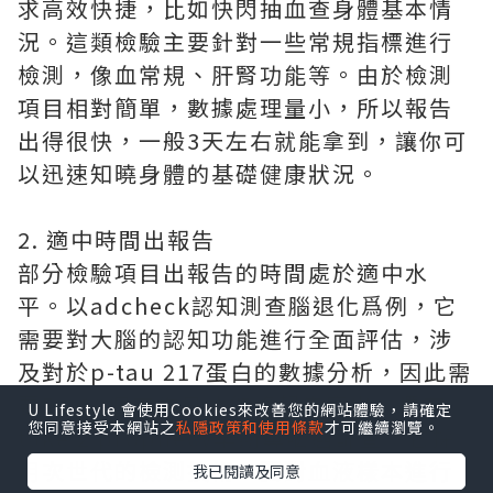
求高效快捷，比如快閃抽血查身體基本情
況。這類檢驗主要針對一些常規指標進行
檢測，像血常規、肝腎功能等。由於檢測
項目相對簡單，數據處理量小，所以報告
出得很快，一般3天左右就能拿到，讓你可
以迅速知曉身體的基礎健康狀況。
2. 適中時間出報告
部分檢驗項目出報告的時間處於適中水
平。以adcheck認知測查腦退化爲例，它
需要對大腦的認知功能進行全面評估，涉
及對於p-tau 217蛋白的數據分析，因此需
要5 - 10個工作日才能將報告寄出。還有
U Lifestyle 會使用Cookies來改善您的網站體驗，請確定
您同意接受本網站之
私隱政策和使用條款
才可繼續瀏覽。
take 2 prophecy早期鼻咽癌篩查，它採
用次世代的檢測技術，要對血液樣本進行
我已閱讀及同意