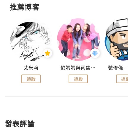
推薦博客
點滴
艾米莉
儍媽媽與兩隻小魔怪之家
追蹤
追蹤
追蹤
發表評論