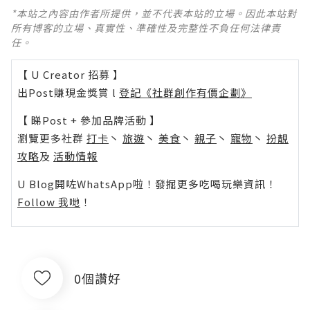
*本站之內容由作者所提供，並不代表本站的立場。因此本站對
所有博客的立場、真實性、準確性及完整性不負任何法律責
任。
【 U Creator 招募 】
出Post賺現金獎賞 l
登記《社群創作有價企劃》
【 睇Post + 參加品牌活動 】
瀏覽更多社群
打卡
丶
旅遊
丶
美食
丶
親子
丶
寵物
丶
扮靚
攻略
及
活動情報
U Blog開咗WhatsApp啦！發掘更多吃喝玩樂資訊！
Follow 我哋
！
0個讚好