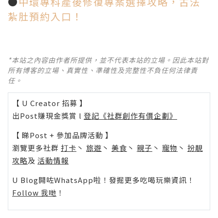
●
中環專科產後修復專案選擇攻略，古法
紮肚預約入口！
*本站之內容由作者所提供，並不代表本站的立場。因此本站對
所有博客的立場、真實性、準確性及完整性不負任何法律責
任。
【 U Creator 招募 】
出Post賺現金獎賞 l
登記《社群創作有價企劃》
【 睇Post + 參加品牌活動 】
瀏覽更多社群
打卡
丶
旅遊
丶
美食
丶
親子
丶
寵物
丶
扮靚
攻略
及
活動情報
U Blog開咗WhatsApp啦！發掘更多吃喝玩樂資訊！
Follow 我哋
！