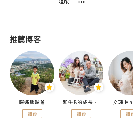
追蹤
推薦博客
 Swan
暟媽與暟爸
和牛B的成長日記
文珊 ManS
追蹤
追蹤
追蹤