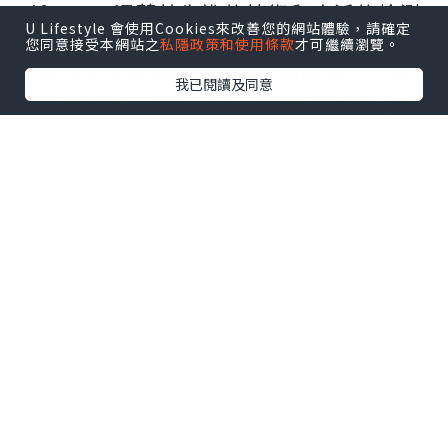
nifty pro憑藉其先進的技術和廣泛的檢測
U Lifestyle 會使用Cookies來改善您的網站體驗，請確定
範圍，在行業內有一定知名度；t21則依託
您同意接受本網站之
私隱政策和使用條款
才可繼續瀏覽。
專業的研發背景和精準的檢測結果，也受
我已閱讀及同意
到不少關注。nifty pro 和t21都是香港地
區孕媽媽所選擇最多，受醫生推薦度較高
的檢查。中環專科作為專業的檢查機構，
更提供優惠回饋，t21同時搭配blessgd寶
兒安66種單基因病篩查享受立減，能全面
瞭解胎兒的健康狀況！
★
敏兒安T21檢測預約入口
★
NIFTY PRO染色體異常檢測預約入口
★
blessgd寶兒安NIPT檢測預約入口
nifty pro vs t21均屬於NIPT（無創性胎