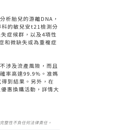
分析胎兒的游離DNA，
科的敏兒安t21檢測分
缺失症候群，以及4項性
體症和微缺失或為重複症
以不涉及流產風險，而且
率高達99.9%。准媽
以得到結果。另外，在
會員優惠換購活動，詳情大
及完整性不負任何法律責任。