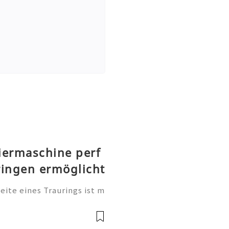
iermaschine perf
ringen ermöglicht
te eines Traurings ist m
tung. Sie ist eine persönl
, einen Namen, einen beso