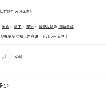
社群創作有價企劃》
】
丶
美食
丶
親子
丶
寵物
丶
扮靚攻略
及
活動情報
p啦！發掘更多吃喝玩樂資訊！
Follow 我哋
！
收藏
多少