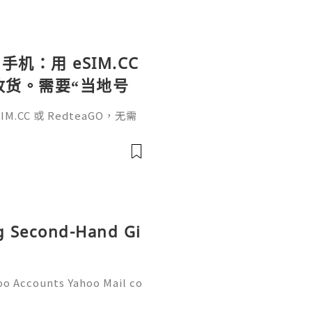
手机：用 eSIM.CC
待收货。需要“当地号
、外卖、客户联
.CC 或 RedteaGO，无需
（明确提供通话短信套
信”（如打车、外卖、客户联
通话短信套餐）。长期多国移动办
Xesim，一次收货长期使用，
tps://esim.redteag
ng Second-Hand Gi
oo Accounts Yahoo Mail co
people worldwide for pers
respondence, and online a