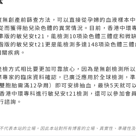
精度無創產前篩查方法，可以直接從孕婦的血液樣本中
從而獲得胎兒染色體的異常情況。目前，香港中環專
準版的敏兒安t21，能檢測10項染色體三體症和微
階版的敏兒安t21更是能檢測多達148項染色體三
相關疾病。
統產檢方式相比要更加可靠放心，因為是無創檢測所
際專家的臨床資料確認，已廣泛應用於全球檢測，準確
（雙胞胎需滿12孕周）即可安排抽血，最快5天就可
前往香港中環專科進行敏兒安t21檢測，還可以參加
行諮詢。
並不代表本站的立場。因此本站對所有博客的立場、真實性、準確性