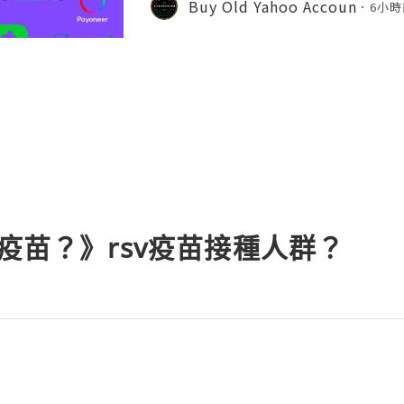
Buy Old Yahoo Accoun
6小時
ccount recovery. Because of
v疫苗？》rsv疫苗接種人群？