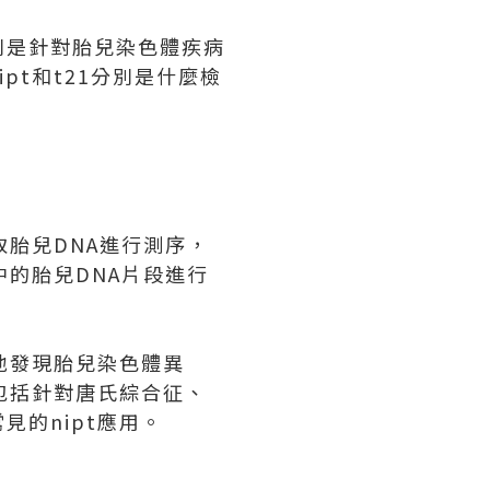
別是針對胎兒染色體疾病
t和t21分別是什麼檢
取胎兒DNA進行測序，
中的胎兒DNA片段進行
地發現胎兒染色體異
包括針對唐氏綜合征、
的nipt應用。