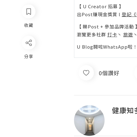
【 U Creator 招募 】
出Post賺現金獎賞 l
登記《
收藏
【 睇Post + 參加品牌活動 
瀏覽更多社群
打卡
丶
旅遊
U Blog開咗WhatsAp
分享
0個讚好
健康知