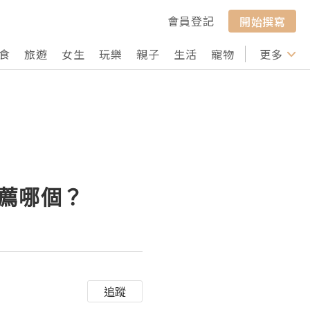
會員登記
開始撰寫
食
旅遊
女生
玩樂
親子
生活
寵物
行山
更多
打卡
推薦哪個？
追蹤