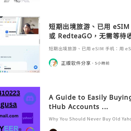
短期出境旅游、已用 eSIM 
或 RedteaGO，无需等
码 + 通话短信”（如打车
短期出境旅游、已用 eSIM 手机：用 eSIM
络）：优先 RedteaGO
等待收货。需要“当地号码 + 通话短
络）：优先 RedteaGO（明确提供
正版软件分享
餐）。长
5小時前
公数字游民，或手机不支持 eSIM：用 
方便在不同国家切换号码与套餐 全球流量卡 ht
o.com/?c=q4apir8k
A Guide to Easily Buyi
tHub Accounts ...
Why You Should Never Buy Old Yah
ntinues to be used by millions of 
onal communication, business cor