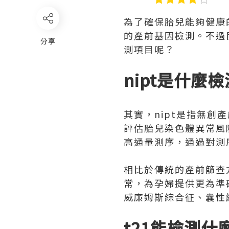
為了確保胎兒能夠健康
的產前基因檢測。不過目
分享
測項目呢？
nipt是什麼
其實，nipt是指無
評估胎兒染色體異常風
高通量測序，通過對測
相比於傳統的產前篩查
常，為孕婦提供更為準
威廉姆斯綜合征、囊性
t21能檢測什