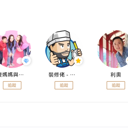
儍媽媽與兩隻小魔怪之家
裝修佬 - 香港一站式網上裝修平台
利奧
追蹤
追蹤
追蹤