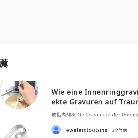
薦
Wie eine Innenringgrav
ekte Gravuren auf Trau
戒指内刻机Die Gravur auf der Innensei
ehr als nur eine technische Bearbei
iche Botschaft, die oft ein Datum
jewelerstoolsma
2小時前
nderen Satz oder ein Symb