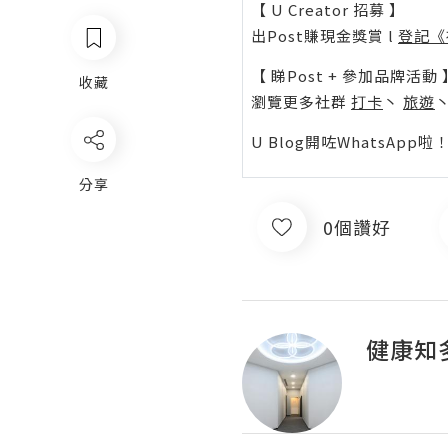
【 U Creator 招募 】
出Post賺現金獎賞 l
登記《
【 睇Post + 參加品牌活動 
收藏
瀏覽更多社群
打卡
丶
旅遊
U Blog開咗WhatsAp
分享
0個讚好
健康知