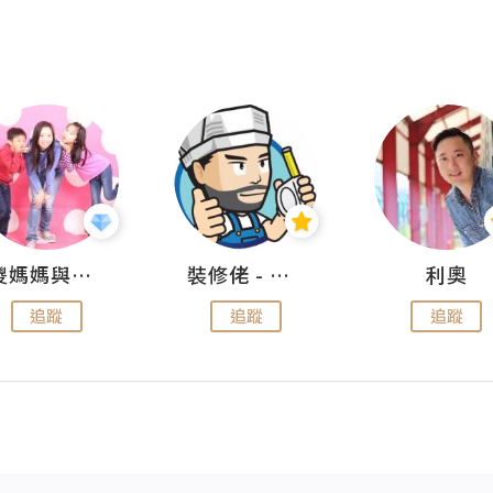
儍媽媽與兩隻小魔怪之家
裝修佬 - 香港一站式網上裝修平台
利奧
追蹤
追蹤
追蹤