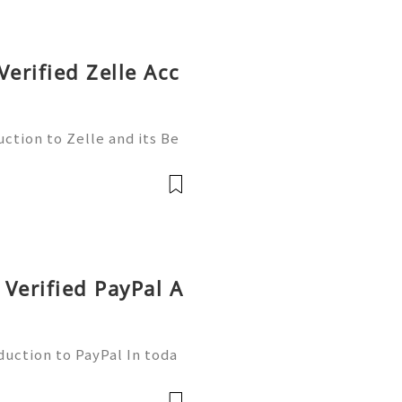
Verified Zelle Acc
ction to Zelle and its Be
l world, finding efficient
 essential. Enter Zelle—
Verified PayPal A
duction to PayPal In toda
nsactions are more commo
ne of the leading platfor