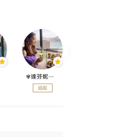
✾達芬妮•愛孩子•愛生活✾
wendysugar享受生活gogogo
追蹤
追蹤