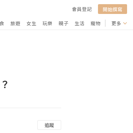
會員登記
開始撰寫
食
旅遊
女生
玩樂
親子
生活
寵物
行山
更多
打卡
好？
追蹤