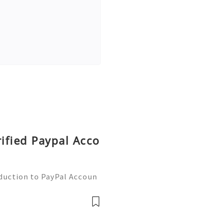
rified Paypal Acco
oduction to PayPal Accoun
line transactions, offerin
ers worldwide. Whether yo