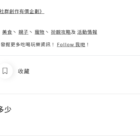
社群創作有價企劃》
】
丶
美食
丶
親子
丶
寵物
丶
扮靚攻略
及
活動情報
p啦！發掘更多吃喝玩樂資訊！
Follow 我哋
！
收藏
多少