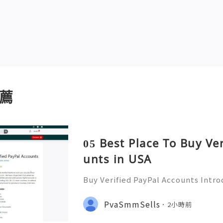
薦
05 Best Place To Buy Ve
unts in USA
Buy Verified PayPal Accounts Intr
ts PayPal has become a staple in on
g convenience and security for us
PvaSmmSells
2小時前
u're shopping, selling,