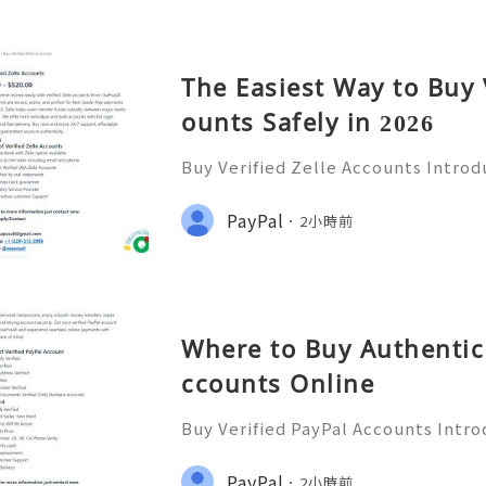
The Easiest Way to Buy 
ounts Safely in 2026
Buy Verified Zelle Accounts Introdu
nefits In today’s fast-paced digita
ways to transfer money has become
PayPal
2小時前
a popular payment ser
Where to Buy Authentic 
ccounts Online
Buy Verified PayPal Accounts Intro
y’s digital landscape, online tra
n than ever. PayPal stands out as o
PayPal
2小時前