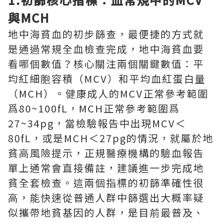
與MCH
地中海貧血的初步篩查，最便捷的方式就
是通過常規全血檢查完成，地中海貧血要
看哪個數值？核心關注兩個關鍵數值：平
均紅細胞容積（MCV）和平均血紅蛋白量
（MCH）。健康成人的MCV正常參考範圍
爲80~100fL，MCH正常參考範圍爲
27~34pg，當檢驗報告中出現MCV＜
80fL，或是MCH＜27pg的情況，就屬於地
貧高風險提示，正規醫療機構的驗血報告
單上通常會直接備註，建議進一步完成地
貧全套檢查。這兩個指標的初篩準確性很
高，能快速從普通人群中篩選出大概率疑
似攜帶地貧基因的人群，是目前最普及、