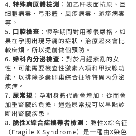
4.
特殊病原體檢測
：如乙肝表面抗原、巨
細胞病毒、弓形體、風疹病毒、皰疹病毒
等。
5.
口腔檢查
：懷孕期間對用藥很嚴格，如
果在孕期出現牙痛的症狀，治療起來會比
較麻煩，所以提前做個預防。
6.
婦科內分泌檢查
：對於月經紊亂的女
性，可能需要檢查性激素六項和甲狀腺功
能，以排除多囊卵巢綜合征等特異內分泌
疾病。
7.
尿常規
：孕期身體代謝會增加，從而會
加重腎臟的負擔，通過尿常規可以早點診
斷出腎臟疾患。
8.
脆性X綜合症攜帶者檢測
：脆性X綜合征
（Fragile X Syndrome）是一種由X染色