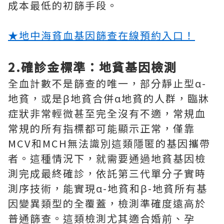
成本最低的初篩手段。
★地中海貧血基因篩查在線預約入口！
2.確診金標準：地貧基因檢測
全血計數不是篩查的唯一，部分靜止型α-
地貧，或是β地貧合併α地貧的人群，臨牀
症狀非常輕微甚至完全沒有不適，常規血
常規的所有指標都可能顯示正常，僅靠
MCV和MCH無法識別這類隱匿的基因攜帶
者。這種情況下，就需要通過地貧基因檢
測完成最終確診，依託第三代單分子實時
測序技術，能實現α-地貧和β-地貧所有基
因變異類型的全覆蓋，檢測準確度遠高於
普通篩查。這類檢測尤其適合婚前、孕