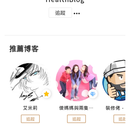
追蹤
推薦博客
點滴
艾米莉
儍媽媽與兩隻小魔怪之家
追蹤
追蹤
追蹤