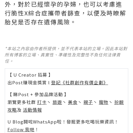
外，對於已經懷孕的孕婦，也可以考慮進
行脆性X綜合症攜帶者篩查，以便及時瞭解
胎兒是否存在遺傳風險。
*本站之內容由作者所提供，並不代表本站的立場。因此本站對
所有博客的立場、真實性、準確性及完整性不負任何法律責
任。
【 U Creator 招募 】
出Post賺現金獎賞 l
登記《社群創作有價企劃》
【 睇Post + 參加品牌活動 】
瀏覽更多社群
打卡
丶
旅遊
丶
美食
丶
親子
丶
寵物
丶
扮靚
攻略
及
活動情報
U Blog開咗WhatsApp啦！發掘更多吃喝玩樂資訊！
Follow 我哋
！