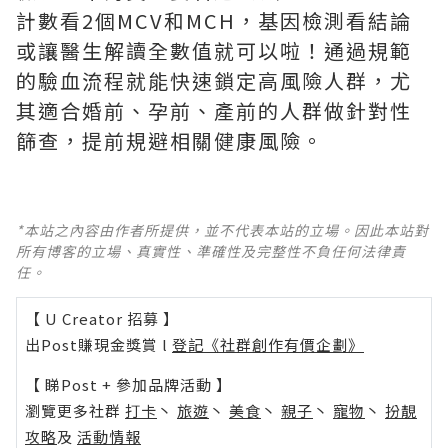
計數看2個MCV和MCH，基因檢測看結論
或讓醫生解讀全數值就可以啦！通過規範
的驗血流程就能快速鎖定高風險人群，尤
其適合婚前、孕前、產前的人群做針對性
篩查，提前規避相關健康風險。
*本站之內容由作者所提供，並不代表本站的立場。因此本站對
所有博客的立場、真實性、準確性及完整性不負任何法律責
任。
【 U Creator 招募 】
出Post賺現金獎賞 l
登記《社群創作有價企劃》
【 睇Post + 參加品牌活動 】
瀏覽更多社群
打卡
丶
旅遊
丶
美食
丶
親子
丶
寵物
丶
扮靚
攻略
及
活動情報