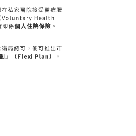
擇在私家醫院接受醫療服
ntary Health
其實即係
個人住院保險
。
食衛局認可，便可推出市
」（Flexi Plan）
。