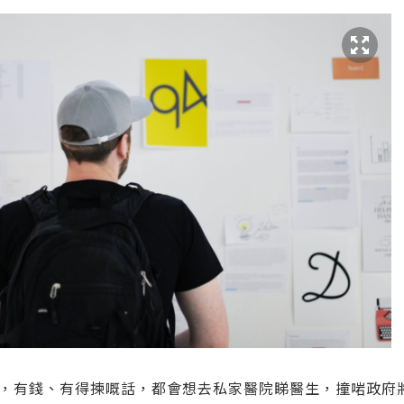
，有錢、有得揀嘅話，都會想去私家醫院睇醫生，撞啱政府