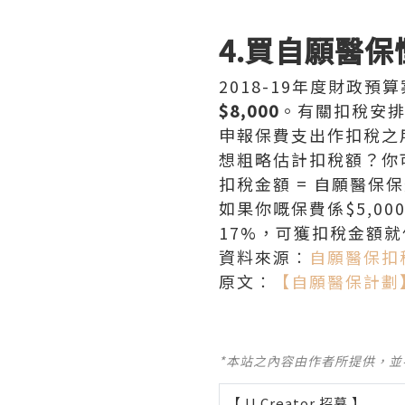
4.買自願醫保
2018-19年度財政
$8,000
。有關扣稅安排已
申報保費支出作扣稅之
想粗略估計扣稅額？你
扣稅金額 = 自願醫保保
如果你嘅保費係$5,0
17%，可獲扣稅金額就
資料來源︰
自願醫保扣
原文︰
【自願醫保計劃
*本站之內容由作者所提供，
【 U Creator 招募 】