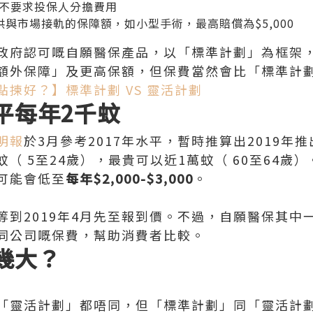
不要求投保人分擔費用
與市場接軌的保障額，如小型手術，最高賠償為$5,000
政府認可嘅自願醫保產品，以「標準計劃」為框架
額外保障」及更高保額，但保費當然會比「標準計
點揀好？】標準計劃 VS 靈活計劃
平每年2千蚊
明報
於3月參考2017年水平，暫時推算出2019年
千蚊（ 5至24歲），最貴可以近1萬蚊（ 60至64
可能會低至
每年$2,000-$3,000
。
等到2019年4月先至報到價。不過，自願醫保其中
同公司嘅保費，幫助消費者比較。
幾大？
「靈活計劃」都唔同，但「標準計劃」同「靈活計