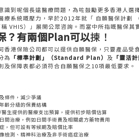
意識到呢個長遠醫療問題，為咗鼓勵更多香港人選
系統嘅壓力，早於2012年就「 自願醫保計劃 （Volu
eme 簡稱 VHIS）」展開公眾咨詢。而當中所指嘅醫保
保？有兩個Plan可以
揀！
何香港保險公司都可以提供自願醫保，只要產品受
分為
「標準計劃」（Standard Plan）
及
「靈活計劃
則及保障表都必須符合自願醫保之10項最低要求。
及條件，減少爭議
年齡分級的保費結構
/醫生提供的醫療支出預算，提供初步賠償估算
日間治療，例如日間手術費及相關處方藥物費用
症，但可設有等候期及賠償比率
像檢測、精神科治療及非手術癌症治療