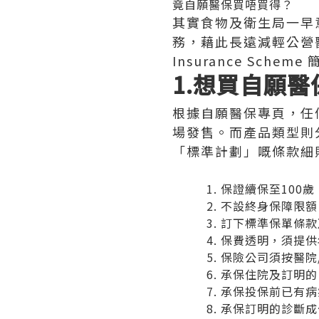
竟自願醫保買唔買得？
其實食物及衛生局一早
務，藉此長遠減輕公營醫療
Insurance Sch
1.想買自願醫
根據自願醫保專頁，任
場發售。而產品類型則
「標準計劃」嘅條款細
保證續保至100歲
不設終身保障限額
訂下標準保單條款
保費透明，須提供
保險公司須按醫院
承保住院及訂明的
承保投保前已有病
承保訂明的診斷成