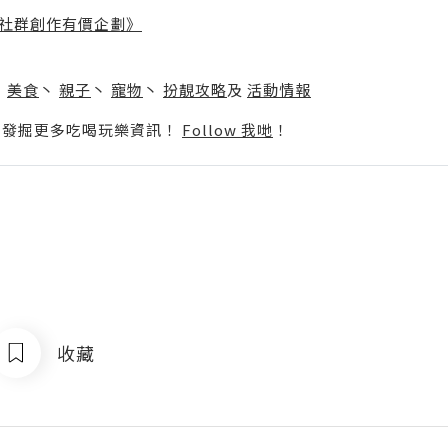
社群創作有價企劃》
】
丶
美食
丶
親子
丶
寵物
丶
扮靚攻略
及
活動情報
p啦！發掘更多吃喝玩樂資訊！
Follow 我哋
！
收藏