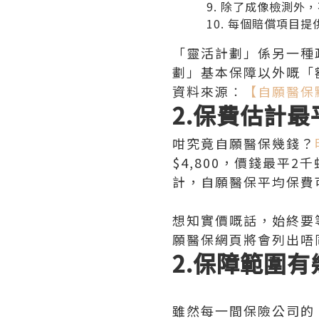
除了成像檢測外，
每個賠償項目提供
「靈活計劃」係另一種
劃」基本保障以外嘅「
資料來源︰
【自願醫保
2.保費估計最
咁究竟自願醫保幾錢？
$4,800，價錢最平2
計，自願醫保平均保費
想知實價嘅話，始終要
願醫保網頁將會列出唔
2.保障範圍有
雖然每一間保險公司的