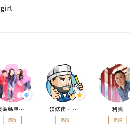
girl
儍媽媽與兩隻小魔怪之家
裝修佬 - 香港一站式網上裝修平台
利奧
追蹤
追蹤
追蹤