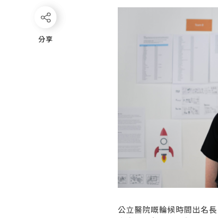
分享
分享
公立醫院嘅輪候時間出名長