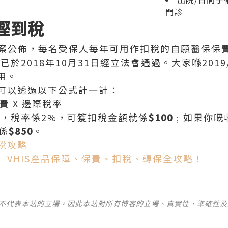
門診
慳到稅
預算案公佈，每名受保人每年可用作扣稅的自願醫保保
於2018年10月31日經立法會通過。大家喺201
用。
可以透過以下公式計一計︰
費 X 邊際稅率
00，稅率係2%，可獲扣稅金額就係
$100
﹔如果你嘅
係
$850
。
稅攻略
】VHIS產品保障、保費、扣稅、轉保全攻略！
並不代表本站的立場。因此本站對所有博客的立場、真實性、準確性