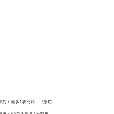
術前，最多1次門診 /急症
術後，90日內最多3次跟進