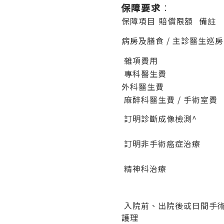
保障要求
︰
保障項目
賠償限額
備註
病房及膳食 / 主診醫生巡
雜項費用
專科醫生費
外科醫生費
麻醉科醫生費 / 手術室費
訂明診斷成像檢測^
訂明非手術癌症治療
精神科治療
入院前、出院後或日間手
護理