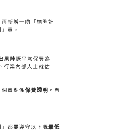
，再新增一啲「標準計
劃」貴。
推出果陣嘅平均保費為
歲）。行業內部人士就估
一個賣點係
保費透明，
自
劃」都要遵守以下嘅
最低