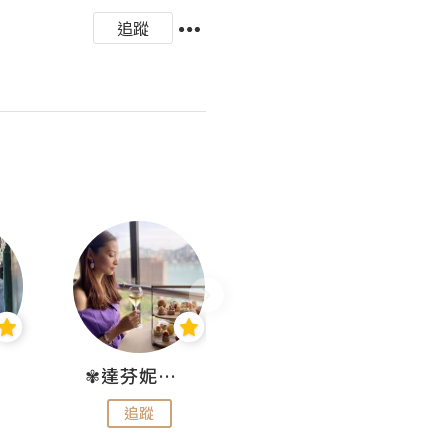
追蹤
✾達芬妮•愛孩子•愛生活✾
wendysugar享受生活gogogo
追蹤
追蹤