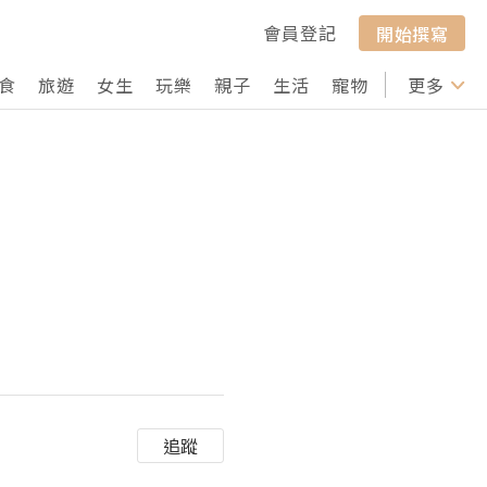
會員登記
開始撰寫
食
旅遊
女生
玩樂
親子
生活
寵物
行山
更多
打卡
追蹤