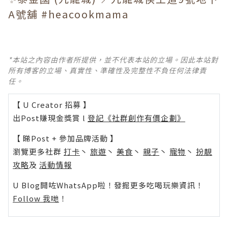
A號舖 #heacookmama
*本站之內容由作者所提供，並不代表本站的立場。因此本站對
所有博客的立場、真實性、準確性及完整性不負任何法律責
任。
【 U Creator 招募 】
出Post賺現金獎賞 l
登記《社群創作有價企劃》
【 睇Post + 參加品牌活動 】
瀏覽更多社群
打卡
丶
旅遊
丶
美食
丶
親子
丶
寵物
丶
扮靚
攻略
及
活動情報
U Blog開咗WhatsApp啦！發掘更多吃喝玩樂資訊！
Follow 我哋
！