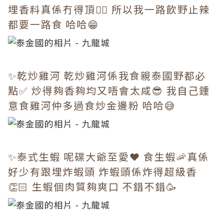
埋香料真係冇得頂✌🏻 所以我一路飲野止辣
都要一路食 哈哈😁
✨乾炒雞河 乾炒雞河係我食親泰國野都必
點✅ 炒得夠香夠均又唔會太咸😎 我自己鍾
意食雞河仲多過食炒金邊粉 哈哈😅
✨泰式生蝦 呢碟大爺至愛❤️ 食生蝦🦐真係
好少有跟埋炸蝦頭 炸蝦頭係炸得超級香
👏🏻 生蝦個肉質夠爽口 不錯不錯🥳