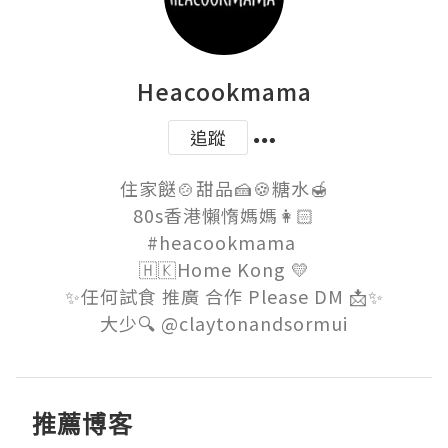
Heacookmama
追蹤
住家餸🍲甜品🍰🍪糖水🍯

80s香港懶惰媽媽👩🏻

#heacookmama 

🇭🇰Home Kong 💛

✨任何試食 推廣 合作 Please DM 📩✨

大少🔍 @claytonandsormui
推薦博客