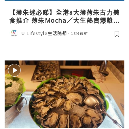
【薄朱迷必睇】全港8大薄荷朱古力美
食推介 薄朱Mocha／大生熱賣爆漿蛋
卷／Donki銅鑼燒
U Lifestyle生活隨想
18分鐘前