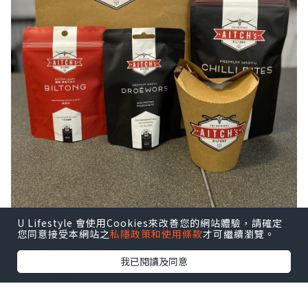
U Lifestyle 會使用Cookies來改善您的網站體驗，請確定
您同意接受本網站之
私隱政策和使用條款
才可繼續瀏覽。
澳洲🇦🇺和牛🐮做嘅牛肉乾
我已閱讀及同意
食落軟身又好咬口
仲要唔會乾身