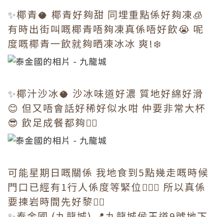
✨椰青🥥 椰青好夠甜 同埋重點係好夠凍🧊
有時出街叫嘅椰青唔夠凍真係唔好飲😭 呢
度嘅椰青一飲就夠晒凍冰冰 爽!❄️
✨椰汁沙冰🥥 沙冰味道好濃 質地好綿好滑
😊 但又唔會話好稀好似水咁 仲要非常大杯
😎 飲足成餐都夠✌🏻
可能星期日嘅關係 我地食到5點幾走嘅時候
門口已經有1行人係度等緊位🤦🏻‍♀️ 所以真係
要揀岩時間先好黎👌🏻
✨泰金國 (九龍城) 📍九龍城侯王道9號地下