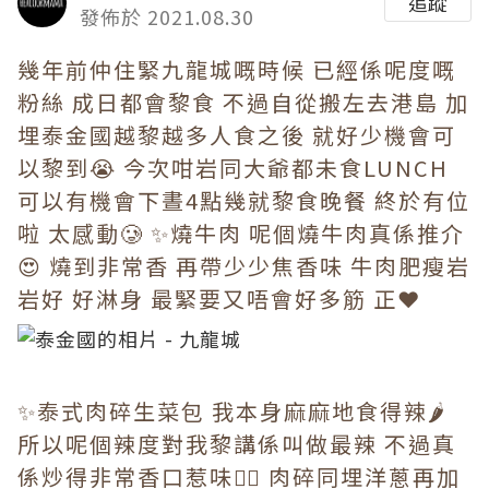
追蹤
發佈於 2021.08.30
幾年前仲住緊九龍城嘅時候 已經係呢度嘅
粉絲 成日都會黎食 不過自從搬左去港島 加
埋泰金國越黎越多人食之後 就好少機會可
以黎到😭 今次咁岩同大爺都未食LUNCH
可以有機會下晝4點幾就黎食晚餐 終於有位
啦 太感動🥲 ✨燒牛肉 呢個燒牛肉真係推介
😍 燒到非常香 再帶少少焦香味 牛肉肥瘦岩
岩好 好淋身 最緊要又唔會好多筋 正❤️
✨泰式肉碎生菜包 我本身麻麻地食得辣🌶
所以呢個辣度對我黎講係叫做最辣 不過真
係炒得非常香口惹味👍🏻 肉碎同埋洋蔥再加