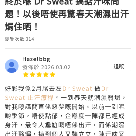
終於喺 Dr Sweat 搞掂汗味問
題！以後唔使再驚春天潮濕出汗
焗住晒！
瀏覽次數:314
Hazelbbg
追蹤
發佈於 2026.03.02
好彩我係2月尾去左
Dr Sweat
做
Dr
Sweat 止汗療程
。一到春天就潮濕翳焗，
對我嚟講簡直係惡夢嘅開始。以前一到呢
啲季節，唔使點郁，企喺度一陣都已經成
身汗，最令人尷尬嘅唔係出汗，而係潮濕
出汗翳焗，搞到個人又黐立立，陣汗味又