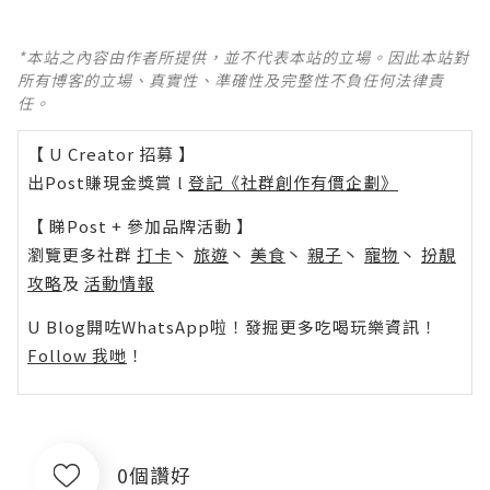
*本站之內容由作者所提供，並不代表本站的立場。因此本站對
所有博客的立場、真實性、準確性及完整性不負任何法律責
任。
【 U Creator 招募 】
出Post賺現金獎賞 l
登記《社群創作有價企劃》
【 睇Post + 參加品牌活動 】
瀏覽更多社群
打卡
丶
旅遊
丶
美食
丶
親子
丶
寵物
丶
扮靚
攻略
及
活動情報
U Blog開咗WhatsApp啦！發掘更多吃喝玩樂資訊！
Follow 我哋
！
0個讚好