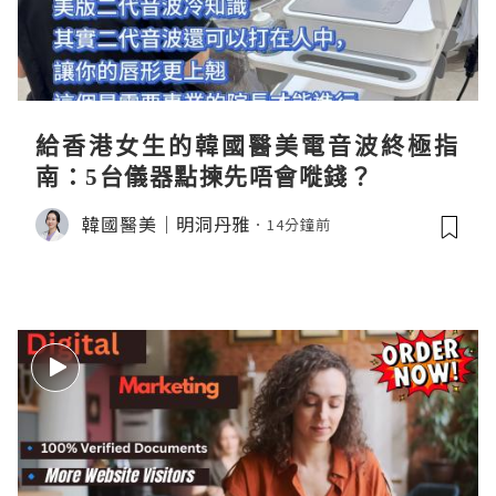
給香港女生的韓國醫美電音波終極指
南：5台儀器點揀先唔會嘥錢？
韓國醫美｜明洞丹雅
14分鐘前