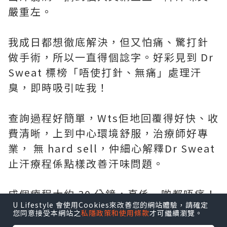
嚴重左。
我成日都想徹底解決，但又怕痛、驚打針
做手術，所以一直得個諗字。好彩見到 Dr
Sweat 標榜「唔使打針、無痛」處理汗
臭，即時吸引咗我！
查詢過程好簡單，Wts佢地回覆得好快、收
費清晰，上到中心環境舒服，治療師好專
業， 無 hard sell，仲細心解釋Dr Sweat
止汗療程係點樣改善汗味問題。
成個療程大約 30 分鐘，真係一啲都唔痛！
U Lifestyle 會使用Cookies來改善您的網站體驗，請確定
做完之後，腋下明顯乾爽好多，真係出少
您同意接受本網站之
私隱政策和使用條款
才可繼續瀏覽。
左好多汗，最開心係困擾多年嘅汗味終於