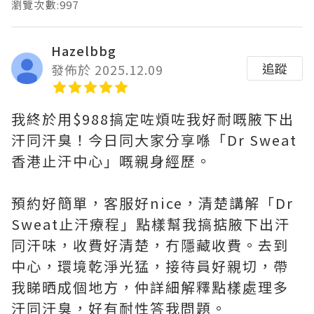
瀏覽次數:997
Hazelbbg
追蹤
發佈於 2025.12.09
我終於用$988搞定咗煩咗我好耐嘅腋下出
汗同汗臭！今日同大家分享喺「Dr Sweat
香港止汗中心」嘅親身經歷。
預約好簡單，客服好nice，清楚講解「Dr
Sweat止汗療程」點樣幫我搞掂腋下出汗
同汗味，收費好清楚，冇隱藏收費。去到
中心，環境乾淨光猛，接待員好親切，帶
我睇晒成個地方，仲詳細解釋點樣處理多
汗同汗臭，好有耐性答我問題。