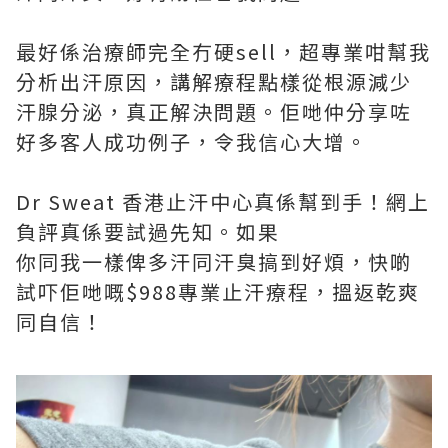
最好係治療師完全冇硬sell，超專業咁幫我
分析出汗原因，講解療程點樣從根源減少
汗腺分泌，真正解決問題。佢哋仲分享咗
好多客人成功例子，令我信心大增。
Dr Sweat 香港止汗中心真係幫到手！網上
負評真係要試過先知。如果
你同我一樣俾多汗同汗臭搞到好煩，快啲
試吓佢哋嘅$988專業止汗療程，搵返乾爽
同自信！