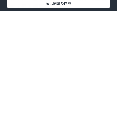
我已閱讀及同意
淡咗，個人唔再黐立立！
如果你都因為汗味而失去自信，成日擔心
尷尬，真心鼓勵你試下 Dr Sweat！真係做
一次就已經無咩汗，原來真係可以好簡
單！
附上張圖比地睇下我以前有幾多汗