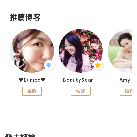
推薦博客
h 夏沫
♥Eunice♥
BeautySearch
Amy N
追蹤
追蹤
追蹤