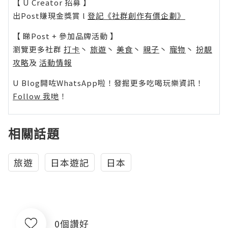
【 U Creator 招募 】
出Post賺現金獎賞 l
登記《社群創作有價企劃》
【 睇Post + 參加品牌活動 】
瀏覽更多社群
打卡
丶
旅遊
丶
美食
丶
親子
丶
寵物
丶
扮靚
攻略
及
活動情報
U Blog開咗WhatsApp啦！發掘更多吃喝玩樂資訊！
Follow 我哋
！
相關話題
旅遊
日本遊記
日本
0個讚好