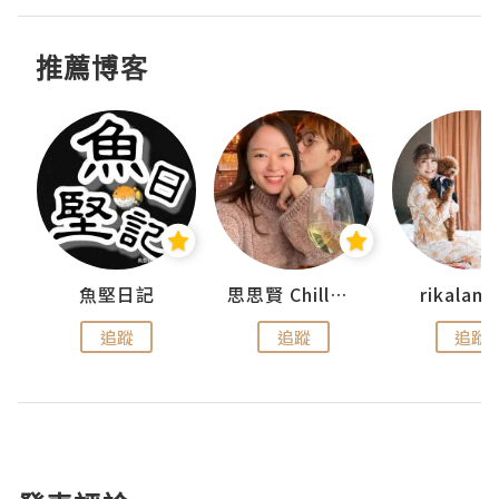
推薦博客
urnal
魚堅日記
思思賢 ChillMyBabe
rikala
追蹤
追蹤
追蹤