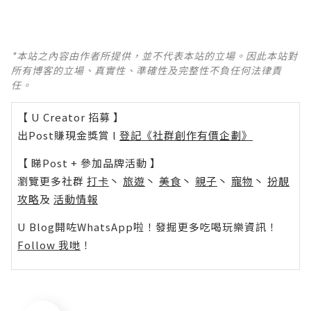
*本站之內容由作者所提供，並不代表本站的立場。因此本站對
所有博客的立場、真實性、準確性及完整性不負任何法律責
任。
【 U Creator 招募 】
出Post賺現金獎賞 l
登記《社群創作有價企劃》
【 睇Post + 參加品牌活動 】
瀏覽更多社群
打卡
丶
旅遊
丶
美食
丶
親子
丶
寵物
丶
扮靚
攻略
及
活動情報
U Blog開咗WhatsApp啦！發掘更多吃喝玩樂資訊！
Follow 我哋
！