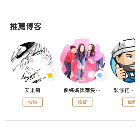
推薦博客
點滴
艾米莉
儍媽媽與兩隻小魔怪之家
追蹤
追蹤
追蹤