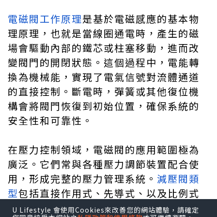
電磁閥工作原理
是基於電磁感應的基本物
理原理，也就是當線圈通電時，產生的磁
場會驅動內部的鐵芯或柱塞移動，進而改
變閥門的開閉狀態。這個過程中，電能轉
換為機械能，實現了電氣信號對流體通道
的直接控制。斷電時，彈簧或其他復位機
構會將閥門恢復到初始位置，確保系統的
安全性和可靠性。
在壓力控制領域，電磁閥的應用範圍極為
廣泛。它們常與各種壓力調節裝置配合使
用，形成完整的壓力管理系統。
減壓閥類
型
包括直接作用式、先導式、以及比例式
減壓閥，每種類型都有其特定的應用場景
U Lifestyle 會使用Cookies來改善您的網站體驗，請確定