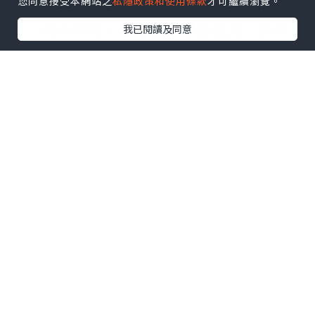
您同意接受本網站之
私隱政策和使用條款
才可繼續瀏覽。
和性能特點。直接作用式減壓閥結構簡
單，成本較低，適用於小流量應用；先導
我已閱讀及同意
式減壓閥則能提供更高的精度和更大的流
量範圍，特別適合大型工業系統。
電磁閥在減壓系統中扮演著關鍵角色，它
們可以根據系統需求自動調節壓力設定
值，或者在特定條件下切換不同的壓力等
級。這種智能化的控制方式大大提升了系
統的操作效率和安全性。現代電磁閥設計
還融入了快速響應技術，能夠在毫秒級時
間內完成動作，滿足高精度控制的需求。
洩壓閥
則是另一個極為重要的安全保護元
件，它與電磁閥形成互補的保護機制。當