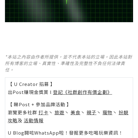
*本站之內容由作者所提供，並不代表本站的立場。因此本站對
所有博客的立場、真實性、準確性及完整性不負任何法律責
任。
【 U Creator 招募 】
出Post賺現金獎賞 l
登記《社群創作有價企劃》
【 睇Post + 參加品牌活動 】
瀏覽更多社群
打卡
丶
旅遊
丶
美食
丶
親子
丶
寵物
丶
扮靚
攻略
及
活動情報
U Blog開咗WhatsApp啦！發掘更多吃喝玩樂資訊！