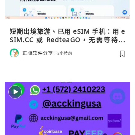
短期出境旅游、已用 eSIM 手机：用 e
SIM.CC 或 RedteaGO，无需等待收
货。需要“当地号码 + 通话短信”（如
正版软件分享
2小時前
打车、外卖、客户联络）：优先 Redt
eaGO（明确提供通话短信套餐）。长