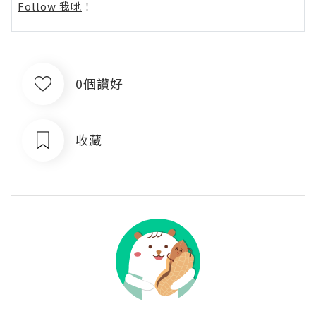
Follow 我哋
！
0個讚好
收藏