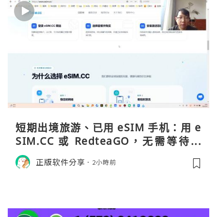
短期出境旅游、已用 eSIM 手机：用 e
SIM.CC 或 RedteaGO，无需等待收
货。需要“当地号码 + 通话短信”（如
正版软件分享
2小時前
打车、外卖、客户联络）：优先 Redt
eaGO（明确提供通话短信套餐）。长