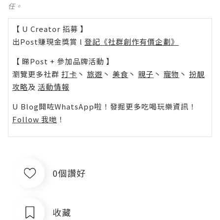
任。
【 U Creator 招募 】
出Post賺現金獎賞 l
登記《社群創作有價企劃》
【 睇Post + 參加品牌活動 】
瀏覽更多社群
打卡
丶
旅遊
丶
美食
丶
親子
丶
寵物
丶
扮靚
攻略
及
活動情報
U Blog開咗WhatsApp啦！發掘更多吃喝玩樂資訊！
Follow 我哋
！
0個讚好
收藏