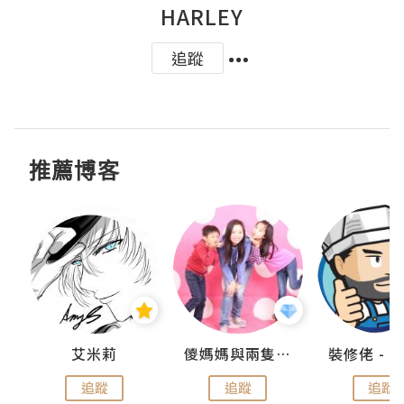
HARLEY
追蹤
推薦博客
點滴
艾米莉
儍媽媽與兩隻小魔怪之家
追蹤
追蹤
追蹤