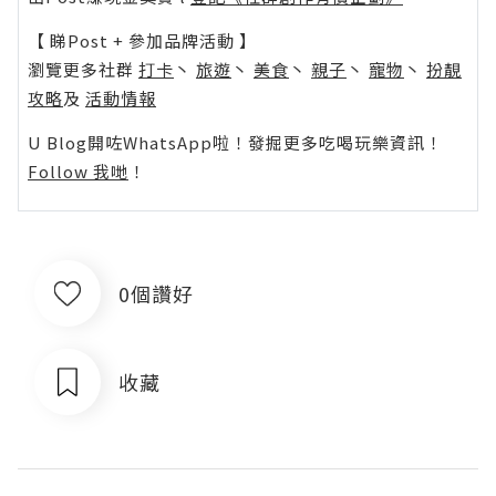
【 睇Post + 參加品牌活動 】
瀏覽更多社群
打卡
丶
旅遊
丶
美食
丶
親子
丶
寵物
丶
扮靚
攻略
及
活動情報
U Blog開咗WhatsApp啦！發掘更多吃喝玩樂資訊！
Follow 我哋
！
0個讚好
收藏