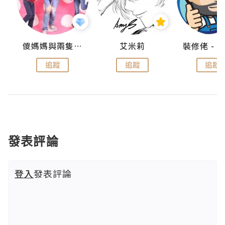
點滴
儍媽媽與兩隻小魔怪之家
艾米莉
追蹤
追蹤
追蹤
發表評論
登入
發表評論