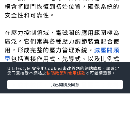
構會將閥門恢復到初始位置，確保系統的
安全性和可靠性。
在壓力控制領域，電磁閥的應用範圍極為
廣泛。它們常與各種壓力調節裝置配合使
用，形成完整的壓力管理系統。
減壓閥類
型
包括直接作用式、先導式、以及比例式
減壓閥，每種類型都有其特定的應用場景
U Lifestyle 會使用Cookies來改善您的網站體驗，請確定
您同意接受本網站之
私隱政策和使用條款
才可繼續瀏覽。
和性能特點。直接作用式減壓閥結構簡
單，成本較低，適用於小流量應用；先導
我已閱讀及同意
式減壓閥則能提供更高的精度和更大的流
量範圍，特別適合大型工業系統。
電磁閥在減壓系統中扮演著關鍵角色，它
們可以根據系統需求自動調節壓力設定