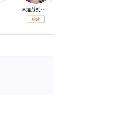
✾達芬妮•愛孩子•愛生活✾
wendysugar享受生活gogogo
追蹤
追蹤