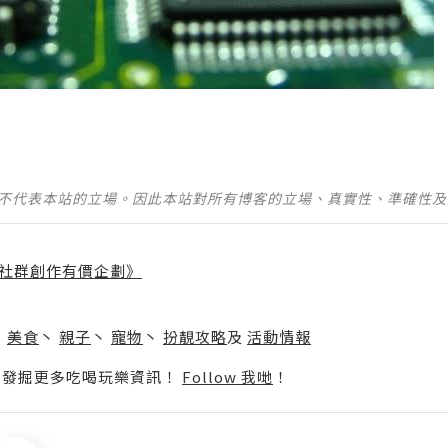
並不代表本站的立場。因此本站對所有博客的立場、真實性、準確性
社群創作有價企劃》
】
丶
美食
丶
親子
丶
寵物
丶
扮靚攻略
及
活動情報
p啦！發掘更多吃喝玩樂資訊！
Follow 我哋
！