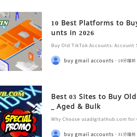
10 Best Platforms to Bu
unts in 2026
Buy Old TikTok Accounts: Account S
on & Responsible Management (Com
💲💫🌐✨💎Fast & Reliable 24/7 Cus
buy gmail accounts
18分鐘前
✨💎WhatsApp :+1 (506) 541-7768 💫
Best 03 Sites to Buy Ol
_ Aged & Bulk
Why Choose usadigitalhub.com for 
🌐✨💎Fast & Reliable 24/7 Custom
hatsApp :+1 (506) 541-7768 💫💎💲
buy gmail accounts
31分鐘前