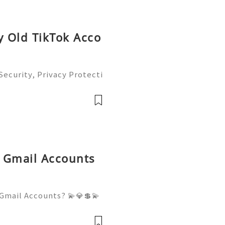
y Old TikTok Acco
ecurity, Privacy Protecti
plete Guide 2026) 💫💎
tomer Support 💫💎💲💫🌐
💎💲💫🌐✨💎Tele
d Gmail Accounts
Gmail Accounts? 💫💎💲💫
er Support 💫💎💲💫🌐✨💎W
💫🌐✨💎Telegram: @usadigi