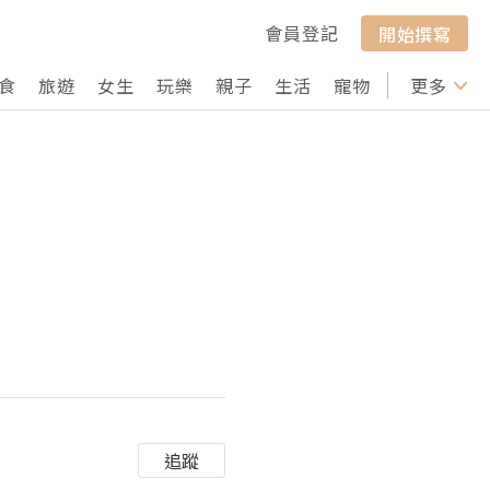
會員登記
開始撰寫
食
旅遊
女生
玩樂
親子
生活
寵物
行山
更多
打卡
追蹤