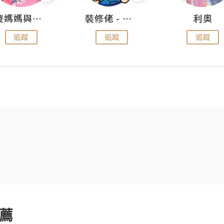
儍媽媽與兩隻小魔怪之家
裝修佬 - 香港一站式網上裝修平台
利奧
追蹤
追蹤
追蹤
薦