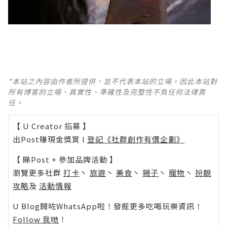
*本站之內容由作者所提供，並不代表本站的立場。因此本站對
所有博客的立場、真實性、準確性及完整性不負任何法律責
任。
【 U Creator 招募 】
出Post賺現金獎賞 l
登記《社群創作有價企劃》
【 睇Post + 參加品牌活動 】
瀏覽更多社群
打卡
丶
旅遊
丶
美食
丶
親子
丶
寵物
丶
扮靚
攻略
及
活動情報
U Blog開咗WhatsApp啦！發掘更多吃喝玩樂資訊！
Follow 我哋
！