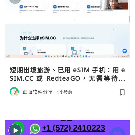
短期出境旅游、已用 eSIM 手机：用 e
SIM.CC 或 RedteaGO，无需等待收
货。需要“当地号码 + 通话短信”（如
正版软件分享
5小時前
打车、外卖、客户联络）：优先 Redt
eaGO（明确提供通话短信套餐）。长