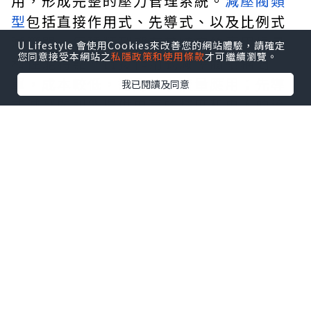
用，形成完整的壓力管理系統。
減壓閥類
型
包括直接作用式、先導式、以及比例式
減壓閥，每種類型都有其特定的應用場景
U Lifestyle 會使用Cookies來改善您的網站體驗，請確定
您同意接受本網站之
私隱政策和使用條款
才可繼續瀏覽。
和性能特點。直接作用式減壓閥結構簡
單，成本較低，適用於小流量應用；先導
我已閱讀及同意
式減壓閥則能提供更高的精度和更大的流
量範圍，特別適合大型工業系統。
電磁閥在減壓系統中扮演著關鍵角色，它
們可以根據系統需求自動調節壓力設定
值，或者在特定條件下切換不同的壓力等
級。這種智能化的控制方式大大提升了系
統的操作效率和安全性。現代電磁閥設計
還融入了快速響應技術，能夠在毫秒級時
間內完成動作，滿足高精度控制的需求。