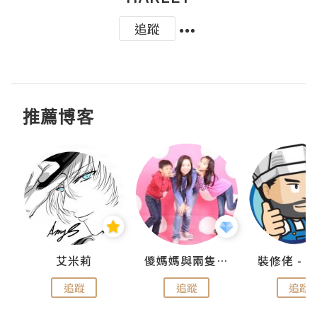
追蹤
推薦博客
點滴
艾米莉
儍媽媽與兩隻小魔怪之家
追蹤
追蹤
追蹤