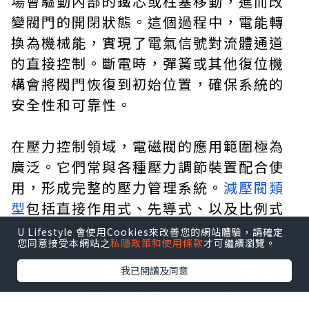
場會驅動內部的鐵芯或柱塞移動，進而改
變閥門的開閉狀態。這個過程中，電能轉
換為機械能，實現了電氣信號對流體通道
的直接控制。斷電時，彈簧或其他復位機
構會將閥門恢復到初始位置，確保系統的
安全性和可靠性。
在壓力控制領域，電磁閥的應用範圍極為
廣泛。它們常與各種壓力調節裝置配合使
用，形成完整的壓力管理系統。
減壓閥類
型
包括直接作用式、先導式、以及比例式
減壓閥，每種類型都有其特定的應用場景
U Lifestyle 會使用Cookies來改善您的網站體驗，請確定
您同意接受本網站之
私隱政策和使用條款
才可繼續瀏覽。
和性能特點。直接作用式減壓閥結構簡
單，成本較低，適用於小流量應用；先導
我已閱讀及同意
式減壓閥則能提供更高的精度和更大的流