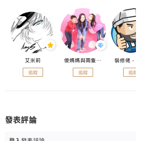
點滴
艾米莉
儍媽媽與兩隻小魔怪之家
追蹤
追蹤
追蹤
發表評論
登入
發表評論