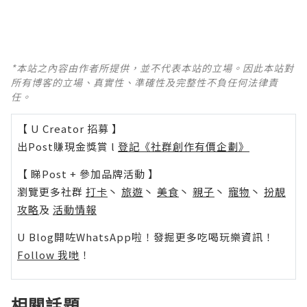
*本站之內容由作者所提供，並不代表本站的立場。因此本站對
所有博客的立場、真實性、準確性及完整性不負任何法律責
任。
【 U Creator 招募 】
出Post賺現金獎賞 l
登記《社群創作有價企劃》
【 睇Post + 參加品牌活動 】
瀏覽更多社群
打卡
丶
旅遊
丶
美食
丶
親子
丶
寵物
丶
扮靚
攻略
及
活動情報
U Blog開咗WhatsApp啦！發掘更多吃喝玩樂資訊！
Follow 我哋
！
相關話題